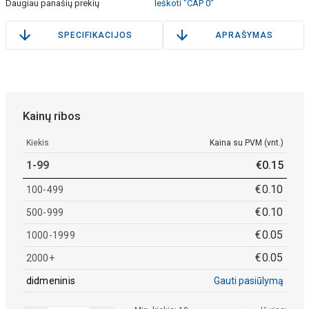
Daugiau panašių prekių
Ieškoti "CAP 0"
SPECIFIKACIJOS
APRAŠYMAS
Kainų ribos
Kiekis
Kaina su PVM (vnt.)
1-99
€
0
.
15
€
0
.
10
100-499
€
0
.
10
500-999
€
0
.
05
1000-1999
€
0
.
05
2000+
didmeninis
Gauti pasiūlymą