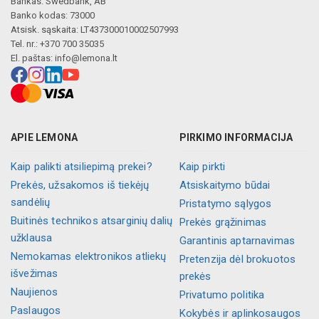
Bankas: Swedbank, AB
Banko kodas: 73000
Atsisk. sąskaita: LT437300010002507993
Tel. nr.: +370 700 35035
El. paštas:
info@lemona.lt
APIE LEMONA
PIRKIMO INFORMACIJA
Kaip palikti atsiliepimą prekei?
Kaip pirkti
Prekės, užsakomos iš tiekėjų
Atsiskaitymo būdai
sandėlių
Pristatymo sąlygos
Buitinės technikos atsarginių dalių
Prekės grąžinimas
užklausa
Garantinis aptarnavimas
Nemokamas elektronikos atliekų
Pretenzija dėl brokuotos
išvežimas
prekės
Naujienos
Privatumo politika
Paslaugos
Kokybės ir aplinkosaugos