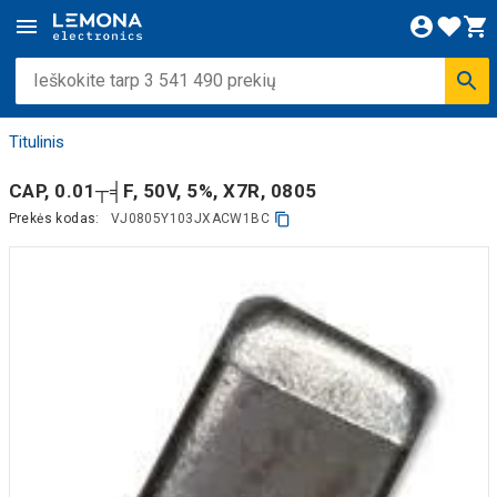
Titulinis
CAP, 0.01┬╡F, 50V, 5%, X7R, 0805
Prekės kodas:
VJ0805Y103JXACW1BC