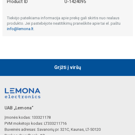
Product ID
U-1424095
Tiekėjo pateikiama informacija apie prekę gali skirtis nuo realaus
produkto. Jei pastebėjote neatitikimų praneškite apie tai el. paštu
info@lemona.lt
.
Grįžti į viršų
UAB „Lemona“
Įmonės kodas: 133321178
PVM mokėtojo kodas: LT333211716
Buveinės adresas: Savanorių pr. 321C, Kaunas, LT-50120