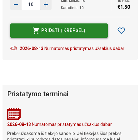
Min. kiekis: 10
Iš viso:
€
1
.
50
Kartotinis: 10
PRIDĖTI Į KREPŠELĮ
2026-08-13
Numatomas pristatymas užsakius dabar
Pristatymo terminai
2026-08-13
Numatomas pristatymas užsakius dabar
Prekė užsakoma iš tiekėjo sandėlio. Jei tiekėjas šios prekės
pristatyti iki nurodytos datos negalės, informuosime jus el.