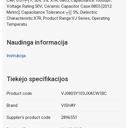
CAP, 0.01┬╡F, 50V, 5%, X7R, 0805; Capacitance:10000pF;
Voltage Rating:50V; Ceramic Capacitor Case:0805 [2012
Metric]; Capacitance Tolerance:┬▒ 5%; Dielectric
Characteristic:X7R; Product Range:VJ Series; Operating
Temperatu
Naudinga informacija
Instrukcija
Tiekėjo specifikacijos
Product code
VJ0805Y103JXACW1BC
Brand
VISHAY
Supplier's product code
2896551