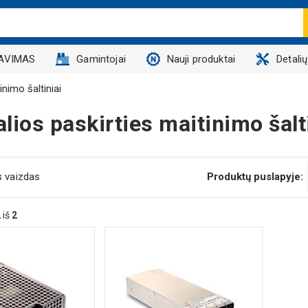
AVIMAS
Gamintojai
Nauji produktai
Detali
inimo šaltiniai
lios paskirties maitinimo šalt
s vaizdas
Produktų puslapyje:
2
iš
2