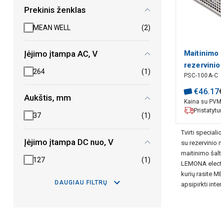
Prekinis ženklas
MEAN WELL
(2)
Maitinimo 
Įėjimo įtampa AC, V
rezervinio
264
(1)
PSC-100A-C
funkcija 1
įkrovimui 
€
46
.
17
Aukštis, mm
uždaras 
Kaina su PV
Pristatyt
37
(1)
Tvirti special
Įėjimo įtampa DC nuo, V
su rezervinio 
maitinimo šalt
127
(1)
LEMONA electro
kurių rasite M
DAUGIAU FILTRŲ
apsipirkti inte