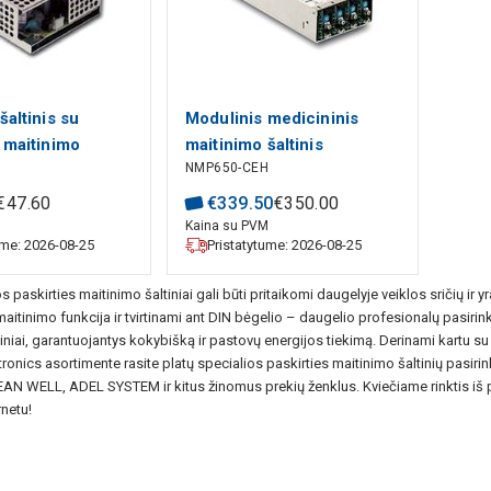
šaltinis su
Modulinis medicininis
 maitinimo
maitinimo šaltinis
NMP650-CEH
3.8V 4.75A,
13.8V 2.5A
€
47
.
60
€
339
.
50
€
350
.
00
MEAN WELL
M
Kaina su PVM
ume: 2026-08-25
Pristatytume: 2026-08-25
ios paskirties maitinimo šaltiniai gali būti pritaikomi daugelyje veiklos sričių ir
maitinimo funkcija ir tvirtinami ant DIN bėgelio – daugelio profesionalų pasiri
iniai, garantuojantys kokybišką ir pastovų energijos tiekimą. Derinami kartu s
nics asortimente rasite platų specialios paskirties maitinimo šaltinių pasiri
EAN WELL, ADEL SYSTEM ir kitus žinomus prekių ženklus. Kviečiame rinktis iš pl
rnetu!