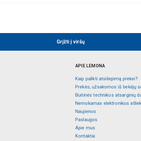
Grįžti į viršų
APIE LEMONA
Kaip palikti atsiliepimą prekei?
Prekės, užsakomos iš tiekėjų s
Buitinės technikos atsarginių d
Nemokamas elektronikos atlie
Naujienos
Paslaugos
Apie mus
Kontaktai