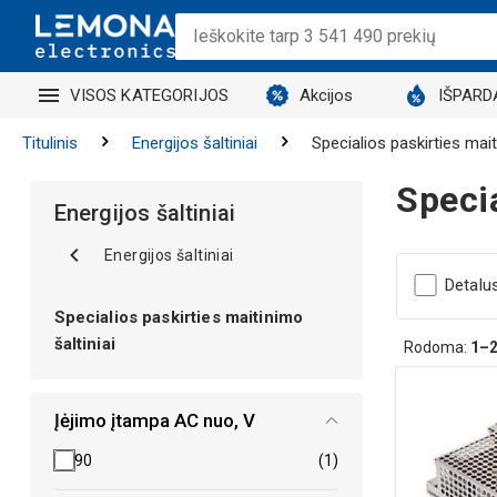
VISOS KATEGORIJOS
Akcijos
IŠPARD
Titulinis
Energijos šaltiniai
Specialios paskirties mait
Specia
Energijos šaltiniai
Energijos šaltiniai
Detalu
Specialios paskirties maitinimo
šaltiniai
Rodoma:
1–
Įėjimo įtampa AC nuo, V
90
(1)