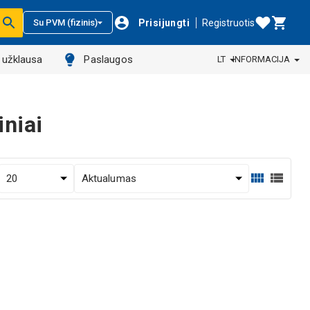
Prisijungti
Registruotis
Su PVM (fizinis)
ų užklausa
Paslaugos
LT
INFORMACIJA
iniai