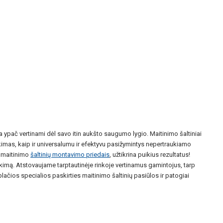
 yra ypač vertinami dėl savo itin aukšto saugumo lygio. Maitinimo šaltiniai
nkimas, kaip ir universalumu ir efektyvu pasižymintys nepertraukiamo
u maitinimo
šaltinių montavimo priedais
, užtikrina puikius rezultatus!
nkimą. Atstovaujame tarptautinėje rinkoje vertinamus gamintojus, tarp
ačios specialios paskirties maitinimo šaltinių pasiūlos ir patogiai