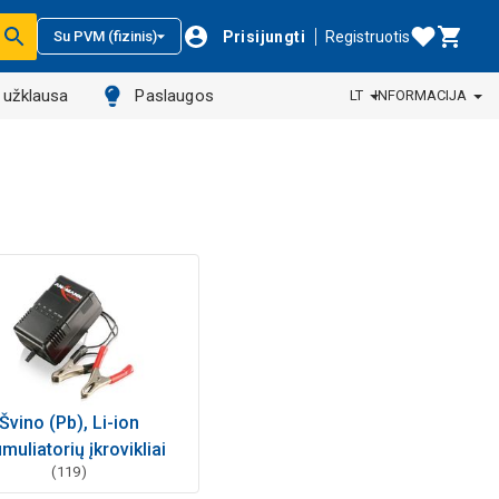
Prisijungti
Registruotis
Su PVM (fizinis)
ų užklausa
Paslaugos
LT
INFORMACIJA
Švino (Pb), Li-ion
muliatorių įkrovikliai
(119)