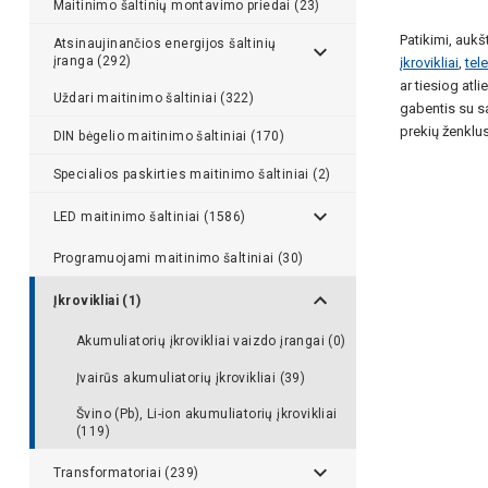
Maitinimo šaltinių montavimo priedai (23)
Patikimi, aukš
Atsinaujinančios energijos šaltinių
įranga (292)
įkrovikliai
,
tel
ar tiesiog atl
Uždari maitinimo šaltiniai (322)
gabentis su sa
prekių ženklus
DIN bėgelio maitinimo šaltiniai (170)
Specialios paskirties maitinimo šaltiniai (2)
LED maitinimo šaltiniai (1586)
Programuojami maitinimo šaltiniai (30)
Įkrovikliai (1)
Akumuliatorių įkrovikliai vaizdo įrangai (0)
Įvairūs akumuliatorių įkrovikliai (39)
Švino (Pb), Li-ion akumuliatorių įkrovikliai
(119)
Transformatoriai (239)