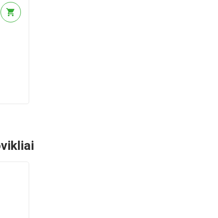
5V
m +
vikliai