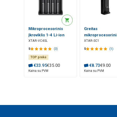
Mikroprocesorinis
Greitas
įkroviklis 1-4 Li-ion
mikroprocesorini
XTAR-VC4SL
XTAR-SC1
10440-32650, NiMH-
įkroviklis Li-ion
NICD
akumuliatoriaus c
5
(3)
5
(1)
AAAA/AAA/AA/A/SC/C/D
3.7V 18650-2665
TOP prekė
akumuliatoriams, XTAR
LED indikacija, p
€
33
.
95
€
35
.
00
€
8
.
73
€
9
.
00
USB, XTAR
Kaina su PVM
Kaina su PVM