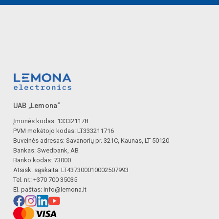
UAB „Lemona“
Įmonės kodas: 133321178
PVM mokėtojo kodas: LT333211716
Buveinės adresas: Savanorių pr. 321C, Kaunas, LT-50120
Bankas: Swedbank, AB
Banko kodas: 73000
Atsisk. sąskaita: LT437300010002507993
Tel. nr.: +370 700 35035
El. paštas:
info@lemona.lt