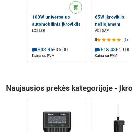
100W universalus
65W įkroviklis
automobilinis įkroviklis
nešiojamam
LXZL30
AD75AP
kompiuteriui
kompiuteriui 19.
3.34A, 4.5x3.0m
5
(1)
centrinis, DELL
€
33
.
95
€
35
.
00
€
18
.
43
€
19
.
00
Kaina su PVM
Kaina su PVM
Naujausios prekės kategorijoje - Įkro