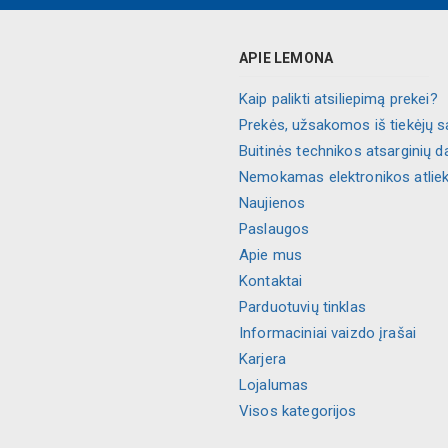
APIE LEMONA
Kaip palikti atsiliepimą prekei?
Prekės, užsakomos iš tiekėjų s
Buitinės technikos atsarginių d
Nemokamas elektronikos atlie
Naujienos
Paslaugos
Apie mus
Kontaktai
Parduotuvių tinklas
Informaciniai vaizdo įrašai
Karjera
Lojalumas
Visos kategorijos