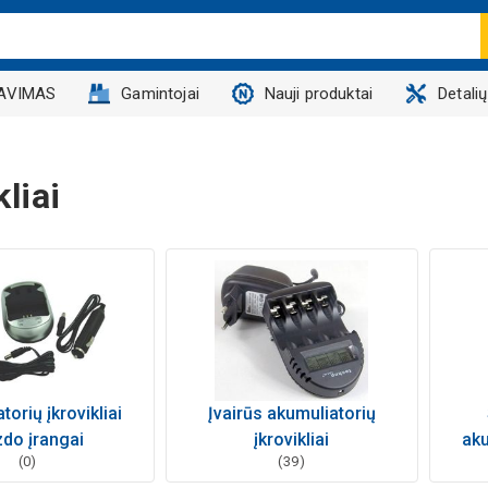
AVIMAS
Gamintojai
Nauji produktai
Detali
kliai
torių įkrovikliai
Įvairūs akumuliatorių
zdo įrangai
įkrovikliai
aku
(0)
(39)