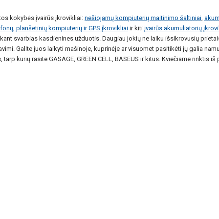
tos kokybės įvairūs įkrovikliai:
nešiojamų kompiuterių maitinimo šaltiniai
,
akumu
efonų, planšetinių kompiuterių ir GPS įkrovikliai
ir kiti
įvairūs akumuliatorių įkrovi
iekant svarbias kasdienines užduotis. Daugiau jokių ne laiku išsikrovusių prieta
vimi. Galite juos laikyti mašinoje, kuprinėje ar visuomet pasitikėti jų galia n
, tarp kurių rasite GASAGE, GREEN CELL, BASEUS ir kitus. Kviečiame rinktis iš pla