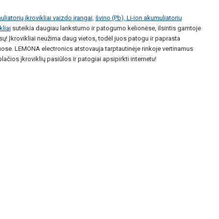
liatorių įkrovikliai vaizdo įrangai,
švino (Pb), Li-ion akumuliatorių
kliai
suteikia daugiau lankstumo ir patogumo kelionėse, ilsintis gamtoje
isų! Įkrovikliai neužima daug vietos, todėl juos patogu ir paprasta
amuose. LEMONA electronics atstovauja tarptautinėje rinkoje vertinamus
čios įkroviklių pasiūlos ir patogiai apsipirkti internetu!