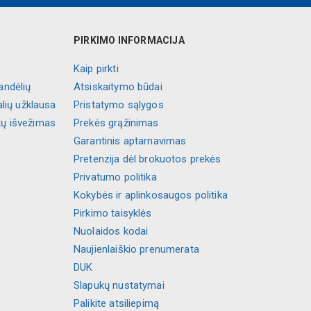
PIRKIMO INFORMACIJA
Kaip pirkti
andėlių
Atsiskaitymo būdai
alių užklausa
Pristatymo sąlygos
kų išvežimas
Prekės grąžinimas
Garantinis aptarnavimas
Pretenzija dėl brokuotos prekės
Privatumo politika
Kokybės ir aplinkosaugos politika
Pirkimo taisyklės
Nuolaidos kodai
Naujienlaiškio prenumerata
DUK
Slapukų nustatymai
Palikite atsiliepimą