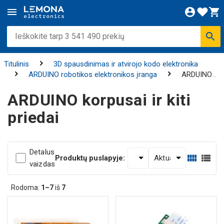
Titulinis
3D spausdinimas ir atvirojo kodo elektronika
ARDUINO robotikos elektronikos įranga
ARDUINO
korpusai ir kiti priedai
ARDUINO korpusai ir kiti
priedai
Detalus
Produktų puslapyje:
vaizdas
Rodoma:
1–7
iš
7