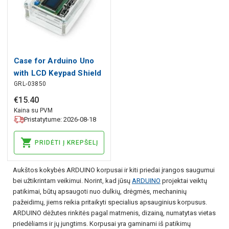
Case for Arduino Uno
with LCD Keypad Shield
GRL-03850
v1.1 - transparent
€
15
.
40
Kaina su PVM
Pristatytume: 2026-08-18
PRIDĖTI Į KREPŠELĮ
Aukštos kokybės ARDUINO korpusai ir kiti priedai įrangos saugumui
bei užtikrintam veikimui. Norint, kad jūsų
ARDUINO
projektai veiktų
patikimai, būtų apsaugoti nuo dulkių, drėgmės, mechaninių
pažeidimų, jiems reikia pritaikyti specialius apsauginius korpusus.
ARDUINO dėžutes rinkitės pagal matmenis, dizainą, numatytas vietas
priedėliams ir jų jungtims. Korpusai yra gaminami iš patikimų