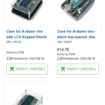
Case for Arduino Uno
Case for Arduino Uno -
with LCD Keypad Shield
black-transparent slim
GRL-19020
GRL-03847
v1.1 - black-transparent
€
14
.
70
Kaina su PVM
Kaina su PVM
Pristatytume: 2026-08-18
Pristatytume: 2026-08-18
PRIDĖTI Į KREPŠELĮ
PRIDĖTI Į KREPŠELĮ