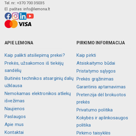
Tel. nr.: +370 700 35035
El. paštas:
info@lemona.lt
APIE LEMONA
PIRKIMO INFORMACIJA
Kaip palikti atsiliepimą prekei?
Kaip pirkti
Prekės, užsakomos iš tiekėjų
Atsiskaitymo būdai
sandėlių
Pristatymo sąlygos
Buitinės technikos atsarginių dalių
Prekės grąžinimas
užklausa
Garantinis aptarnavimas
Nemokamas elektronikos atliekų
Pretenzija dėl brokuotos
išvežimas
prekės
Naujienos
Privatumo politika
Paslaugos
Kokybės ir aplinkosaugos
Apie mus
politika
Kontaktai
Pirkimo taisyklės