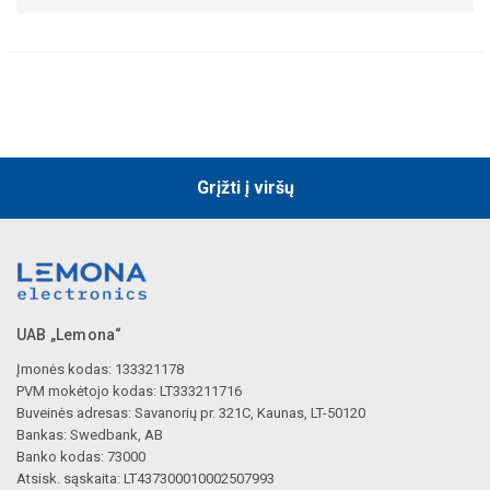
Grįžti į viršų
UAB „Lemona“
Įmonės kodas: 133321178
PVM mokėtojo kodas: LT333211716
Buveinės adresas: Savanorių pr. 321C, Kaunas, LT-50120
Bankas: Swedbank, AB
Banko kodas: 73000
Atsisk. sąskaita: LT437300010002507993