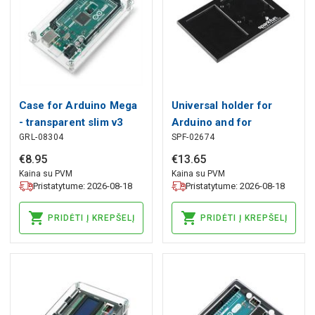
Case for Arduino Mega
Universal holder for
- transparent slim v3
Arduino and for
GRL-08304
SPF-02674
breadboard - SparkFun
DEV-11235
€
8
.
95
€
13
.
65
Kaina su PVM
Kaina su PVM
Pristatytume: 2026-08-18
Pristatytume: 2026-08-18
PRIDĖTI Į KREPŠELĮ
PRIDĖTI Į KREPŠELĮ