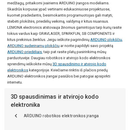
medžiagų, pritaikomi įvairiems ARDUINO įrangos modeliams.
Skaidrūs korpusai ypač vertinami edukaciniuose projektuose,
kuomet pradedantis, besimokantis programuotojas gali matyti,
stebėti plokštės, priedėlių veikimą, valdymą ir kitus niuansus.
LEMONA electronics atstovauja žinomus gamintojus tarp kurių rasite
tokius vardus kaip GRAVLASER, SPARKFUN, SB COMPONENTS ir
kitus prekinius ženklus. Jeigu ieškote pagrindinių
ARDUINO plokščių
,
ARDUINO suderinamų plokščių
ar norite papildyti savo projektą
ARDUINO priedėliais
, taip pat rasite platų pasirinkimą mūsų
parduotuvėje. Daugiau robotikos ir atvirojo kodo elektronikos
sprendimų ieškokite mūsų
3D spausdinimo ir atvirojo kodo
elektronikos
kategorijoje. Kviečiame rinktis iš plačios priedų
ARDUINO elektronikos įrangai pasiūlos bei patogiai apsipirkti
internetu.
3D spausdinimas ir atvirojo kodo
elektronika
ARDUINO robotikos elektronikos įranga