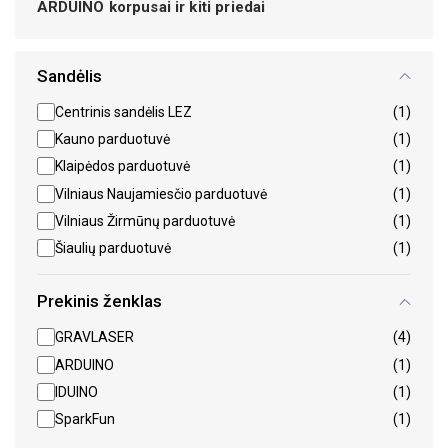
ARDUINO korpusai ir kiti priedai
Sandėlis
Centrinis sandėlis LEZ
(1)
Kauno parduotuvė
(1)
Klaipėdos parduotuvė
(1)
Vilniaus Naujamiesčio parduotuvė
(1)
Vilniaus Žirmūnų parduotuvė
(1)
Šiaulių parduotuvė
(1)
Prekinis ženklas
GRAVLASER
(4)
ARDUINO
(1)
IDUINO
(1)
SparkFun
(1)