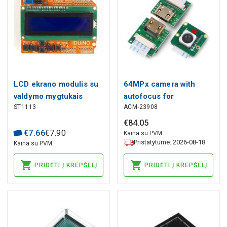
LCD ekrano modulis su
64MPx camera with
valdymo mygtukais
autofocus for
ST1113
ACM-23908
suderinamas su Arduino
Raspberry Pi - CSI-
IDUINO
HDMI adapter -
€
84
.
05
€
7
.
66
€
7
.
90
ArduCam B0399B0091
Kaina su PVM
Pristatytume: 2026-08-18
Kaina su PVM
PRIDĖTI Į KREPŠELĮ
PRIDĖTI Į KREPŠELĮ