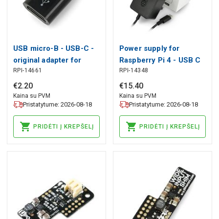
USB micro-B - USB-C -
Power supply for
original adapter for
Raspberry Pi 4 - USB C
RPI-14661
RPI-14348
Raspberry Pi 4 - black
5,1V / 3A - original
black
€
2
.
20
€
15
.
40
Kaina su PVM
Kaina su PVM
Pristatytume: 2026-08-18
Pristatytume: 2026-08-18
PRIDĖTI Į KREPŠELĮ
PRIDĖTI Į KREPŠELĮ