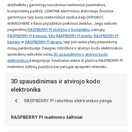
atsižvelkite į gamintojų nurodomus techninius parametrus,
komponentų paskirtį. LEMONA electronics atstovauja žinomus
gamintojus tarp kurių rasite tokius vardus kaip DFROBOT,
WAVESHARE ir kitus pripažintus prekinius ženklus. Jeigu ieškote
pagrindinių
RASPBERRY PI plokščių ir komplektų
, patogių
RASPBERRY PI korpusų
,
kitų RASPBERRY PI priedų
,
RASPBERRY PI
kamerų
ar
RASPBERRY PI ekranų
, taip pat rasite platų pasirinkimą
mūsų parduotuvėje. Daugiau robotikos ir atvirojo kodo elektronikos
sprendimų ieškokite mūsų
3D spausdinimo ir atvirojo kodo
elektronikos
kategorijoje. Kviečiame rinktis iš plačios RASPBERRY PI
maitinimo šaltinių pasiūlos bei patogiai apsipirkti internetu.
3D spausdinimas ir atvirojo kodo
elektronika
RASPBERRY PI robotikos elektronikos įranga
RASPBERRY PI maitinimo šaltiniai