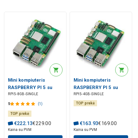
Mini kompiuteris
Mini kompiuteris
RASPBERRY PI 5 su
RASPBERRY PI 5 su
RPI5-8GB-SINGLE
RPI5-4GB-SINGLE
8GB RAM
4GB RAM
TOP prekė
5
(1)
TOP prekė
€
222
.
13
€
229
.
00
€
163
.
93
€
169
.
00
Kaina su PVM
Kaina su PVM