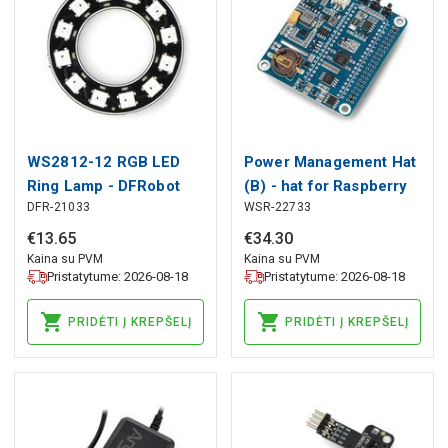
WS2812-12 RGB LED
Power Management Hat
Ring Lamp - DFRobot
(B) - hat for Raspberry
DFR-21033
WSR-22733
DFR0888-12
Pi - Waveshare 23452
€
13
.
65
€
34
.
30
Kaina su PVM
Kaina su PVM
Pristatytume: 2026-08-18
Pristatytume: 2026-08-18
PRIDĖTI Į KREPŠELĮ
PRIDĖTI Į KREPŠELĮ