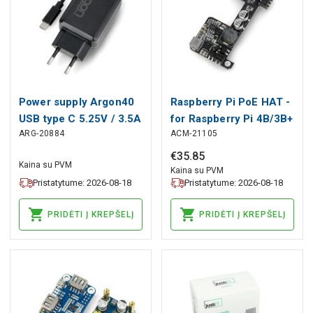
Power supply Argon40
Raspberry Pi PoE HAT -
USB type C 5.25V / 3.5A
for Raspberry Pi 4B/3B+
ARG-20884
ACM-21105
for Raspberry Pi 4B -
- IEEE 802.3af -
black
Uctronics U6241
€
35
.
85
Kaina su PVM
Kaina su PVM
Pristatytume: 2026-08-18
Pristatytume: 2026-08-18
PRIDĖTI Į KREPŠELĮ
PRIDĖTI Į KREPŠELĮ