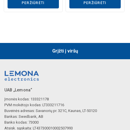
PERŽIŪRĖTI
PERŽIŪRĖTI
Grįžti į viršų
UAB „Lemona“
Įmonės kodas: 133321178
PVM mokėtojo kodas: LT333211716
Buveinės adresas: Savanorių pr. 321C, Kaunas, LT-50120
Bankas: Swedbank, AB
Banko kodas: 73000
Atsisk. sąskaita: LT437300010002507993