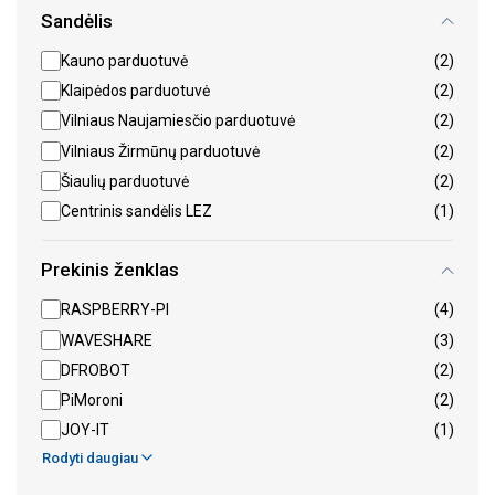
Sandėlis
Kauno parduotuvė
(2)
Klaipėdos parduotuvė
(2)
Vilniaus Naujamiesčio parduotuvė
(2)
Vilniaus Žirmūnų parduotuvė
(2)
Šiaulių parduotuvė
(2)
Centrinis sandėlis LEZ
(1)
Prekinis ženklas
RASPBERRY-PI
(4)
WAVESHARE
(3)
DFROBOT
(2)
PiMoroni
(2)
JOY-IT
(1)
Rodyti daugiau