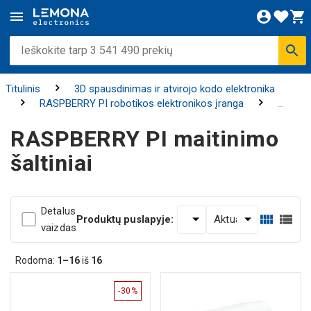
Titulinis
3D spausdinimas ir atvirojo kodo elektronika
RASPBERRY PI robotikos elektronikos įranga
RASPBERRY PI maitinimo šaltiniai
RASPBERRY PI maitinimo
šaltiniai
Detalus
Produktų puslapyje:
vaizdas
Rodoma:
1–16
iš
16
-30%