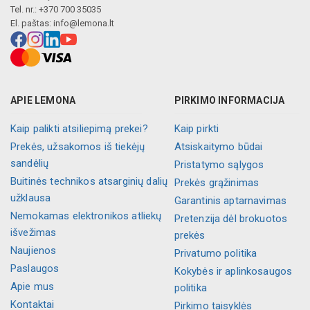
Tel. nr.: +370 700 35035
El. paštas:
info@lemona.lt
APIE LEMONA
PIRKIMO INFORMACIJA
Kaip palikti atsiliepimą prekei?
Kaip pirkti
Prekės, užsakomos iš tiekėjų
Atsiskaitymo būdai
sandėlių
Pristatymo sąlygos
Buitinės technikos atsarginių dalių
Prekės grąžinimas
užklausa
Garantinis aptarnavimas
Nemokamas elektronikos atliekų
Pretenzija dėl brokuotos
išvežimas
prekės
Naujienos
Privatumo politika
Paslaugos
Kokybės ir aplinkosaugos
Apie mus
politika
Kontaktai
Pirkimo taisyklės