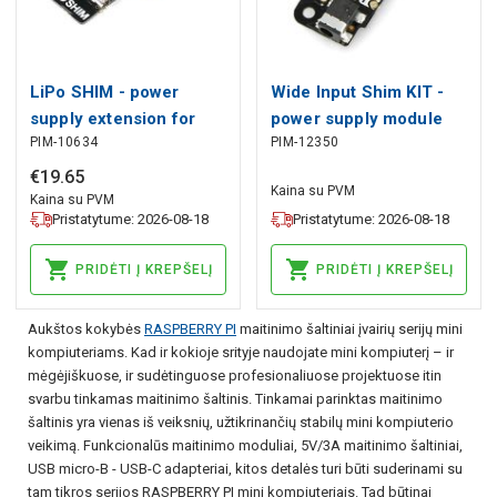
LiPo SHIM - power
Wide Input Shim KIT -
supply extension for
power supply module
PIM-10634
PIM-12350
Raspberry Pi
for Raspberry Pi 3-16V
€
19
.
65
Kaina su PVM
Kaina su PVM
Pristatytume: 2026-08-18
Pristatytume: 2026-08-18
PRIDĖTI Į KREPŠELĮ
PRIDĖTI Į KREPŠELĮ
Aukštos kokybės
RASPBERRY PI
maitinimo šaltiniai įvairių serijų mini
kompiuteriams. Kad ir kokioje srityje naudojate mini kompiuterį – ir
mėgėjiškuose, ir sudėtinguose profesionaliuose projektuose itin
svarbu tinkamas maitinimo šaltinis. Tinkamai parinktas maitinimo
šaltinis yra vienas iš veiksnių, užtikrinančių stabilų mini kompiuterio
veikimą. Funkcionalūs maitinimo moduliai, 5V/3A maitinimo šaltiniai,
USB micro-B - USB-C adapteriai, kitos detalės turi būti suderinami su
tam tikros serijos RASPBERRY PI mini kompiuteriais. Tad būtinai