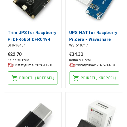
Trim UPS for Raspberry
UPS HAT for Raspberry
Pi DFRobot DFR0494
Pi Zero - Waveshare
DFR-16434
WSR-19717
19739
€
22
.
70
€
34
.
30
Kaina su PVM
Kaina su PVM
Pristatytume: 2026-08-18
Pristatytume: 2026-08-18
PRIDĖTI Į KREPŠELĮ
PRIDĖTI Į KREPŠELĮ