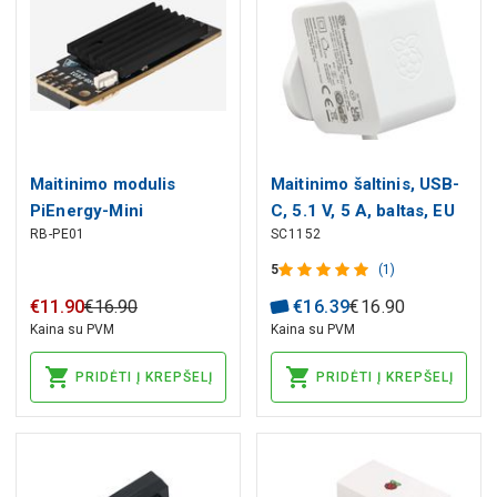
Maitinimo modulis
Maitinimo šaltinis, USB-
PiEnergy-Mini
C, 5.1 V, 5 A, baltas, EU
RB-PE01
SC1152
suderinama su
kištukas, skirtas
Raspberry Pi 3, 4, 5;
Raspberry Pi 5
5
(1)
įėjimo įtampa 6 iki 36 V
€
11
.
90
€
16
.
90
€
16
.
39
€
16
.
90
DC JOY-IT
Kaina su PVM
Kaina su PVM
PRIDĖTI Į KREPŠELĮ
PRIDĖTI Į KREPŠELĮ