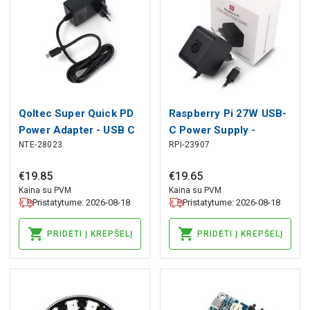
Qoltec Super Quick PD
Raspberry Pi 27W USB-
Power Adapter - USB C
C Power Supply -
NTE-28023
RPI-23907
27W 5,1V/5A for
official 5,1V / 5A PSU
Raspberry Pi 5 - black
for Raspberry Pi 5 -
€
19
.
85
€
19
.
65
black
Kaina su PVM
Kaina su PVM
Pristatytume: 2026-08-18
Pristatytume: 2026-08-18
PRIDĖTI Į KREPŠELĮ
PRIDĖTI Į KREPŠELĮ