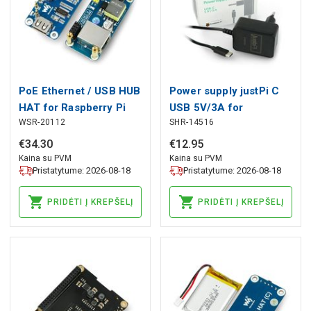
PoE Ethernet / USB HUB
Power supply justPi C
HAT for Raspberry Pi
USB 5V/3A for
WSR-20112
SHR-14516
Zero - Waveshare
Raspberry Pi 4B
19635
€
34
.
30
€
12
.
95
Kaina su PVM
Kaina su PVM
Pristatytume: 2026-08-18
Pristatytume: 2026-08-18
PRIDĖTI Į KREPŠELĮ
PRIDĖTI Į KREPŠELĮ