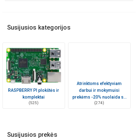
Susijusios kategorijos
Atrinktoms efektyviam
RASPBERRY PI plokštės ir
darbui ir mokymuisi
komplektai
prekėms -20% nuolaida su
(525)
(274)
kodu: BTS20
Susijusios prekės