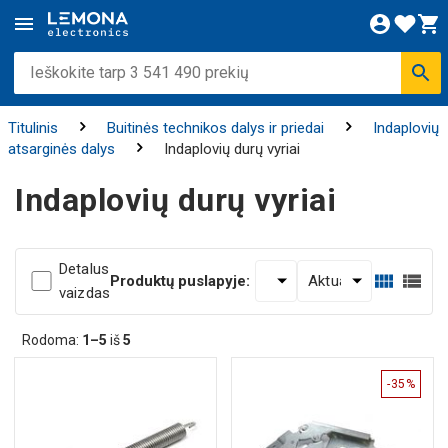
Titulinis
Buitinės technikos dalys ir priedai
Indaplovių
atsarginės dalys
Indaplovių durų vyriai
Indaplovių durų vyriai
Detalus
Produktų puslapyje:
vaizdas
Rodoma:
1–5
iš
5
-35%