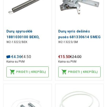
Durų spyruoklė
Durų vyris dešinės
1881030100 BEKO,
pusės 681330614 SMEG
W2-13222/BEK
W2-13223/SM
C00914011 INDESIT
indaplovei
indaplovei
€
4
.
36
€
4
.
50
€
15
.
50
€
24
.
00
Kaina su PVM
Kaina su PVM
PRIDĖTI Į KREPŠELĮ
PRIDĖTI Į KREPŠELĮ