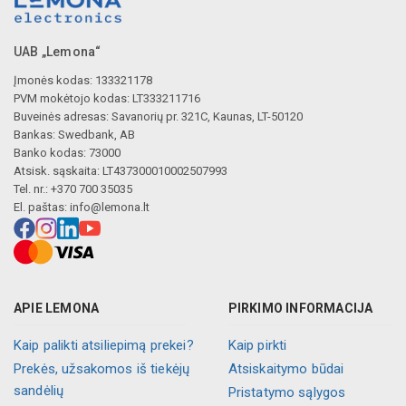
UAB „Lemona“
Įmonės kodas: 133321178
PVM mokėtojo kodas: LT333211716
Buveinės adresas: Savanorių pr. 321C, Kaunas, LT-50120
Bankas: Swedbank, AB
Banko kodas: 73000
Atsisk. sąskaita: LT437300010002507993
Tel. nr.: +370 700 35035
El. paštas:
info@lemona.lt
APIE LEMONA
PIRKIMO INFORMACIJA
Kaip palikti atsiliepimą prekei?
Kaip pirkti
Prekės, užsakomos iš tiekėjų
Atsiskaitymo būdai
sandėlių
Pristatymo sąlygos