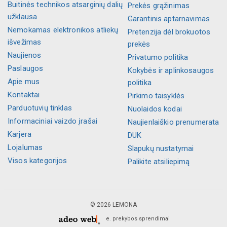
Buitinės technikos atsarginių dalių
Prekės grąžinimas
užklausa
Garantinis aptarnavimas
Nemokamas elektronikos atliekų
Pretenzija dėl brokuotos
išvežimas
prekės
Naujienos
Privatumo politika
Paslaugos
Kokybės ir aplinkosaugos
Apie mus
politika
Kontaktai
Pirkimo taisyklės
Parduotuvių tinklas
Nuolaidos kodai
Informaciniai vaizdo įrašai
Naujienlaiškio prenumerata
Karjera
DUK
Lojalumas
Slapukų nustatymai
Visos kategorijos
Palikite atsiliepimą
© 2026 LEMONA
e. prekybos sprendimai