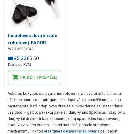
Indaplovės durų virvutė
(ribotuvo) FAGOR
W2-13220/FAG
32X2853, VC4B000F8
€
5
.
33
€
5
.
50
Kaina su PVM
PRIDĖTI Į KREPŠELĮ
Aukštos kokybės durų vyriai indaplovėms yra svarbi detalė, nes tai
užtikrina naudotojo patogumą ir indaplovės ilgaamžiškumą. Jeigu
pastebėjote, kad indaplovės durelės sunkiai darinėjasi, nesandariai
užsidaro – galbūt pakaktų pakeisti durų vyrius. Specialūs indaplovių
durų vyriai dešinei ir kairei pusėms, durų spyruoklės indaplovėms,
ribotuvo virvutės durims, lanksti metalinė juostelė stabdymo
mechanizmui ir kitos
atsarginės detalės indaplovėms
gali padėti