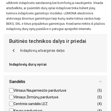
užtikrinti indaplovės sandarumą bei komfortą ja naudojantis. Visada
atsižvelkite, ar pasirinkti durų vyriai indaplovei tinka būtent jūsų
turimos indaplovės gamintojo modeliui. LEMONA electronics
atstovauja žinomus gamintojus tarp kurių rasite tokius vardus kaip
BEKO, SKL ir kitus pripažintus gamintojus. Kviečiame rinktis iš plačios
indaplovių durų vyrių pasiūlos ir patogiai apsipirkti internetu.
Buitinės technikos dalys ir priedai
Indaplovių atsarginės dalys
Indaplovių durų vyriai
Sandėlis
Vilniaus Naujamiesčio parduotuvė
(5)
Vilniaus Žirmūnų parduotuvė
(5)
Centrinis sandėlis LEZ
(4)
Kauno parduotuvė
(4)