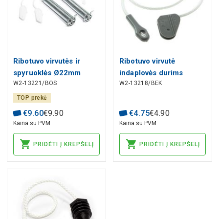
Ribotuvo virvutės ir
Ribotuvo virvutė
spyruoklės Ø22mm
indaplovės durims
W2-13221/BOS
W2-13218/BEK
626662, 754869
1881050100,
BOSCH, SIEMENS
481240448735 BEKO,
TOP prekė
indaplovei
WHIRLPOOL
€
9
.
60
€
9
.
90
€
4
.
75
€
4
.
90
Kaina su PVM
Kaina su PVM
PRIDĖTI Į KREPŠELĮ
PRIDĖTI Į KREPŠELĮ