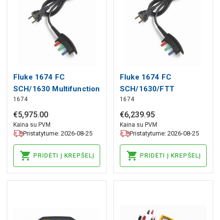
Fluke 1674 FC
Fluke 1674 FC
SCH/1630 Multifunction
SCH/1630/FTT
1674
1674
Installation Tester with
Multifunction
Earth Ground Clamp
Installation Tester with
€
5
,
975
.
00
€
6
,
239
.
95
Bundle, Fluke
Earth Ground Clamp and
Kaina su PVM
Kaina su PVM
Pristatytume: 2026-08-25
Pristatytume: 2026-08-25
Fluke TruTest Software
Bundle, Fluke
PRIDĖTI Į KREPŠELĮ
PRIDĖTI Į KREPŠELĮ