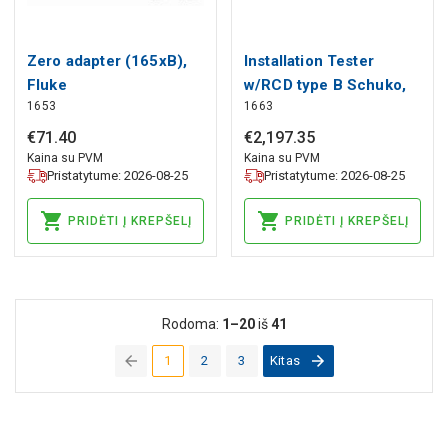
Zero adapter (165xB),
Installation Tester
Fluke
w/RCD type B Schuko,
1653
1663
Fluke
€
71
.
40
€
2
,
197
.
35
Kaina su PVM
Kaina su PVM
Pristatytume: 2026-08-25
Pristatytume: 2026-08-25
PRIDĖTI Į KREPŠELĮ
PRIDĖTI Į KREPŠELĮ
Rodoma:
1–20
iš
41
1
2
3
Kitas
(current)