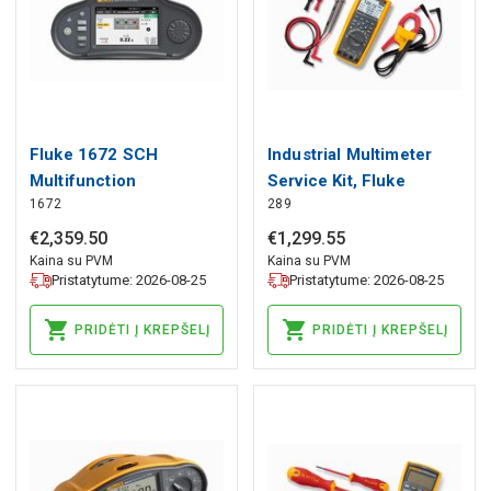
Fluke 1672 SCH
Industrial Multimeter
Multifunction
Service Kit, Fluke
1672
289
Installation Tester, Fluke
€
2
,
359
.
50
€
1
,
299
.
55
Kaina su PVM
Kaina su PVM
Pristatytume: 2026-08-25
Pristatytume: 2026-08-25
PRIDĖTI Į KREPŠELĮ
PRIDĖTI Į KREPŠELĮ