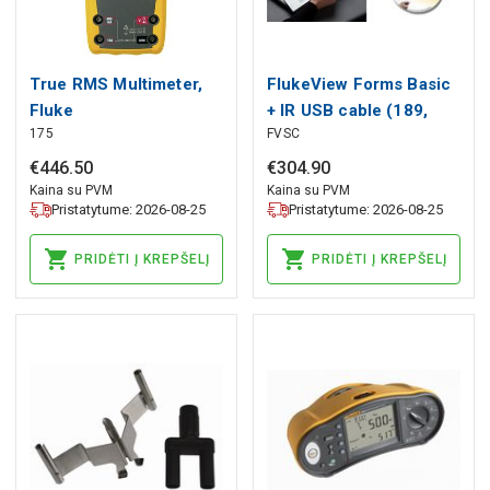
True RMS Multimeter,
FlukeView Forms Basic
Fluke
+ IR USB cable (189,
175
FVSC
287, 289, 789, 1550B),
Fluke
€
446
.
50
€
304
.
90
Kaina su PVM
Kaina su PVM
Pristatytume: 2026-08-25
Pristatytume: 2026-08-25
PRIDĖTI Į KREPŠELĮ
PRIDĖTI Į KREPŠELĮ