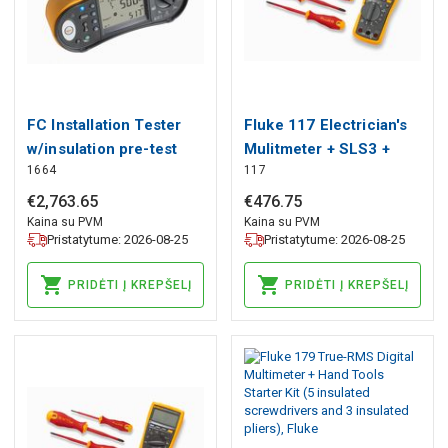
FC Installation Tester
Fluke 117 Electrician's
w/insulation pre-test
Mulitmeter + SLS3 +
1664
117
Schuko, Fluke
ISLS5 + IPHS2, Fluke
€
2
,
763
.
65
€
476
.
75
Kaina su PVM
Kaina su PVM
Pristatytume: 2026-08-25
Pristatytume: 2026-08-25
PRIDĖTI Į KREPŠELĮ
PRIDĖTI Į KREPŠELĮ