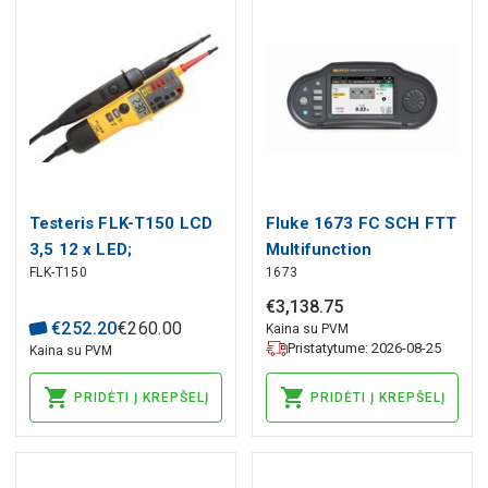
Testeris FLK-T150 LCD
Fluke 1673 FC SCH FTT
3,5 12 x LED;
Multifunction
FLK-T150
1673
100÷690VAC; IP64,
Installation Tester with
FLUKE
TruTest Software
€
3
,
138
.
75
€
252
.
20
€
260
.
00
Bundle, Fluke
Kaina su PVM
Pristatytume: 2026-08-25
Kaina su PVM
PRIDĖTI Į KREPŠELĮ
PRIDĖTI Į KREPŠELĮ