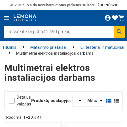
🌿-20% nuolaida nenukainuotoms prekėms su kodu:
ŽOLINĖS20
Titulinis
Matavimo prietaisai
El. testeriai ir matuokliai
Multimetrai elektros instaliacijos darbams
Multimetrai elektros
instaliacijos darbams
Detalus
Produktų puslapyje:
vaizdas
Rodoma:
1–20
iš
41