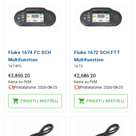
Fluke 1674 FC SCH
Fluke 1672 SCH FTT
Multifunction
Multifunction
1674FC
1672
Installation Tester, Fluke
Installation Tester with
TruTest Software
€
3
,
850
.
20
€
2
,
686
.
20
Bundle, Fluke
Kaina su PVM
Kaina su PVM
Pristatytume: 2026-08-25
Pristatytume: 2026-08-25
PRIDĖTI Į KREPŠELĮ
PRIDĖTI Į KREPŠELĮ