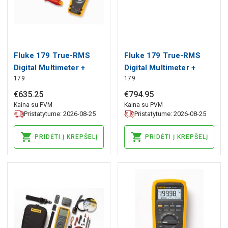
Fluke 179 True-RMS
Fluke 179 True-RMS
Digital Multimeter +
Digital Multimeter +
179
179
ISLS3 + ISLS5 + IPHS2,
Hand Tools Starter Kit
Fluke
(5 insulated
€
635
.
25
€
794
.
95
screwdrivers and 3
Kaina su PVM
Kaina su PVM
Pristatytume: 2026-08-25
Pristatytume: 2026-08-25
insulated pliers), Fluke
PRIDĖTI Į KREPŠELĮ
PRIDĖTI Į KREPŠELĮ