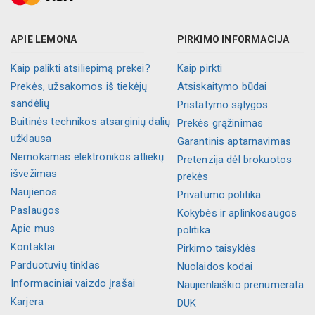
APIE LEMONA
PIRKIMO INFORMACIJA
Kaip palikti atsiliepimą prekei?
Kaip pirkti
Prekės, užsakomos iš tiekėjų
Atsiskaitymo būdai
sandėlių
Pristatymo sąlygos
Buitinės technikos atsarginių dalių
Prekės grąžinimas
užklausa
Garantinis aptarnavimas
Nemokamas elektronikos atliekų
Pretenzija dėl brokuotos
išvežimas
prekės
Naujienos
Privatumo politika
Paslaugos
Kokybės ir aplinkosaugos
Apie mus
politika
Kontaktai
Pirkimo taisyklės
Parduotuvių tinklas
Nuolaidos kodai
Informaciniai vaizdo įrašai
Naujienlaiškio prenumerata
Karjera
DUK