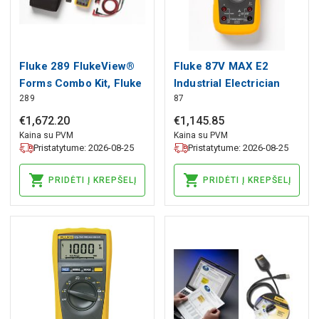
Fluke 289 FlukeView®
Fluke 87V MAX E2
Forms Combo Kit, Fluke
Industrial Electrician
289
87
Combo Kit, Fluke
€
1
,
672
.
20
€
1
,
145
.
85
Kaina su PVM
Kaina su PVM
Pristatytume: 2026-08-25
Pristatytume: 2026-08-25
PRIDĖTI Į KREPŠELĮ
PRIDĖTI Į KREPŠELĮ