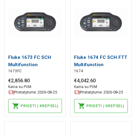
Fluke 1673 FC SCH
Fluke 1674 FC SCH FTT
Multifunction
Multifunction
1673FC
1674
Installation Tester, Fluke
Installation Tester with
TruTest Software
€
2
,
856
.
80
€
4
,
042
.
60
Bundle, Fluke
Kaina su PVM
Kaina su PVM
Pristatytume: 2026-08-25
Pristatytume: 2026-08-25
PRIDĖTI Į KREPŠELĮ
PRIDĖTI Į KREPŠELĮ