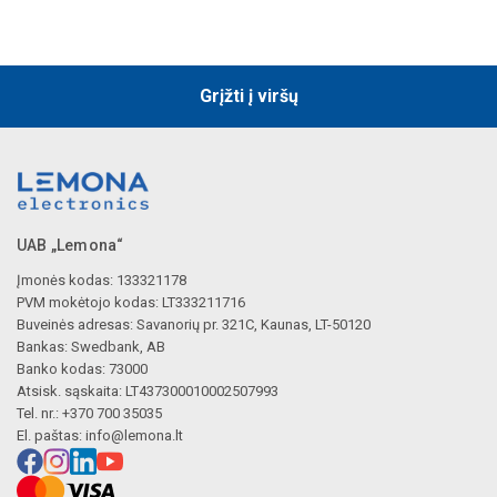
Grįžti į viršų
UAB „Lemona“
Įmonės kodas: 133321178
PVM mokėtojo kodas: LT333211716
Buveinės adresas: Savanorių pr. 321C, Kaunas, LT-50120
Bankas: Swedbank, AB
Banko kodas: 73000
Atsisk. sąskaita: LT437300010002507993
Tel. nr.: +370 700 35035
El. paštas:
info@lemona.lt