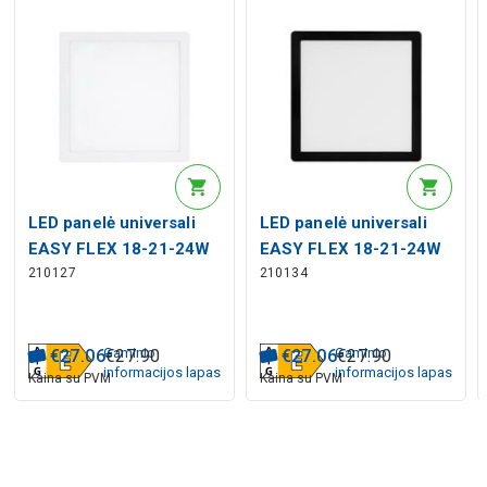
LED panelė universali
LED panelė universali
EASY FLEX 18-21-24W
EASY FLEX 18-21-24W
210127
210134
CCT 2110lm, kvadratinė,
CCT 2000lm, kvadratinė,
balta
juoda
Gaminio
Gaminio
€
27
.
06
€
27
.
90
€
27
.
06
€
27
.
90
informacijos lapas
informacijos lapas
Kaina su PVM
Kaina su PVM