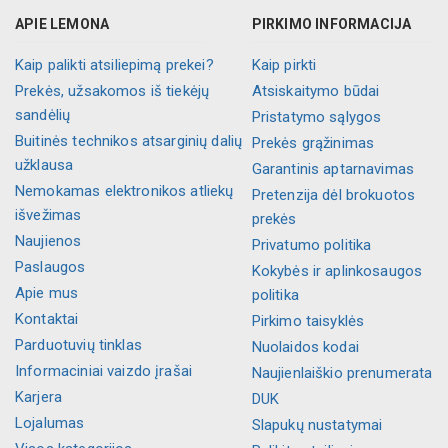
APIE LEMONA
PIRKIMO INFORMACIJA
Kaip palikti atsiliepimą prekei?
Kaip pirkti
Prekės, užsakomos iš tiekėjų
Atsiskaitymo būdai
sandėlių
Pristatymo sąlygos
Buitinės technikos atsarginių dalių
Prekės grąžinimas
užklausa
Garantinis aptarnavimas
Nemokamas elektronikos atliekų
Pretenzija dėl brokuotos
išvežimas
prekės
Naujienos
Privatumo politika
Paslaugos
Kokybės ir aplinkosaugos
Apie mus
politika
Kontaktai
Pirkimo taisyklės
Parduotuvių tinklas
Nuolaidos kodai
Informaciniai vaizdo įrašai
Naujienlaiškio prenumerata
Karjera
DUK
Lojalumas
Slapukų nustatymai