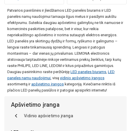
Patvarios paviršinės ir įleidžiamos LED panelės biurams ir LED
panelės namų naudojimui tarnauja ilgus metus ir pasižymi aukštu
efektyvumu. Suteikia daugiau apšvietimo galimybių ne tik namuose ir
komercinės paskirties patalpose, bet ir visur, kur reikia
nepriekaištingo apšvietimo ir norima sutaupyti elektros energijos.
LED panelės yra skirtingų dydžių ir formų, ryškumo ir galingumo –
lengvai rasite tinkamiausią sprendimą. Lengvas ir patogus
montavimas – dar vienas jų privalumas. LEMONA electronics
atstovauja tarptautinėje rinkoje vertinamus prekių ženklus, tarp kurių
rasite PHILIPS, LED LINE, LEDOM ir kitus pripažintus gamintojus.
Daugiau pasirinkimo rasite peržiūrėję
LED paneles biurams
,
LED
paneles namų naudojimui
, visą
vidinio apšvietimo įrangos
asortimentą ir
apšvietimo įrangos
kategoriją. Kviečiame rinktis iš
plačios LED panelių pasiūlos ir patogiai apsipirkti internetu!
Apšvietimo įranga
Vidinio apšvietimo įranga