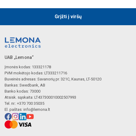
Grįžti į viršų
UAB „Lemona“
Įmonės kodas: 133321178
PVM mokėtojo kodas: LT333211716
Buveinės adresas: Savanorių pr. 321C, Kaunas, LT-50120
Bankas: Swedbank, AB
Banko kodas: 73000
Atsisk. sąskaita: LT437300010002507993
Tel. nr.: +370 700 35035
El. paštas:
info@lemona.lt