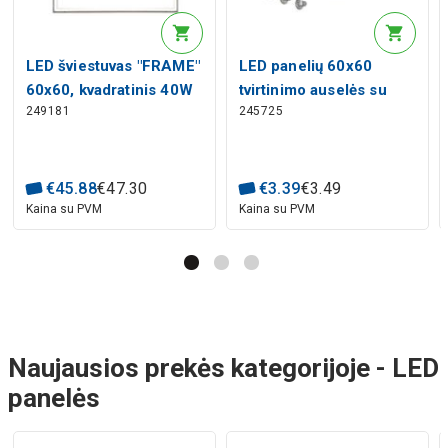
LED šviestuvas "FRAME"
LED panelių 60x60
60x60, kvadratinis 40W
tvirtinimo auselės su
249181
245725
3200lm neutraliai balta
spyruokle, komplektas
4000K, LED line
4vnt, LED line
€
45
.
88
€
47
.
30
€
3
.
39
€
3
.
49
Kaina su PVM
Kaina su PVM
Naujausios prekės kategorijoje - LED
panelės