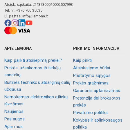
Atsisk. sąskaita: LT437300010002507993
Tel. nr.: +370 700 35035
El. paštas:
info@lemona.lt
APIE LEMONA
PIRKIMO INFORMACIJA
Kaip palikti atsiliepimą prekei?
Kaip pirkti
Prekės, užsakomos iš tiekėjų
Atsiskaitymo būdai
sandėlių
Pristatymo sąlygos
Buitinės technikos atsarginių dalių
Prekės grąžinimas
užklausa
Garantinis aptarnavimas
Nemokamas elektronikos atliekų
Pretenzija dėl brokuotos
išvežimas
prekės
Naujienos
Privatumo politika
Paslaugos
Kokybės ir aplinkosaugos
Apie mus
politika