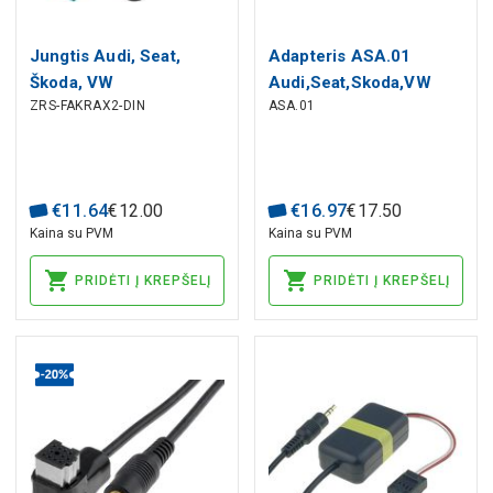
Jungtis Audi, Seat,
Adapteris ASA.01
Škoda, VW
Audi,Seat,Skoda,VW
ZRS-FAKRAX2-DIN
ASA.01
€
11
.
64
€
12
.
00
€
16
.
97
€
17
.
50
Kaina su PVM
Kaina su PVM
PRIDĖTI Į KREPŠELĮ
PRIDĖTI Į KREPŠELĮ