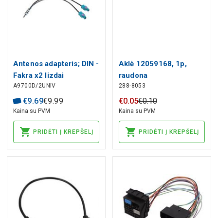
Antenos adapteris; DIN -
Aklė 12059168, 1p,
Fakra x2 lizdai
raudona
A9700D/2UNIV
288-8053
€
9
.
69
€
9
.
99
€
0
.
05
€
0
.
10
Kaina su PVM
Kaina su PVM
PRIDĖTI Į KREPŠELĮ
PRIDĖTI Į KREPŠELĮ