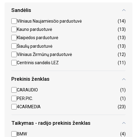
Sandėlis
Vilniaus Naujamiesčio parduotuvė
(14)
Kauno parduotuvė
(13)
Klaipėdos parduotuvė
(13)
Šiaulių parduotuvė
(13)
Vilniaus Žirmūnų parduotuvė
(12)
Centrinis sandėlis LEZ
(11)
Prekinis ženklas
CARAUDIO
(1)
PER.PIC.
(1)
4CARMEDIA
(23)
Taikymas - radijo prekinis ženklas
BMW
(4)