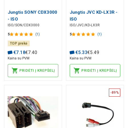
Jungtis SONY CDX3000
Jungtis JVC KD-LX3R -
- ISO
ISO
ISO/SON/CDX3000
ISO/JVC/KD-LX3R
5
(1)
5
(1)
TOP prekė
€
7
.
18
€
7
.
40
€
5
.
33
€
5
.
49
Kaina su PVM
Kaina su PVM
PRIDĖTI Į KREPŠELĮ
PRIDĖTI Į KREPŠELĮ
-89%