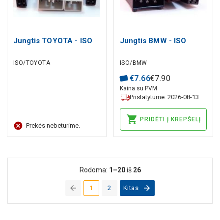
Jungtis TOYOTA - ISO
Jungtis BMW - ISO
ISO/TOYOTA
ISO/BMW
€
7
.
66
€
7
.
90
Kaina su PVM
Pristatytume: 2026-08-13
PRIDĖTI Į KREPŠELĮ
Prekės nebeturime.
Rodoma:
1–20
iš
26
1
2
Kitas
(current)