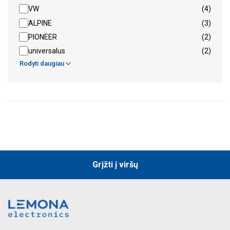
VW
(4)
ALPINE
(3)
PIONEER
(2)
universalus
(2)
Rodyti daugiau
Grįžti į viršų