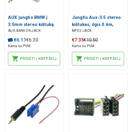
AUX jungtis BMW į
Jungtis Aux-3.5 stereo
3.5mm stereo kištuką
kištukas, ilgis 0.6m,
AUX-BMW.04-JACK
MFD2-JACK
Seat Skoda VW MFD2
RNS RNS2
€
6
.
11
€
6
.
30
€
7
.
35
€
10
.
50
Kaina su PVM
Kaina su PVM
PRIDĖTI Į KREPŠELĮ
PRIDĖTI Į KREPŠELĮ