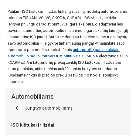
Patikimi ISO kištukai ir lizdai, tinkantys įvairių modelių automobiliams
tokiems TIGUAN, VOLVO, SKODA, SUBARU. BWM ir kt., leidžia
lengvai prijungti garso stiprintuvus, garsiakalbius, o adapteriai leis
paversti standartinę automobilio maitinimo ir garsiakalbių laidų jungtį
į standartinę ISO jungtį. Suteikite daugiau funkcionalumo ir galimybių
savo automobiliui – įsigykite tinkamiausią įrangą! Atnaujinkite savo
transporto priemonė su kokybiškais
automobilių garsiakalbiais
,
automobilio radijo imtuvais ir stiprintuvais
. LEMONA electronics siūlo
4CARMEDIA ir kitų žinomų prekių ženklų ISO kištukus ir lizdus bei
kitus gaminius, atitinkančius aukščiausius kokybės standartus.
Kviečiame rinktis iš plačios prekių pasiūlos ir patogiai apsipirkti
internetu!
Automobiliams
Jungtys automobiliams
ISO kištukai ir lizdai