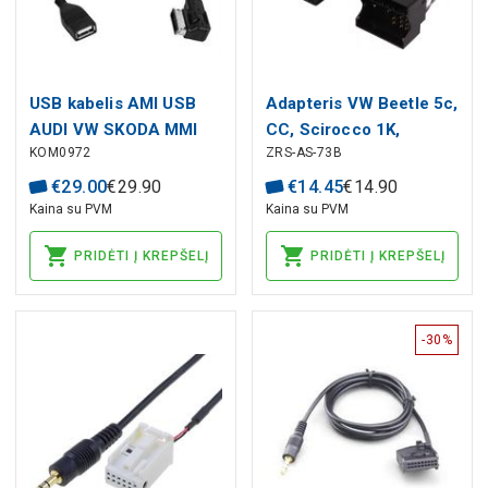
USB kabelis AMI USB
Adapteris VW Beetle 5c,
AUDI VW SKODA MMI
CC, Scirocco 1K,
KOM0972
ZRS-AS-73B
Tiguan 5N; 40pin, 52pin
€
29
.
00
€
29
.
90
€
14
.
45
€
14
.
90
Kaina su PVM
Kaina su PVM
PRIDĖTI Į KREPŠELĮ
PRIDĖTI Į KREPŠELĮ
-30%