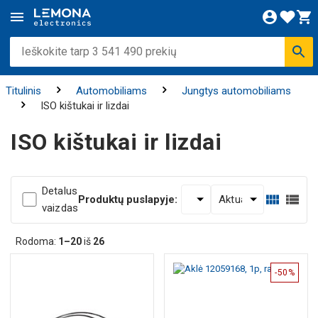
Titulinis
Automobiliams
Jungtys automobiliams
ISO kištukai ir lizdai
ISO kištukai ir lizdai
Detalus
Produktų puslapyje:
vaizdas
Rodoma:
1–20
iš
26
-50%