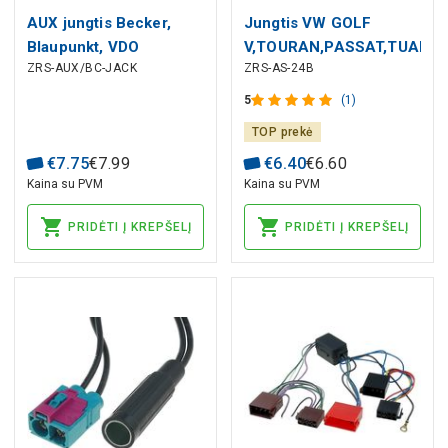
AUX jungtis Becker,
Jungtis VW GOLF
Blaupunkt, VDO
V,TOURAN,PASSAT,TUARE
ZRS-AUX/BC-JACK
ZRS-AS-24B
2002 - ISO
5
(1)
TOP prekė
€
7
.
75
€
7
.
99
€
6
.
40
€
6
.
60
Kaina su PVM
Kaina su PVM
PRIDĖTI Į KREPŠELĮ
PRIDĖTI Į KREPŠELĮ