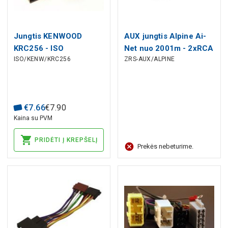
Jungtis KENWOOD
AUX jungtis Alpine Ai-
KRC256 - ISO
Net nuo 2001m - 2xRCA
ISO/KENW/KRC256
ZRS-AUX/ALPINE
lizdai
€
7
.
66
€
7
.
90
Kaina su PVM
PRIDĖTI Į KREPŠELĮ
Prekės nebeturime.