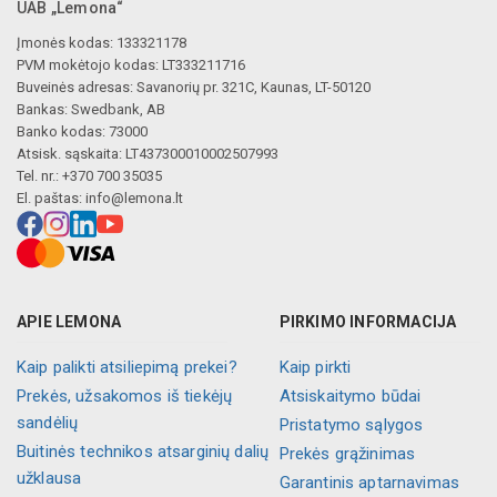
UAB „Lemona“
Įmonės kodas: 133321178
PVM mokėtojo kodas: LT333211716
Buveinės adresas: Savanorių pr. 321C, Kaunas, LT-50120
Bankas: Swedbank, AB
Banko kodas: 73000
Atsisk. sąskaita: LT437300010002507993
Tel. nr.: +370 700 35035
El. paštas:
info@lemona.lt
APIE LEMONA
PIRKIMO INFORMACIJA
Kaip palikti atsiliepimą prekei?
Kaip pirkti
Prekės, užsakomos iš tiekėjų
Atsiskaitymo būdai
sandėlių
Pristatymo sąlygos
Buitinės technikos atsarginių dalių
Prekės grąžinimas
užklausa
Garantinis aptarnavimas