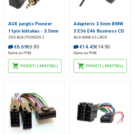
AUX jungtis Pioneer
Adapteris 3.5mm BMW
11pin kištukas - 3.5mm
3 E36 E46 Business CD
ZRS-AUX/PIONEER.2
AUX-BMW.03-JACK
stereo kištukas
changer
€
6
.
69
€
6
.
90
€
14
.
45
€
14
.
90
Kaina su PVM
Kaina su PVM
PRIDĖTI Į KREPŠELĮ
PRIDĖTI Į KREPŠELĮ