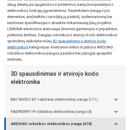
daug detalių yra apgalvotos ir priderintos įvairių kompiuterijos ir
elektronikos funkcijų įgyvendinimui. Pasirinkdami įrangą ir jos
elementus, atsižvelkite į nurodytą jų paskirtį, suderinamumą bei
technines specifikacijas ir atraskite tinkamiausią jūsų projektui.
LEMONA electronics atstovauja žinomus gamintojus ir pripažintus
prekinius ženklus. Daugiau robotikos ir atvirojo kodo elektronikos
sprendimų ieškokite mūsų
3D spausdinimo ir atvirojo kodo
elektronikos
kategorijoje. Kviečiame rinktis iš plačios ARDUINO
robotikos elektronikos įrangos pasiūlos bei patogiai apsipirkti
internetu.
3D spausdinimas ir atvirojo kodo
elektronika
BBC MICRO:BIT robotikos elektronikos įranga (111)
RASPBERRY PI robotikos elektronikos įranga (4)
ARDUINO robotikos elektronikos įranga (678)