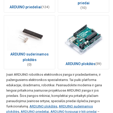
priedai
ARDUINO priedeliai
(124)
(10)
ARDUINO suderinamos
plokštės
ARDUINO plokštės
(59)
(0)
Įvairi ARDUINO robotikos elektronikos įranga ir pradedantiems, ir
pažengusiems elektronikos specialistams. Tai puiki platforma
edukacijai, išradimams, robotikai. Pasinaudokite modernia ir gana
lengvai pritaikoma įvairiuose projektuose ARDUINO įranga ir jos
priedais. Šios įrangos rinkiniai, komplektai yra pritaikyti plačiam
panaudojimui įvairiose srityse, specialūs priedai išplečia įrangos
funkcionalumą.
ARDUINO plokštės
,
ARDUINO suderinamos
plokštės
,
ARDUINO priedeliai
,
ARDUINO korpusai ir kiti priedai
–