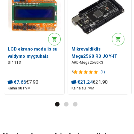
LCD ekrano modulis su
Mikrovaldiklis
valdymo mygtukais
Mega2560 R3 JOY-IT
ST1113
ARD-Mega2560R3
suderinamas su Arduino
IDUINO
5
(1)
€
7
.
66
€
7
.
90
€
21
.
24
€
21
.
90
Kaina su PVM
Kaina su PVM