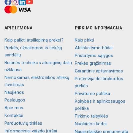
APIE LEMONA
PIRKIMO INFORMACIJA
Kaip palikti atsiliepimą prekei?
Kaip pirkti
Prekės, užsakomos iš tiekėjų
Atsiskaitymo būdai
sandėlių
Pristatymo sąlygos
Buitinės technikos atsarginių dalių
Prekės grąžinimas
užklausa
Garantinis aptarnavimas
Nemokamas elektronikos atliekų
Pretenzija dėl brokuotos
išvežimas
prekės
Naujienos
Privatumo politika
Paslaugos
Kokybės ir aplinkosaugos
Apie mus
politika
Kontaktai
Pirkimo taisyklės
Parduotuvių tinklas
Nuolaidos kodai
Informaciniai vaizdo įrašai
Naujienlaiškio prenumerata