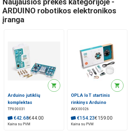
Naujausios prekės kategorijoje -
ARDUINO robotikos elektronikos
įranga
Arduino jutiklių
OPLA IoT startinis
komplektas
rinkinys Arduino
TPX00031
AKX00026
eksperimentiniams
projektams
€
42
.
68
€
44
.
00
€
154
.
23
€
159
.
00
Kaina su PVM
Kaina su PVM