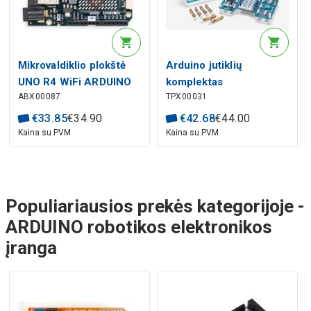
Mikrovaldiklio plokštė
Arduino jutiklių
UNO R4 WiFi ARDUINO
komplektas
ABX00087
TPX00031
eksperimentiniams
projektams
€
33
.
85
€
34
.
90
€
42
.
68
€
44
.
00
Kaina su PVM
Kaina su PVM
Populiariausios prekės kategorijoje -
ARDUINO robotikos elektronikos
įranga