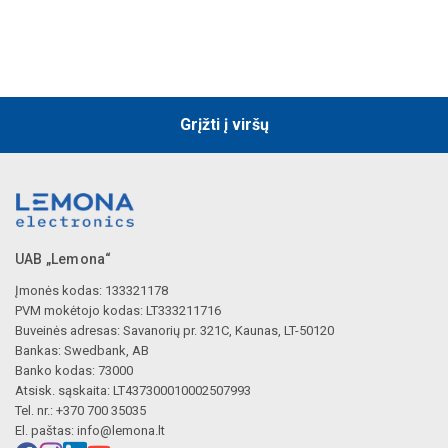
Grįžti į viršų
UAB „Lemona“
Įmonės kodas: 133321178
PVM mokėtojo kodas: LT333211716
Buveinės adresas: Savanorių pr. 321C, Kaunas, LT-50120
Bankas: Swedbank, AB
Banko kodas: 73000
Atsisk. sąskaita: LT437300010002507993
Tel. nr.: +370 700 35035
El. paštas:
info@lemona.lt