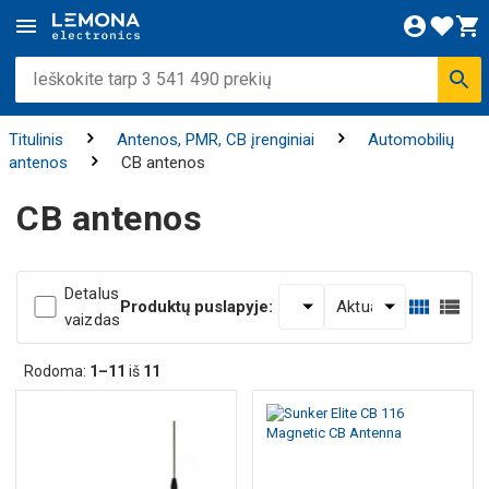
Titulinis
Antenos, PMR, CB įrenginiai
Automobilių
antenos
CB antenos
CB antenos
Detalus
Produktų puslapyje:
vaizdas
Rodoma:
1–11
iš
11