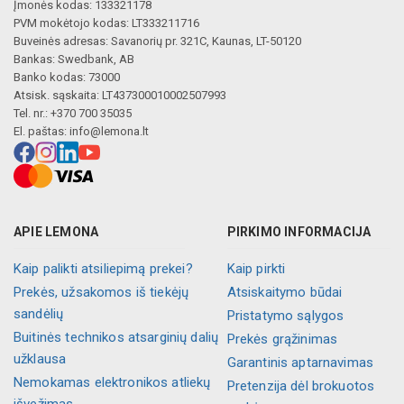
Įmonės kodas: 133321178
PVM mokėtojo kodas: LT333211716
Buveinės adresas: Savanorių pr. 321C, Kaunas, LT-50120
Bankas: Swedbank, AB
Banko kodas: 73000
Atsisk. sąskaita: LT437300010002507993
Tel. nr.: +370 700 35035
El. paštas:
info@lemona.lt
APIE LEMONA
PIRKIMO INFORMACIJA
Kaip palikti atsiliepimą prekei?
Kaip pirkti
Prekės, užsakomos iš tiekėjų
Atsiskaitymo būdai
sandėlių
Pristatymo sąlygos
Buitinės technikos atsarginių dalių
Prekės grąžinimas
užklausa
Garantinis aptarnavimas
Nemokamas elektronikos atliekų
Pretenzija dėl brokuotos