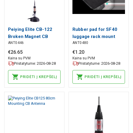
Peiying Elite CB-122
Rubber pad for SF40
Broken Magnet CB
luggage rack mount
ANT0446
ANT0480
Antenna
€
26
.
65
€
1
.
20
Kaina su PVM
Kaina su PVM
Pristatytume: 2026-08-28
Pristatytume: 2026-08-28
PRIDĖTI Į KREPŠELĮ
PRIDĖTI Į KREPŠELĮ