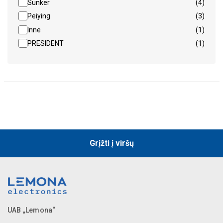
Sunker
(4)
Peiying
(3)
Inne
(1)
PRESIDENT
(1)
Grįžti į viršų
UAB „Lemona“