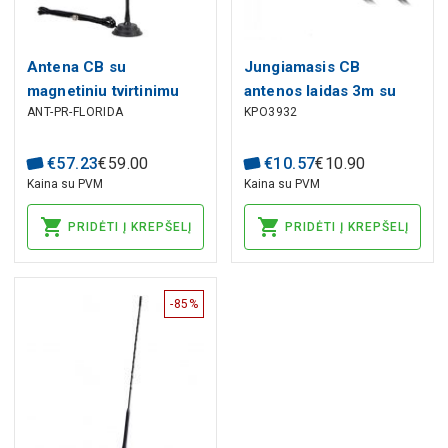
Antena CB su
Jungiamasis CB
magnetiniu tvirtinimu
antenos laidas 3m su
ANT-PR-FLORIDA
KPO3932
PRESIDENT FLORIDA S
UHF perėjimu
500mm
€
57
.
23
€
59
.
00
€
10
.
57
€
10
.
90
Kaina su PVM
Kaina su PVM
PRIDĖTI Į KREPŠELĮ
PRIDĖTI Į KREPŠELĮ
-85%