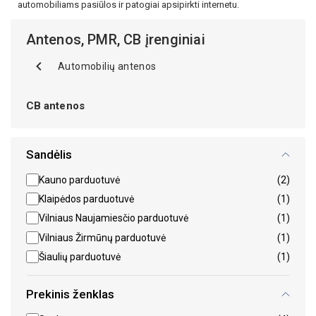
automobiliams pasiūlos ir patogiai apsipirkti internetu.
Antenos, PMR, CB įrenginiai
Automobilių antenos
CB antenos
Sandėlis
Kauno parduotuvė
(2)
Klaipėdos parduotuvė
(1)
Vilniaus Naujamiesčio parduotuvė
(1)
Vilniaus Žirmūnų parduotuvė
(1)
Šiaulių parduotuvė
(1)
Prekinis ženklas