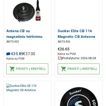
Antena CB su
Sunker Elite CB 116
magnetiniu tvirtinimu
Magnetic CB Antenna
ANT0435
ANT0436
Sunker ELITE CB 115,
1480mm
€
26
.
65
€
35
.
89
€
37
.
00
Kaina su PVM
Pristatytume: 2026-08-28
Kaina su PVM
PRIDĖTI Į KREPŠELĮ
PRIDĖTI Į KREPŠELĮ