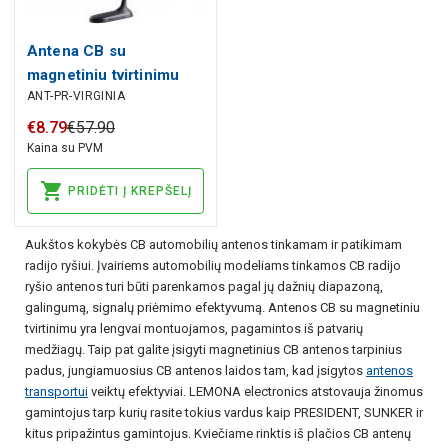
Antena CB su
magnetiniu tvirtinimu
ANT-PR-VIRGINIA
PRESIDENT VIRGINIA
490mm
€
8
.
79
€
57
.
90
Kaina su PVM
PRIDĖTI Į KREPŠELĮ
Aukštos kokybės CB automobilių antenos tinkamam ir patikimam
radijo ryšiui. Įvairiems automobilių modeliams tinkamos CB radijo
ryšio antenos turi būti parenkamos pagal jų dažnių diapazoną,
galingumą, signalų priėmimo efektyvumą. Antenos CB su magnetiniu
tvirtinimu yra lengvai montuojamos, pagamintos iš patvarių
medžiagų. Taip pat galite įsigyti magnetinius CB antenos tarpinius
padus, jungiamuosius CB antenos laidos tam, kad įsigytos
antenos
transportui
veiktų efektyviai. LEMONA electronics atstovauja žinomus
gamintojus tarp kurių rasite tokius vardus kaip PRESIDENT, SUNKER ir
kitus pripažintus gamintojus. Kviečiame rinktis iš plačios CB antenų