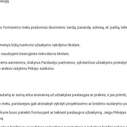
laugą.
ymo formavimo metu prašomus duomenis: vardą, pavardę, adresą, el. paštą, tel
omenys būtų tvarkomi užsakymo vykdymo tikslais.
 naudojami tiesioginės rinkodaros tikslais.
siems asmenims, išskyrus Pardavėjo partnerius, vykdančius užsakymo pristatymo
atskiru rašytiniu Pirkėjo sutikimu.
utartą ar sumą arba anavansą už užsakytas paslaugas ar prekes, ir jas priimti, 
metu, pardavėjas gali atsisakyti vykdyti projektavimo ar brėžinio sudarymo p
s, kurie buvo pateikti formuojant ar teikiant paslaugos užsakymą. Jeigu Pirkėj
mą