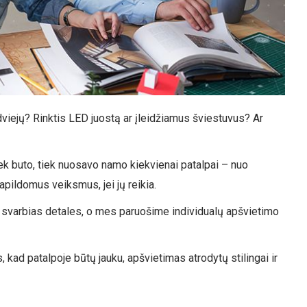
viejų? Rinktis LED juostą ar įleidžiamus šviestuvus? Ar
k buto, tiek nuosavo namo kiekvienai patalpai – nuo
papildomus veiksmus, jei jų reikia.
 svarbias detales, o mes paruošime individualų apšvietimo
kad patalpoje būtų jauku, apšvietimas atrodytų stilingai ir