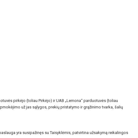
tuvės pirkėjo (toliau Pirkėjo) ir UAB „Lemona“ parduotuvės (toliau
mokėjimo už jas sąlygos, prekių pristatymo ir grąžinimo tvarka, šalių
paslauga yra susipažinęs su Taisyklėmis, patvirtina užsakymą reikalingos