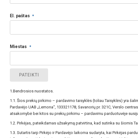
El. paštas
Miestas
PATEIKTI
1.Bendrosios nuostatos.
1.1. Šios prekių pirkimo – pardavimo taisyklės (toliau Taisyklės) yra š
Pardavėjo UAB „Lemona“, 133321178, Savanorių pr. 321C, Verslo centras C
atsakomybė bei kitos su prekių pirkimu – pardavimu parduotuvėje susij
1.2. Pirkėjas, pateikdamas užsakymą patvirtina, kad sutinka su šiomis Ta
1.3. Sutartis tarp Pirkėjo ir Pardavėjo laikoma sudaryta, kai Pirkėjas 