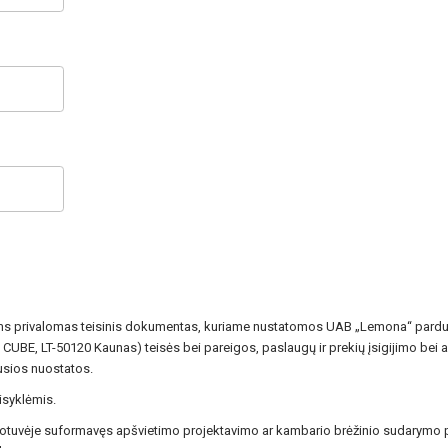
alims privalomas teisinis dokumentas, kuriame nustatomos UAB „Lemona“ parduo
UBE, LT-50120 Kaunas) teisės bei pareigos, paslaugų ir prekių įsigijimo bei ap
usios nuostatos.
isyklėmis.
parduotuvėje suformavęs apšvietimo projektavimo ar kambario brėžinio sudarymo 