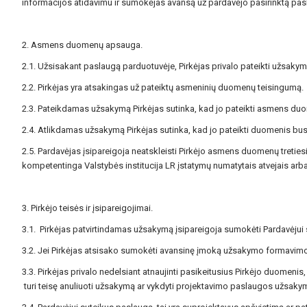
informacijos atidavimu ir sumokėjas avansą už pardavėjo pasirinktą pas
2. Asmens duomenų apsauga.
2.1. Užsisakant paslaugą parduotuvėje, Pirkėjas privalo pateikti užsak
2.2. Pirkėjas yra atsakingas už pateiktų asmeninių duomenų teisingumą.
2.3. Pateikdamas užsakymą Pirkėjas sutinka, kad jo pateikti asmens du
2.4. Atlikdamas užsakymą Pirkėjas sutinka, kad jo pateikti duomenis bus
2.5. Pardavėjas įsipareigoja neatskleisti Pirkėjo asmens duomenų tretie
kompetentinga Valstybės institucija LR įstatymų numatytais atvejais arba 
3. Pirkėjo teisės ir įsipareigojimai.
3.1. Pirkėjas patvirtindamas užsakymą įsipareigoja sumokėti Pardavėjui s
3.2. Jei Pirkėjas atsisako sumokėti avansinę įmoką užsakymo formavimo 
3.3. Pirkėjas privalo nedelsiant atnaujinti pasikeitusius Pirkėjo duomeni
turi teisę anuliuoti užsakymą ar vykdyti projektavimo paslaugos užsaky