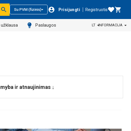
Prisijungti
Registruotis
Su PVM (fizinis)
ų užklausa
Paslaugos
LT
INFORMACIJA
myba ir atnaujinimas ↓