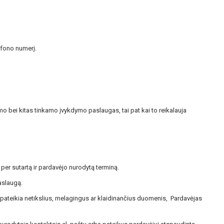
efono numerį.
 bei kitas tinkamo įvykdymo paslaugas, tai pat kai to reikalauja
per sutartą ir pardavėjo nurodytą terminą.
aslaugą.
as pateikia netikslius, melagingus ar klaidinančius duomenis, Pardavėjas