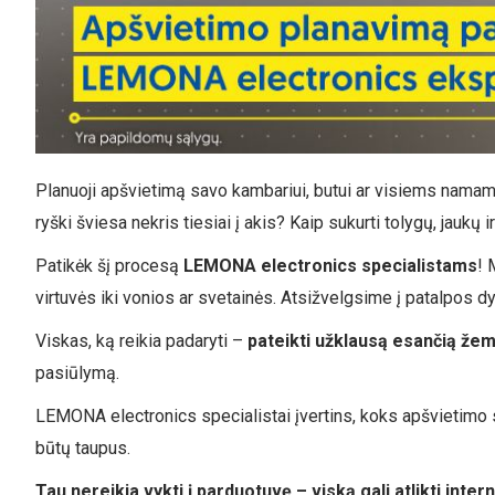
Planuoji apšvietimą savo kambariui, butui ar visiems namams
ryški šviesa nekris tiesiai į akis? Kaip sukurti tolygų, jaukų 
Patikėk šį procesą
LEMONA electronics specialistams
! 
virtuvės iki vonios ar svetainės. Atsižvelgsime į patalpos dydį
Viskas, ką reikia padaryti –
pateikti užklausą esančią žem
pasiūlymą.
LEMONA electronics specialistai įvertins, koks apšvietimo sp
būtų taupus.
Tau nereikia vykti į parduotuvę – viską gali atlikti inter