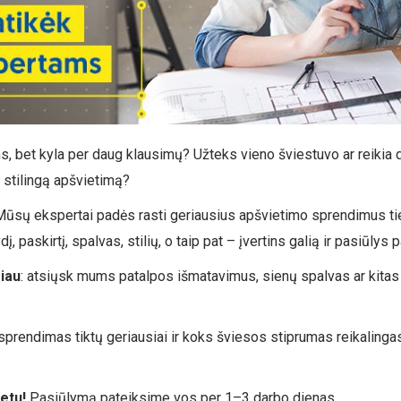
, bet kyla per daug klausimų? Užteks vieno šviestuvo ar reikia d
ir stilingą apšvietimą?
Mūsų ekspertai padės rasti geriausius apšvietimo sprendimus tie
, paskirtį, spalvas, stilių, o taip pat – įvertins galią ir pasiūlys 
iau
: atsiųsk mums patalpos išmatavimus, sienų spalvas ar kitas
rendimas tiktų geriausiai ir koks šviesos stiprumas reikalingas, 
netu!
Pasiūlymą pateiksime vos per 1–3 darbo dienas.