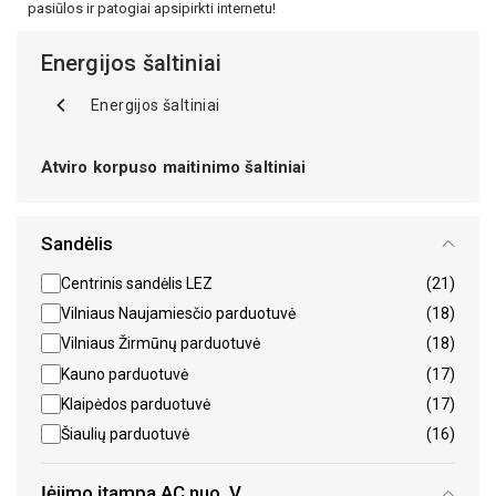
pasiūlos ir patogiai apsipirkti internetu!
Energijos šaltiniai
Energijos šaltiniai
Atviro korpuso maitinimo šaltiniai
Sandėlis
Centrinis sandėlis LEZ
(21)
Vilniaus Naujamiesčio parduotuvė
(18)
Vilniaus Žirmūnų parduotuvė
(18)
Kauno parduotuvė
(17)
Klaipėdos parduotuvė
(17)
Šiaulių parduotuvė
(16)
Įėjimo įtampa AC nuo, V