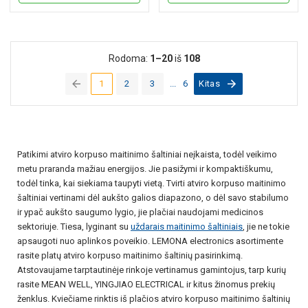
Rodoma:
1–20
iš
108
1
2
3
...
6
Kitas
(current)
Patikimi atviro korpuso maitinimo šaltiniai neįkaista, todėl veikimo
metu praranda mažiau energijos. Jie pasižymi ir kompaktiškumu,
todėl tinka, kai siekiama taupyti vietą. Tvirti atviro korpuso maitinimo
šaltiniai vertinami dėl aukšto galios diapazono, o dėl savo stabilumo
ir ypač aukšto saugumo lygio, jie plačiai naudojami medicinos
sektoriuje. Tiesa, lyginant su
uždarais maitinimo šaltiniais
, jie ne tokie
apsaugoti nuo aplinkos poveikio. LEMONA electronics asortimente
rasite platų atviro korpuso maitinimo šaltinių pasirinkimą.
Atstovaujame tarptautinėje rinkoje vertinamus gamintojus, tarp kurių
rasite MEAN WELL, YINGJIAO ELECTRICAL ir kitus žinomus prekių
ženklus. Kviečiame rinktis iš plačios atviro korpuso maitinimo šaltinių