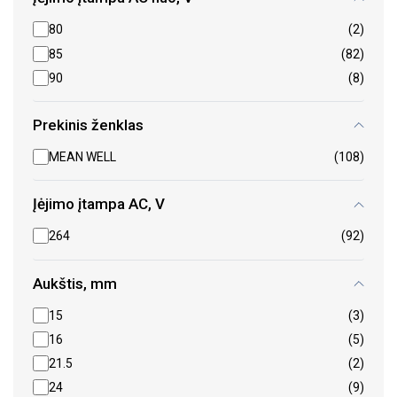
80
(2)
85
(82)
90
(8)
Prekinis ženklas
MEAN WELL
(108)
Įėjimo įtampa AC, V
264
(92)
Aukštis, mm
15
(3)
16
(5)
21.5
(2)
24
(9)