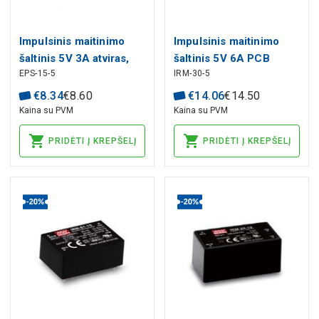
Impulsinis maitinimo
Impulsinis maitinimo
šaltinis 5V 3A atviras,
šaltinis 5V 6A PCB
EPS-15-5
IRM-30-5
MEAN WELL
MEAN WELL
€
8
.
34
€
8
.
60
€
14
.
06
€
14
.
50
Kaina su PVM
Kaina su PVM
PRIDĖTI Į KREPŠELĮ
PRIDĖTI Į KREPŠELĮ