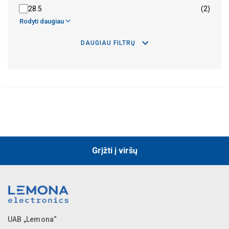
28.5
(2)
Rodyti daugiau
DAUGIAU FILTRŲ
Grįžti į viršų
UAB „Lemona“