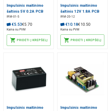
Impulsinis maitinimo
Impulsinis maitinimo
šaltinis 5V 0.2A PCB
šaltinis 12V 1.8A PCB
IRM-01-5
IRM-20-12
MEAN WELL
MEAN WELL
€
5
.
53
€
5
.
70
€
10
.
18
€
10
.
50
Kaina su PVM
Kaina su PVM
PRIDĖTI Į KREPŠELĮ
PRIDĖTI Į KREPŠELĮ
Impulsinis maitinimo
Impulsinis maitinimo