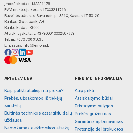
Įmonės kodas: 133321178
PVM mokėtojo kodas: LT333211716
Buveinės adresas: Savanorių pr. 321C, Kaunas, LT-50120
Bankas: Swedbank, AB
Banko kodas: 73000
Atsisk. sąskaita: LT437300010002507993
Tel. nr.: +370 700 35035
El. paštas:
info@lemona.lt
APIE LEMONA
PIRKIMO INFORMACIJA
Kaip palikti atsiliepimą prekei?
Kaip pirkti
Prekės, užsakomos iš tiekėjų
Atsiskaitymo būdai
sandėlių
Pristatymo sąlygos
Buitinės technikos atsarginių dalių
Prekės grąžinimas
užklausa
Garantinis aptarnavimas
Nemokamas elektronikos atliekų
Pretenzija dėl brokuotos