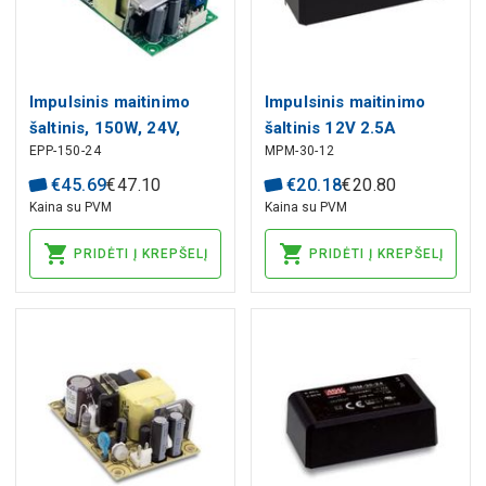
Impulsinis maitinimo
Impulsinis maitinimo
šaltinis, 150W, 24V,
šaltinis 12V 2.5A
EPP-150-24
MPM-30-12
6,25A atviras korpusas,
uždaras, MEAN WELL
PFC
€
45
.
69
€
47
.
10
€
20
.
18
€
20
.
80
Kaina su PVM
Kaina su PVM
PRIDĖTI Į KREPŠELĮ
PRIDĖTI Į KREPŠELĮ