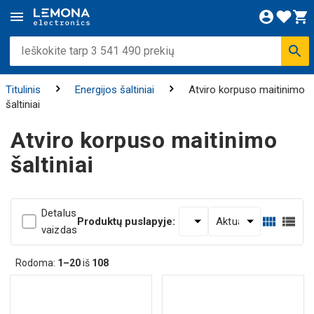
Titulinis
Energijos šaltiniai
Atviro korpuso maitinimo
šaltiniai
Atviro korpuso maitinimo
šaltiniai
Detalus
Produktų puslapyje:
vaizdas
Rodoma:
1–20
iš
108