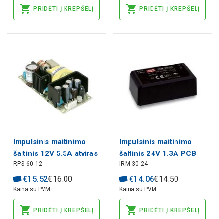
PRIDĖTI Į KREPŠELĮ
PRIDĖTI Į KREPŠELĮ
Impulsinis maitinimo
Impulsinis maitinimo
šaltinis 12V 5.5A atviras
šaltinis 24V 1.3A PCB
RPS-60-12
IRM-30-24
MEAN WELL
MEAN WELL
€
15
.
52
€
16
.
00
€
14
.
06
€
14
.
50
Kaina su PVM
Kaina su PVM
PRIDĖTI Į KREPŠELĮ
PRIDĖTI Į KREPŠELĮ