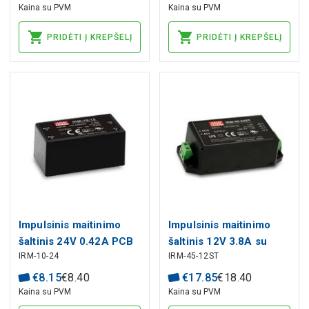
Kaina su PVM
Kaina su PVM
PRIDĖTI Į KREPŠELĮ
PRIDĖTI Į KREPŠELĮ
Impulsinis maitinimo
Impulsinis maitinimo
šaltinis 24V 0.42A PCB
šaltinis 12V 3.8A su
IRM-10-24
IRM-45-12ST
MEAN WELL
kaladėle MEAN WELL
€
8
.
15
€
8
.
40
€
17
.
85
€
18
.
40
Kaina su PVM
Kaina su PVM