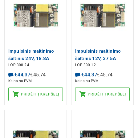
Impulsinis maitinimo
Impulsinis maitinimo
šaltinis 24V, 18.8A
šaltinis 12V, 37.5A
LOP-300-24
LOP-300-12
atviras korpusas, PFC
atviras korpusas, PFC
€
44
.
37
€
45
.
74
€
44
.
37
€
45
.
74
Kaina su PVM
Kaina su PVM
PRIDĖTI Į KREPŠELĮ
PRIDĖTI Į KREPŠELĮ