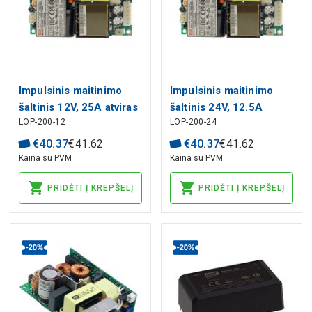
Impulsinis maitinimo
Impulsinis maitinimo
šaltinis 12V, 25A atviras
šaltinis 24V, 12.5A
LOP-200-12
LOP-200-24
korpusas, PFC
atviras korpusas, PFC
€
40
.
37
€
41
.
62
€
40
.
37
€
41
.
62
Kaina su PVM
Kaina su PVM
PRIDĖTI Į KREPŠELĮ
PRIDĖTI Į KREPŠELĮ