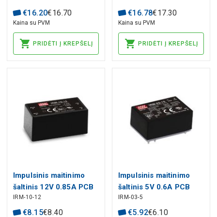
€
16
.
20
€
16
.
70
€
16
.
78
€
17
.
30
Kaina su PVM
Kaina su PVM
PRIDĖTI Į KREPŠELĮ
PRIDĖTI Į KREPŠELĮ
Impulsinis maitinimo
Impulsinis maitinimo
šaltinis 12V 0.85A PCB
šaltinis 5V 0.6A PCB
IRM-10-12
IRM-03-5
MEAN WELL
MEAN WELL
€
8
.
15
€
8
.
40
€
5
.
92
€
6
.
10