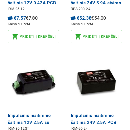
šaltinis 12V 0.42A PCB
šaltinis 24V 5.9A atviras
IRM-05-12
RPS-200-24
MEAN WELL
MEAN WELL
€
7
.
57
€
7
.
80
€
52
.
38
€
54
.
00
Kaina su PVM
Kaina su PVM
PRIDĖTI Į KREPŠELĮ
PRIDĖTI Į KREPŠELĮ
Impulsinis maitinimo
Impulsinis maitinimo
šaltinis 12V 2.5A su
šaltinis 24V 2.5A PCB
IRM-30-12ST
IRM-60-24
kaladėle MEAN WELL
MEAN WELL