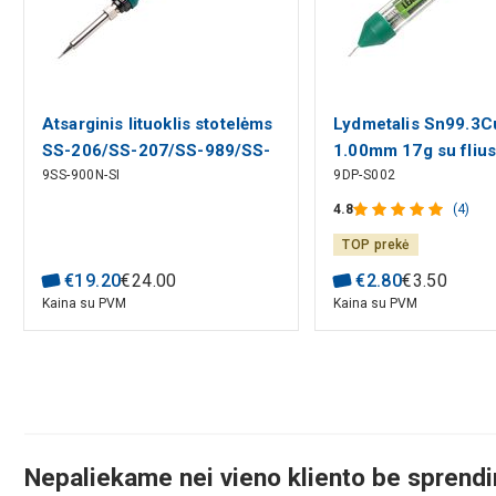
Atsarginis lituoklis stotelėms
Lydmetalis Sn99.3C
SS-206/SS-207/SS-989/SS-
1.00mm 17g su flius
9SS-900N-SI
9DP-S002
256, Proskit
Pro'sKit
4.8
(4)
TOP prekė
€
19
.
20
€
24
.
00
€
2
.
80
€
3
.
50
Kaina su PVM
Kaina su PVM
Nepaliekame nei vieno kliento be sprend