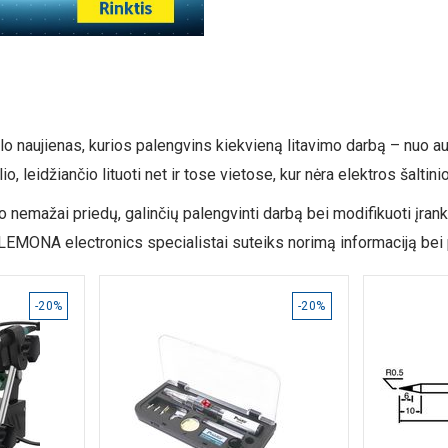
iūlo naujienas, kurios palengvins kiekvieną litavimo darbą – nuo a
o, leidžiančio lituoti net ir tose vietose, kur nėra elektros šaltinio
o nemažai priedų, galinčių palengvinti darbą bei modifikuoti įrankius
 LEMONA electronics specialistai suteiks norimą informaciją bei 
-20%
-20%