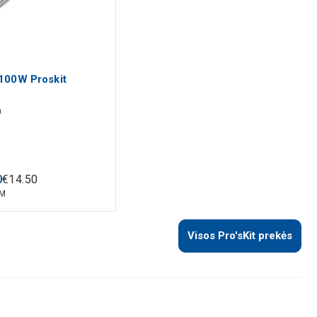
 100W Proskit
0
0
€
14
.
50
VM
Visos Pro'sKit prekės