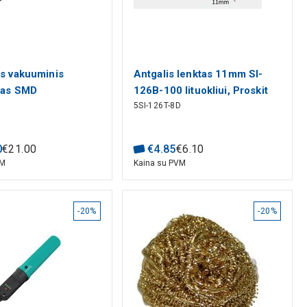
ns vakuuminis
Antgalis lenktas 11mm SI-
ėjas SMD
126B-100 lituokliui, Proskit
5SI-126T-8D
tams, Pro'sKit
0
€
21
.
00
€
4
.
85
€
6
.
10
VM
Kaina su PVM
-20%
-20%