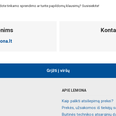
eradote tinkamo sprendimo ar turite papildomų klausimų? Susisiekite!
enims
Konta
ona.lt
Grįžti į viršų
APIE LEMONA
Kaip palikti atsiliepimą prekei?
Prekės, užsakomos iš tiekėjų s
Buitinės technikos atsarginių d