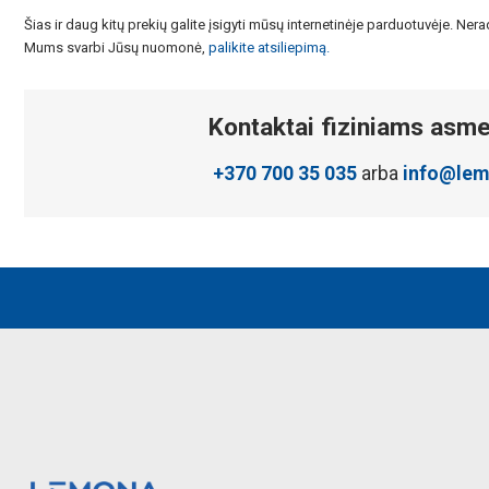
Šias ir daug kitų prekių galite įsigyti mūsų internetinėje parduotuvėje. N
Mums svarbi Jūsų nuomonė,
palikite atsiliepimą.
Kontaktai fiziniams asm
+370 700 35 035
arba
info@lem