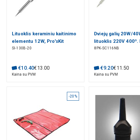
Lituoklis keraminiu kaitinimo
Dviejų galių 20W/4
elementu 12W, Pro'sKit
lituoklis 220V 400º. 
SI-130B-20
8PK-SC116NB
€
10
.
40
€
13
.
00
€
9
.
20
€
11
.
50
Kaina su PVM
Kaina su PVM
-20%