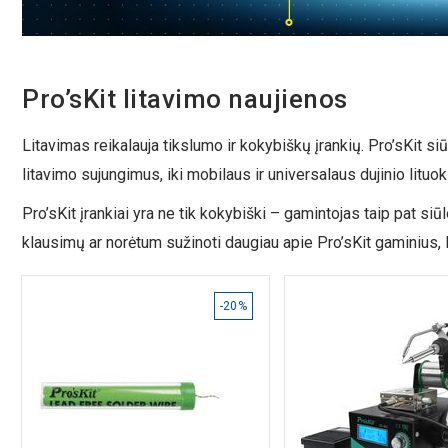
Pro’sKit litavimo naujienos
Litavimas reikalauja tikslumo ir kokybiškų įrankių. Pro’sKit s
litavimo sujungimus, iki mobilaus ir universalaus dujinio lituokli
Pro’sKit įrankiai yra ne tik kokybiški – gamintojas taip pat siūl
klausimų ar norėtum sužinoti daugiau apie Pro’sKit gaminius,
-20%