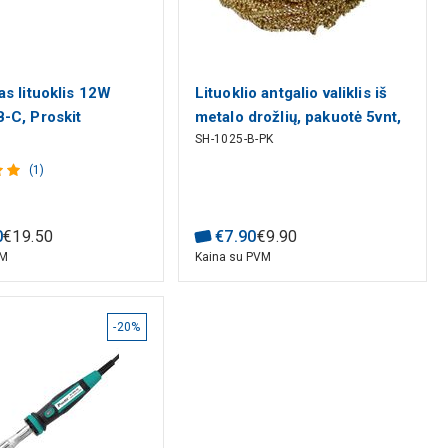
s lituoklis 12W
Lituoklio antgalio valiklis iš
-C, Proskit
metalo drožlių, pakuotė 5vnt,
SH-1025-B-PK
Pro'sKit
(1)
0
€
19
.
50
€
7
.
90
€
9
.
90
VM
Kaina su PVM
-20%