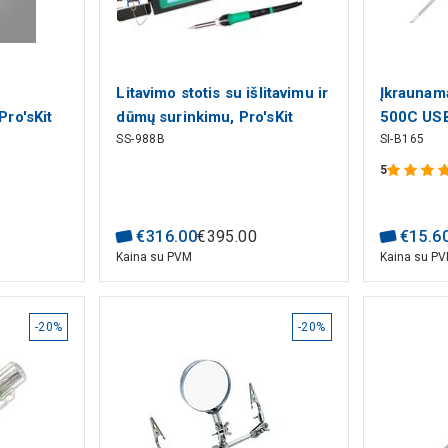
Litavimo stotis su išlitavimu ir
Įkraunama
Pro'sKit
dūmų surinkimu, Pro'sKit
500C USB
SS-988B
SI-B165
5
€
316
.
00
€
395
.
00
€
15
.
6
Kaina su PVM
Kaina su P
-20%
-20%