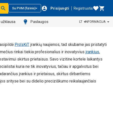
Prisijungti
Registruotis
Su PVM (fizinis)
ų užklausa
Paslaugos
LT
INFORMACIJA
asipildė
Pro’sKiT
įrankių naujienos, tad skubame jas pristatyti
mtmečius rinkai tiekia profesionalius ir inovatyvius
įrankius
,
 testavimui skirtus prietaisus. Savo vizitine kortele laikantys
cialistai kuria ne tik inovatyvius, tačiau ir apgalvotus bei
darančius įrankius ir prietaisus, skirtus dirbantiems
ijos srityse bei su didelio preciziškumo reikalaujančiais