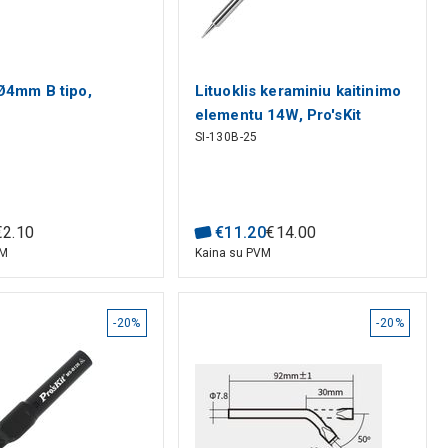
 Ø4mm B tipo,
Lituoklis keraminiu kaitinimo
elementu 14W, Pro'sKit
B
SI-130B-25
€
2
.
10
€
11
.
20
€
14
.
00
VM
Kaina su PVM
-20%
-20%