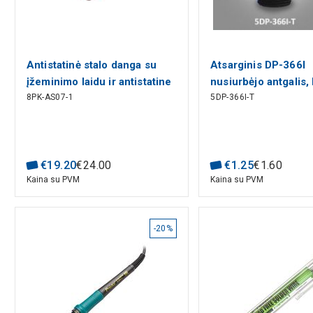
Antistatinė stalo danga su
Atsarginis DP-366I
įžeminimo laidu ir antistatine
nusiurbėjo antgalis, 
8PK-AS07-1
5DP-366I-T
apyranke
€
19
.
20
€
24
.
00
€
1
.
25
€
1
.
60
Kaina su PVM
Kaina su PVM
-20%