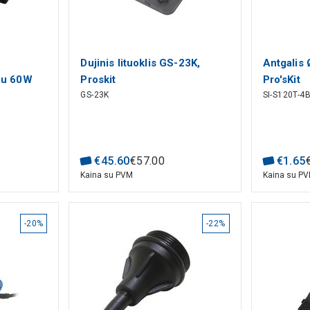
Dujinis lituoklis GS-23K,
Antgalis
mu 60W
Proskit
Pro'sKit
GS-23K
SI-S120T-4
€
45
.
60
€
57
.
00
€
1
.
65
Kaina su PVM
Kaina su P
-20%
-22%