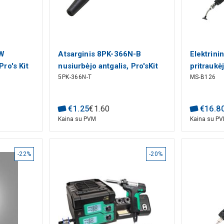
0W
Atsarginis 8PK-366N-B
Elektrini
Pro's Kit
nusiurbėjo antgalis, Pro'sKit
pritrauk
5PK-366N-T
MS-B126
komponen
€
1
.
25
€
1
.
60
€
16
.
8
Kaina su PVM
Kaina su P
-22%
-20%