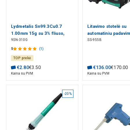
Lydmetalis Sn99.3Cu0.7
Litavimo stotelė su
1.00mm 15g su 3% fliuso,
automatiniu padavi
9SN-310G
SS-955B
Pro'sKit
Proskit
5
(1)
TOP prekė
€
2
.
80
€
3
.
50
€
136
.
00
€
170
.
00
Kaina su PVM
Kaina su PVM
-20%