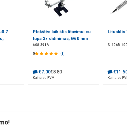
u0.7
Plokštės laikiklis litavimui su
Lituoklis
u,
lupa 3x didinimas, Ø60 mm
608-391A
SI-126B-10
ProsKit
5
(1)
€
7
.
00
€
8
.
80
€
11
.
6
Kaina su PVM
Kaina su P
imo!