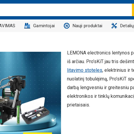
AVIMAS
Gamintojai
Nauji produktai
Detali
LEMONA electronics lentynos p
iš arčiau. Pro’sKiT jau tris deši
litavimo stoteles
, elektrinius ir
nuolatinį tobulėjimą, Pro’sKiT spe
darbą lengvesniu ir greitesniu pa
elektronikos ir tinklų komunikac
prietaisais.