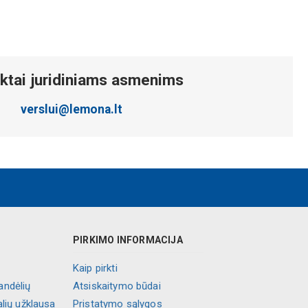
ktai juridiniams asmenims
verslui@lemona.lt
PIRKIMO INFORMACIJA
Kaip pirkti
andėlių
Atsiskaitymo būdai
alių užklausa
Pristatymo sąlygos