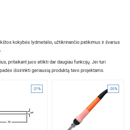
ukštos kokybės lydmetalio, užtikrinančio patikimus ir švarius
.
, pritaikant juos atlikti dar daugiau funkcijų. Jei turi
padės išsirinkti geriausią produktą tavo projektams.
-21%
-20%