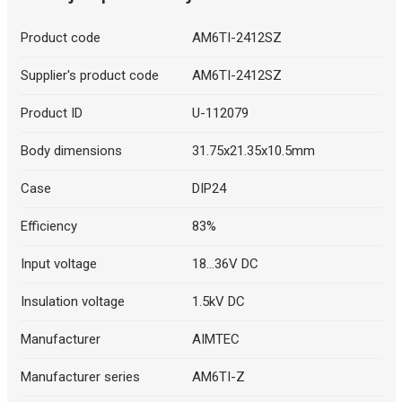
Product code
AM6TI-2412SZ
Supplier's product code
AM6TI-2412SZ
Product ID
U-112079
Body dimensions
31.75x21.35x10.5mm
Case
DIP24
Efficiency
83%
Input voltage
18...36V DC
Insulation voltage
1.5kV DC
Manufacturer
AIMTEC
Manufacturer series
AM6TI-Z