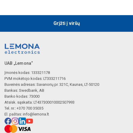
Grįžti į viršų
UAB „Lemona“
Įmonės kodas: 133321178
PVM mokėtojo kodas: LT333211716
Buveinės adresas: Savanorių pr. 321C, Kaunas, LT-50120
Bankas: Swedbank, AB
Banko kodas: 73000
Atsisk. sąskaita: LT437300010002507993
Tel. nr.: +370 700 35035
El. paštas:
info@lemona.lt