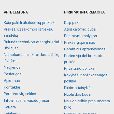
APIE LEMONA
PIRKIMO INFORMACIJA
Kaip palikti atsiliepimą prekei?
Kaip pirkti
Prekės, užsakomos iš tiekėjų
Atsiskaitymo būdai
sandėlių
Pristatymo sąlygos
Buitinės technikos atsarginių dalių
Prekės grąžinimas
užklausa
Garantinis aptarnavimas
Nemokamas elektronikos atliekų
Pretenzija dėl brokuotos
išvežimas
prekės
Naujienos
Privatumo politika
Paslaugos
Kokybės ir aplinkosaugos
Apie mus
politika
Kontaktai
Pirkimo taisyklės
Parduotuvių tinklas
Nuolaidos kodai
Informaciniai vaizdo įrašai
Naujienlaiškio prenumerata
Karjera
DUK
Lojalumas