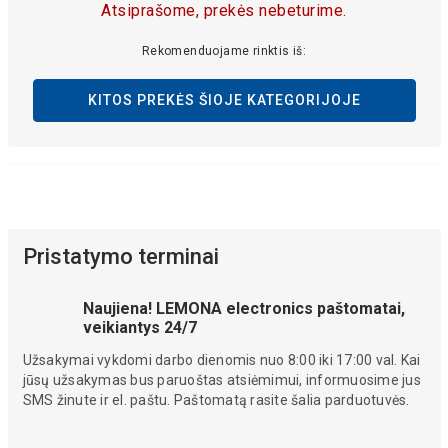
Atsiprašome, prekės nebeturime.
Rekomenduojame rinktis iš:
KITOS PREKĖS ŠIOJE KATEGORIJOJE
Pristatymo terminai
Naujiena! LEMONA electronics paštomatai,
veikiantys 24/7
Užsakymai vykdomi darbo dienomis nuo 8:00 iki 17:00 val. Kai
jūsų užsakymas bus paruoštas atsiėmimui, informuosime jus
SMS žinute ir el. paštu. Paštomatą rasite šalia parduotuvės.