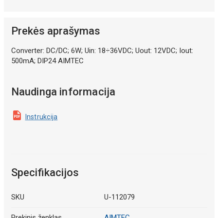
Prekės aprašymas
Converter: DC/DC; 6W; Uin: 18÷36VDC; Uout: 12VDC; Iout:
500mA; DIP24 AIMTEC
Naudinga informacija
Instrukcija
Specifikacijos
SKU
U-112079
Prekinis ženklas
AIMTEC