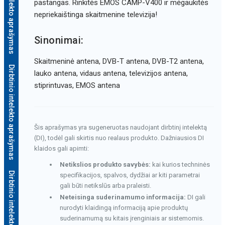
Dirbtinio intelekto aprašymas
pastangas. Rinkitės EMOS CAMP-V400 ir mėgaukitės
nepriekaištinga skaitmenine televizija!
Sinonimai:
Skaitmeninė antena, DVB-T antena, DVB-T2 antena,
Dirbtinio intelekto aprašymas
lauko antena, vidaus antena, televizijos antena,
stiprintuvas, EMOS antena
Šis aprašymas yra sugeneruotas naudojant dirbtinį intelektą
(DI), todėl gali skirtis nuo realaus produkto. Dažniausios DI
klaidos gali apimti:
Netikslios produkto savybės:
kai kurios techninės
Dirbtinio intelekto aprašymas
specifikacijos, spalvos, dydžiai ar kiti parametrai
gali būti netikslūs arba praleisti.
Neteisinga suderinamumo informacija:
DI gali
nurodyti klaidingą informaciją apie produktų
suderinamumą su kitais įrenginiais ar sistemomis.