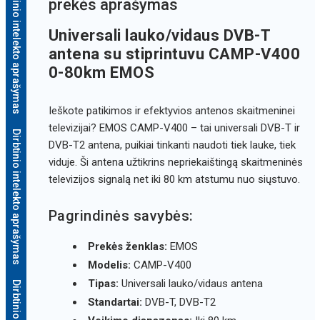
Dirbtinio intelekto aprašymas
prekės aprašymas
Universali lauko/vidaus DVB-T
antena su stiprintuvu CAMP-V400
0-80km EMOS
Ieškote patikimos ir efektyvios antenos skaitmeninei
televizijai? EMOS CAMP-V400 – tai universali DVB-T ir
Dirbtinio intelekto aprašymas
DVB-T2 antena, puikiai tinkanti naudoti tiek lauke, tiek
viduje. Ši antena užtikrins nepriekaištingą skaitmeninės
televizijos signalą net iki 80 km atstumu nuo siųstuvo.
Pagrindinės savybės:
Prekės ženklas:
EMOS
Modelis:
CAMP-V400
Tipas:
Universali lauko/vidaus antena
Standartai:
DVB-T, DVB-T2