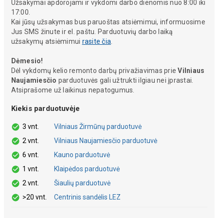
Užsakymai apdorojami ir vykdomi darbo dienomis nuo 8:00 iki
17:00.
Kai jūsų užsakymas bus paruoštas atsiėmimui, informuosime
Jus SMS žinute ir el. paštu. Parduotuvių darbo laiką
užsakymų atsiėmimui
rasite čia
.
Dėmesio!
Dėl vykdomų kelio remonto darbų privažiavimas prie
Vilniaus
Naujamiesčio
parduotuvės gali užtrukti ilgiau nei įprastai.
Atsiprašome už laikinus nepatogumus.
Kiekis parduotuvėje
3 vnt.
Vilniaus Žirmūnų parduotuvė
2 vnt.
Vilniaus Naujamiesčio parduotuvė
6 vnt.
Kauno parduotuvė
1 vnt.
Klaipėdos parduotuvė
2 vnt.
Šiaulių parduotuvė
>20 vnt.
Centrinis sandėlis LEZ