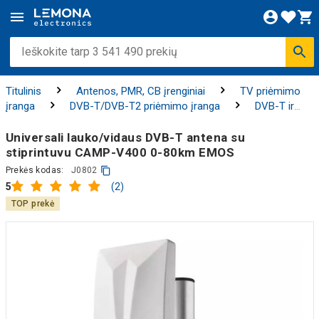
Titulinis
Antenos, PMR, CB įrenginiai
TV priėmimo
įranga
DVB-T/DVB-T2 priėmimo įranga
DVB-T ir
DVB-T2 antenos
Universali lauko/vidaus DVB-T antena su
stiprintuvu CAMP-V400 0-80km EMOS
Prekės kodas:
J0802
(2)
5
TOP prekė