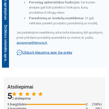
Pernelyg optimistiškos funkcijos:
kai kuriais
atvejais gali būti pateiktos funkcijos, kurių
produktas iš tikrųjų neturi.
Pavadinimų ar modelių neatitikimai:
DI gali
netiksliai pateikti produkto pavadinimą ar modelį.
D
i
r
b
t
i
n
i
o
i
n
t
e
l
e
k
t
o
a
p
r
a
š
y
m
a
s
Jei pastebėjote neatitikimų arba turite klausimų dėl aprašymo,
prieš pirkdami produktą susisiekite su mumis el. paštu:
aprasymai@lemona.lt
.
Užduoti klausimą apie šią prekę
Dirbtinio intelekto aprašymas
Atsiliepimai
5
2 atsiliepimai
5 žvaigždutės
2
(100%)
4 žvaigždutės
0
(0%)