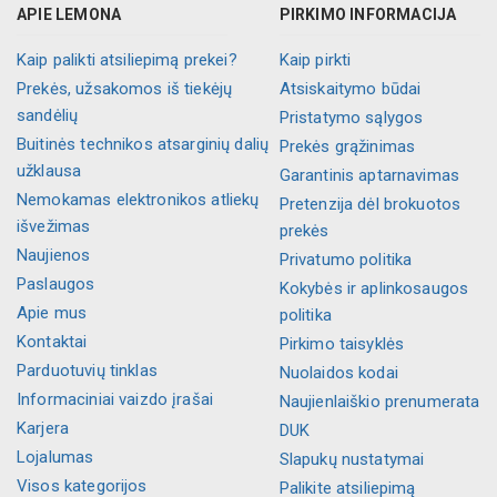
APIE LEMONA
PIRKIMO INFORMACIJA
Kaip palikti atsiliepimą prekei?
Kaip pirkti
Prekės, užsakomos iš tiekėjų
Atsiskaitymo būdai
sandėlių
Pristatymo sąlygos
Buitinės technikos atsarginių dalių
Prekės grąžinimas
užklausa
Garantinis aptarnavimas
Nemokamas elektronikos atliekų
Pretenzija dėl brokuotos
išvežimas
prekės
Naujienos
Privatumo politika
Paslaugos
Kokybės ir aplinkosaugos
Apie mus
politika
Kontaktai
Pirkimo taisyklės
Parduotuvių tinklas
Nuolaidos kodai
Informaciniai vaizdo įrašai
Naujienlaiškio prenumerata
Karjera
DUK
Lojalumas
Slapukų nustatymai
Visos kategorijos
Palikite atsiliepimą