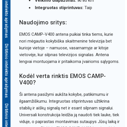
Dirbtinio intelekto aprašymas
Veikimo diapazonas:
Iki 80 km
Integruotas stiprintuvas:
Taip
Naudojimo sritys:
EMOS CAMP-V400 antena puikiai tinka tiems, kurie
nori mėgautis kokybiška skaitmenine televizija bet
Dirbtinio intelekto aprašymas
kurioje vietoje – namuose, vasarnamyje ar kitoje
vietovėje, kur silpnas televizijos signalas. Antena
lengvai montuojama ir pritaikoma įvairioms sąlygoms.
Kodėl verta rinktis EMOS CAMP-
V400?
Ši antena pasižymi aukšta kokybe, patikimumu ir
ilgaamžiškumu. Integruotas stiprintuvas užtikrina
stabilų ir aiškų signalą net ir esant silpnam signalui.
Universali konstrukcija leidžia ją naudoti tiek lauke, tiek
viduje, o paprastas montavimas sutaupys Jūsų laiką ir