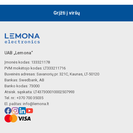
Grįžti į viršų
UAB „Lemona“
Įmonės kodas: 133321178
PVM mokėtojo kodas: LT333211716
Buveinės adresas: Savanorių pr. 321C, Kaunas, LT-50120
Bankas: Swedbank, AB
Banko kodas: 73000
Atsisk. sąskaita: LT437300010002507993
Tel. nr.: +370 700 35035
El. paštas:
info@lemona.lt