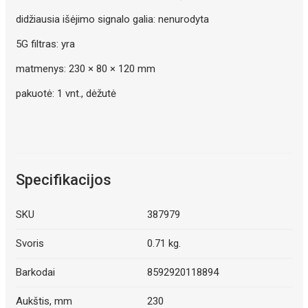
didžiausia išėjimo signalo galia: nenurodyta
5G filtras: yra
matmenys: 230 × 80 × 120 mm
pakuotė: 1 vnt., dėžutė
Specifikacijos
SKU
387979
Svoris
0.71 kg.
Barkodai
8592920118894
Aukštis, mm
230