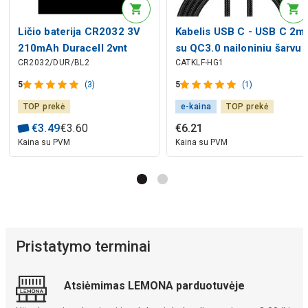
Ličio baterija CR2032 3V
Kabelis USB C - USB C 2m
210mAh Duracell 2vnt
su QC3.0 nailoniniu šarvu
CR2032/DUR/BL2
CATKLF-HG1
pakuotėje
Cafule pilkas/juodas
BASEUS
5
(3)
5
(1)
TOP prekė
e-kaina
TOP prekė
€
3
.
49
€
3
.
60
€
6
.
21
Kaina su PVM
Kaina su PVM
Pristatymo terminai
Atsiėmimas LEMONA parduotuvėje