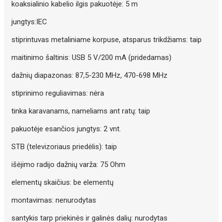
koaksialinio kabelio ilgis pakuotėje: 5 m
jungtys:IEC
stiprintuvas metaliniame korpuse, atsparus trikdžiams: taip
maitinimo šaltinis: USB 5 V/200 mA (pridedamas)
dažnių diapazonas: 87,5-230 MHz, 470-698 MHz
stiprinimo reguliavimas: nėra
tinka karavanams, nameliams ant ratų: taip
pakuotėje esančios jungtys: 2 vnt.
STB (televizoriaus priedėlis): taip
išėjimo radijo dažnių varža: 75 Ohm
elementų skaičius: be elementų
montavimas: nenurodytas
santykis tarp priekinės ir galinės dalių: nurodytas