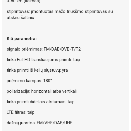
0-80 km (kaimas)
stiprintuvas: įmontuotas mažo triukšmo stiprintuvas su
atskiru šaltiniu
Kiti parametrai
signalo priėmimas: FM/DAB/DVB-T/T2
tinka Full HD transliacijoms priimti: taip
tinka priimti iš kelių siųstuvų: yra
priėmimo kampas: 180°
poliarizacija: horizontali arba vertikali
tinka priimti dideliais atstumais: taip
LTE filtras: taip
dažnių juostos: FM/VHF/DAB/UHF