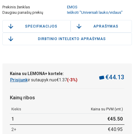
Prekinis ženklas
EMOS
Daugiau panašių prekių
Ieškoti "Universali lauko/vidaus"
SPECIFIKACIJOS
APRAŠYMAS
DIRBTINIO INTELEKTO APRAŠYMAS
Kaina su LEMONA+ kortele:
€
44
.
13
Prisijunk
ir sutaupyk nuo
€
1
.
37
(-3%)
Kainų ribos
Kiekis
Kaina su PVM (vnt.)
1
€
45
.
50
€
40
.
95
2+