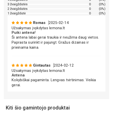
3 žvaigždutės
0
(0%)
2 žvaigždutės
0
(0%)
1 žvaigždutė
0
(0%)
Dirbtinio intelekto aprašymas
Romas
2025-02-14
Užsakymas įvykdytas lemona.lt
Puiki antena!
Ši antena labai gerai traukia ir neužima daug vietos.
Paprasta surinkt ir pajungt. Gražus dizainas ir
prieinama kaina.
Gintautas
2024-02-12
Užsakymas įvykdytas lemona.lt
Antena
Kokybiškai pagaminta. Lengvas tvirtinimas. Veikia
gerai.
Kiti šio gamintojo produktai