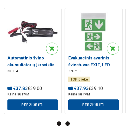
Automatinis švino
Evakuacinis avarinis
akumuliatorių įkroviklis
šviestuvas EXIT, LED
N1014
ZN1210
6/12V 1.2-120Ah 4A 7-
230V AC 3W 30lm 3val.,
ių pakopų, EMOS
su baterija, EMOS
TOP prekė
€
37
.
83
€
39
.
00
€
37
.
93
€
39
.
10
Kaina su PVM
Kaina su PVM
PERŽIŪRĖTI
PERŽIŪRĖTI