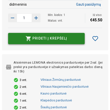
didmeninis
Gauti pasiūlymą
Min. kiekis: 1
Iš viso:
€
45
.
50
Matas: vnt.
PRIDĖTI Į KREPŠELĮ
Atsiėmimas LEMONA electronics parduotuvėje per 2val. (jei
prekė yra parduotuvėje ir užsakymas pateiktas darbo dieną
iki 15h)
Vilniaus Žirmūnų parduotuvė
3 vnt.
Vilniaus Naujamiesčio parduotuvė
2 vnt.
Kauno parduotuvė
6 vnt.
Klaipėdos parduotuvė
1 vnt.
Šiaulių parduotuvė
2 vnt.