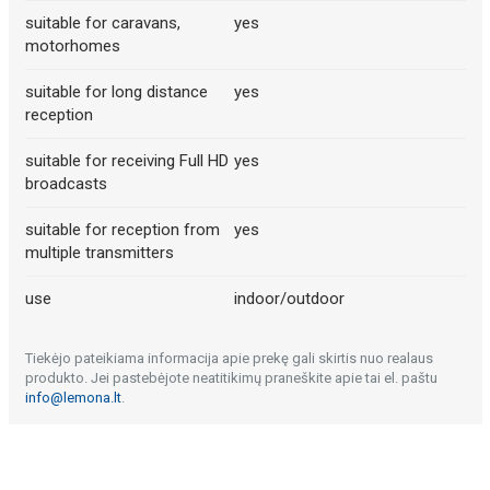
suitable for caravans,
yes
motorhomes
suitable for long distance
yes
reception
suitable for receiving Full HD
yes
broadcasts
suitable for reception from
yes
multiple transmitters
use
indoor/outdoor
Tiekėjo pateikiama informacija apie prekę gali skirtis nuo realaus
produkto. Jei pastebėjote neatitikimų praneškite apie tai el. paštu
info@lemona.lt
.