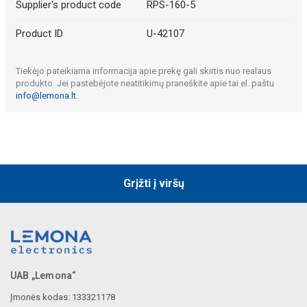
Supplier's product code
RPS-160-5
Product ID
U-42107
Tiekėjo pateikiama informacija apie prekę gali skirtis nuo realaus
produkto. Jei pastebėjote neatitikimų praneškite apie tai el. paštu
info@lemona.lt
.
Grįžti į viršų
UAB „Lemona“
Įmonės kodas: 133321178