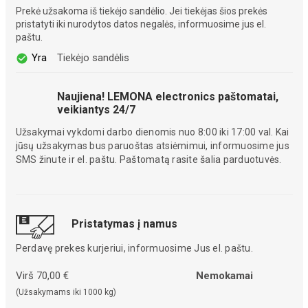
Prekė užsakoma iš tiekėjo sandėlio. Jei tiekėjas šios prekės
pristatyti iki nurodytos datos negalės, informuosime jus el.
paštu.
Yra
Tiekėjo sandėlis
Naujiena! LEMONA electronics paštomatai,
veikiantys 24/7
Užsakymai vykdomi darbo dienomis nuo 8:00 iki 17:00 val. Kai
jūsų užsakymas bus paruoštas atsiėmimui, informuosime jus
SMS žinute ir el. paštu. Paštomatą rasite šalia parduotuvės.
Pristatymas į namus
Perdavę prekes kurjeriui, informuosime Jus el. paštu.
Virš 70,00 €
Nemokamai
(Užsakymams iki 1000 kg)