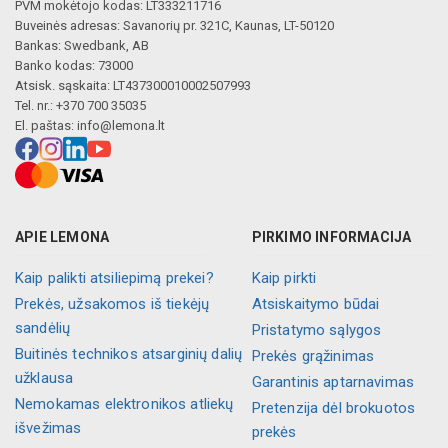
PVM mokėtojo kodas: LT333211716
Buveinės adresas: Savanorių pr. 321C, Kaunas, LT-50120
Bankas: Swedbank, AB
Banko kodas: 73000
Atsisk. sąskaita: LT437300010002507993
Tel. nr.: +370 700 35035
El. paštas:
info@lemona.lt
APIE LEMONA
PIRKIMO INFORMACIJA
Kaip palikti atsiliepimą prekei?
Kaip pirkti
Prekės, užsakomos iš tiekėjų
Atsiskaitymo būdai
sandėlių
Pristatymo sąlygos
Buitinės technikos atsarginių dalių
Prekės grąžinimas
užklausa
Garantinis aptarnavimas
Nemokamas elektronikos atliekų
Pretenzija dėl brokuotos
išvežimas
prekės