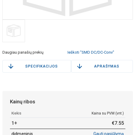
Daugiau panašių prekių
Ieškoti "SMD DC/DC-Conv"
SPECIFIKACIJOS
APRAŠYMAS
Kainų ribos
Kiekis
Kaina su PVM (vnt.)
1+
€
7
.
55
didmeninis
Gauti pasiūlymą