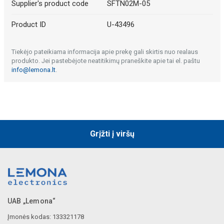
Supplier's product code
SFTN02M-05
Product ID
U-43496
Tiekėjo pateikiama informacija apie prekę gali skirtis nuo realaus
produkto. Jei pastebėjote neatitikimų praneškite apie tai el. paštu
info@lemona.lt
.
Grįžti į viršų
UAB „Lemona“
Įmonės kodas: 133321178