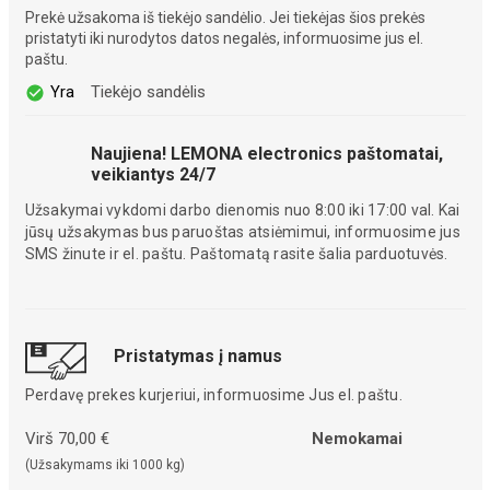
Prekė užsakoma iš tiekėjo sandėlio. Jei tiekėjas šios prekės
pristatyti iki nurodytos datos negalės, informuosime jus el.
paštu.
Yra
Tiekėjo sandėlis
Naujiena! LEMONA electronics paštomatai,
veikiantys 24/7
Užsakymai vykdomi darbo dienomis nuo 8:00 iki 17:00 val. Kai
jūsų užsakymas bus paruoštas atsiėmimui, informuosime jus
SMS žinute ir el. paštu. Paštomatą rasite šalia parduotuvės.
Pristatymas į namus
Perdavę prekes kurjeriui, informuosime Jus el. paštu.
Virš 70,00 €
Nemokamai
(Užsakymams iki 1000 kg)