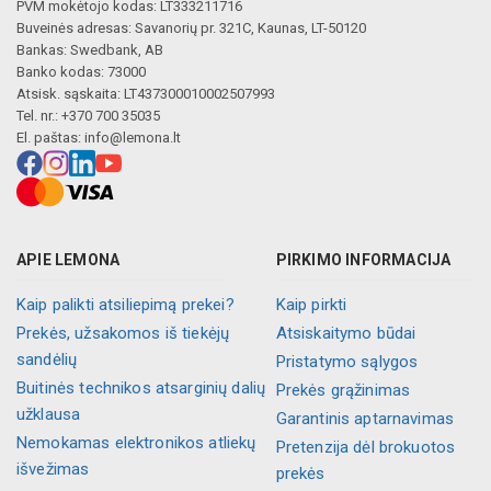
PVM mokėtojo kodas: LT333211716
Buveinės adresas: Savanorių pr. 321C, Kaunas, LT-50120
Bankas: Swedbank, AB
Banko kodas: 73000
Atsisk. sąskaita: LT437300010002507993
Tel. nr.: +370 700 35035
El. paštas:
info@lemona.lt
APIE LEMONA
PIRKIMO INFORMACIJA
Kaip palikti atsiliepimą prekei?
Kaip pirkti
Prekės, užsakomos iš tiekėjų
Atsiskaitymo būdai
sandėlių
Pristatymo sąlygos
Buitinės technikos atsarginių dalių
Prekės grąžinimas
užklausa
Garantinis aptarnavimas
Nemokamas elektronikos atliekų
Pretenzija dėl brokuotos
išvežimas
prekės