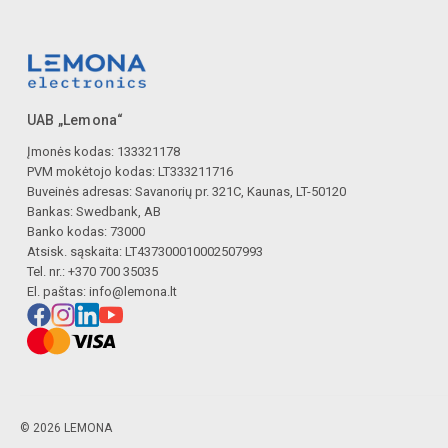
UAB „Lemona“
Įmonės kodas: 133321178
PVM mokėtojo kodas: LT333211716
Buveinės adresas: Savanorių pr. 321C, Kaunas, LT-50120
Bankas: Swedbank, AB
Banko kodas: 73000
Atsisk. sąskaita: LT437300010002507993
Tel. nr.: +370 700 35035
El. paštas:
info@lemona.lt
© 2026 LEMONA