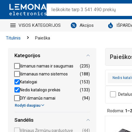
VISOS KATEGORIJOS
Akcijos
IŠPARD
Titulinis
Paieška
Kategorijos
Paieškos
Išmanus namas ir saugumas
(235)
Išmanaus namo sistemos
(188)
Nedis katal
Katalogai
(153)
Nedis katalogo prekės
(133)
Detalu
DIY išmanūs namai
(94)
Rodyti daugiau
Rodoma:
1–
Sandėlis
Vilniaus Žirmūnų parduotuvė
(44)