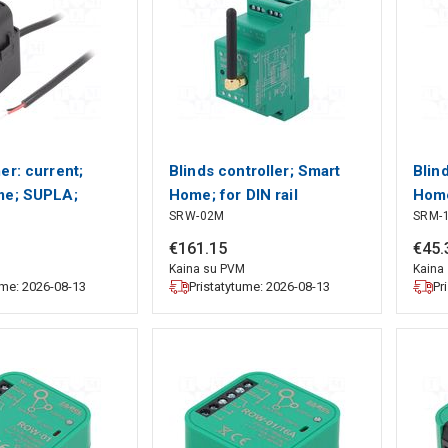
er: current;
Blinds controller; Smart
Blin
me; SUPLA;
Home; for DIN rail
Home
SRW-02M
SRM-
 ZAMEL
mounting; 230VAC ZAMEL
moun
€
161
.
15
€
45
.
M
Kaina su PVM
Kaina
ume: 2026-08-13
Pristatytume: 2026-08-13
Pr