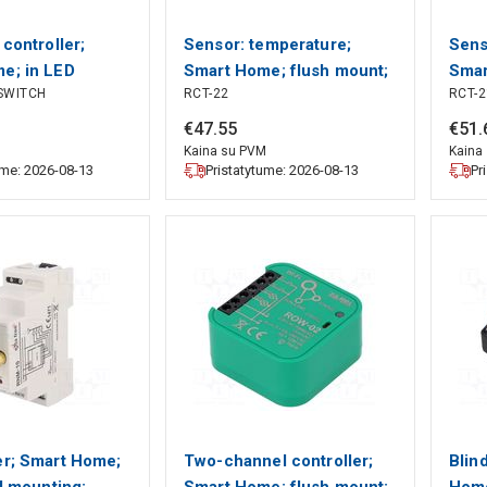
 controller;
Sensor: temperature;
Sens
e; in LED
Smart Home; flush mount;
Smar
SWITCH
RCT-22
RCT-2
12÷24VDC
3.2VDC; IP20; 300m
12VD
ZAMEL
ZAM
€
47
.
55
€
51
.
M
Kaina su PVM
Kaina
ume: 2026-08-13
Pristatytume: 2026-08-13
Pr
er; Smart Home;
Two-channel controller;
Blin
il mounting;
Smart Home; flush mount;
Home