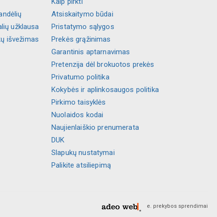
Kaip pirkti
andėlių
Atsiskaitymo būdai
alių užklausa
Pristatymo sąlygos
kų išvežimas
Prekės grąžinimas
Garantinis aptarnavimas
Pretenzija dėl brokuotos prekės
Privatumo politika
Kokybės ir aplinkosaugos politika
Pirkimo taisyklės
Nuolaidos kodai
Naujienlaiškio prenumerata
DUK
Slapukų nustatymai
Palikite atsiliepimą
e. prekybos sprendimai