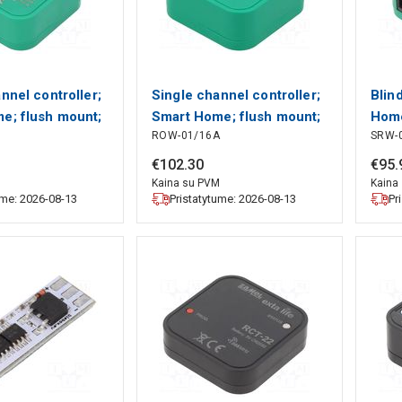
nnel controller;
Single channel controller;
Blin
e; flush mount;
Smart Home; flush mount;
Home
ROW-01/16A
SRW-
IP20 ZAMEL
230VAC; IP20 ZAMEL
230V
ZAM
€
102
.
30
€
95
.
M
Kaina su PVM
Kaina
ume: 2026-08-13
Pristatytume: 2026-08-13
Pr