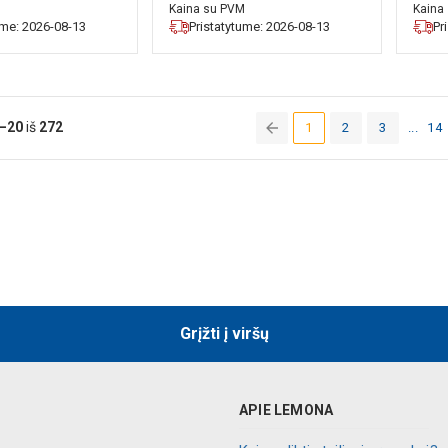
M
Kaina su PVM
Kaina
ume: 2026-08-13
Pristatytume: 2026-08-13
Pr
–20
iš
272
1
2
3
...
14
(current)
Grįžti į viršų
APIE LEMONA