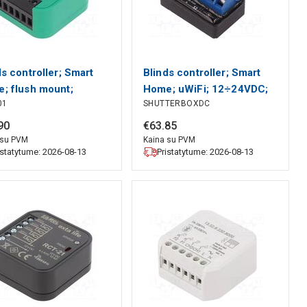
ds controller; Smart
Blinds controller; Smart
; flush mount;
Home; uWiFi; 12÷24VDC;
01
SHUTTERBOXDC
AC; IP20; SUPLA
2.4GHz; wireless BLEBOX
EL
90
€
63
.
85
 su PVM
Kaina su PVM
istatytume: 2026-08-13
Pristatytume: 2026-08-13