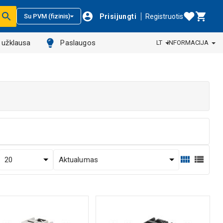
Prisijungti
Registruotis
Su PVM (fizinis)
ų užklausa
Paslaugos
LT
INFORMACIJA