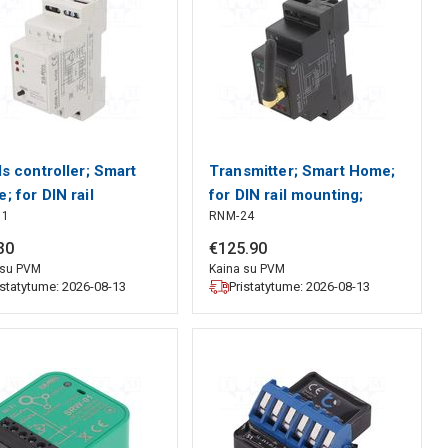
ds controller; Smart
Transmitter; Smart Home;
; for DIN rail
for DIN rail mounting;
11
RNM-24
ting; 230VAC ZAMEL
230VAC; IP20 ZAMEL
30
€
125
.
90
 su PVM
Kaina su PVM
istatytume: 2026-08-13
Pristatytume: 2026-08-13