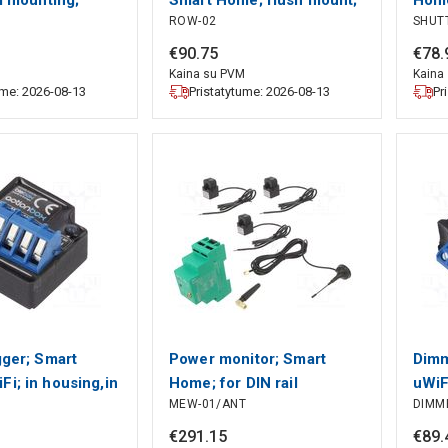
ROW-02
SHUT
IP20 ZAMEL
230VAC; IP20 ZAMEL
IP20
€
90
.
75
€
78
.
M
Kaina su PVM
Kaina
ume: 2026-08-13
Pristatytume: 2026-08-13
Pr
gger; Smart
Power monitor; Smart
Dimm
i; in housing,in
Home; for DIN rail
uWiF
MEW-01/ANT
DIMM
 box BLEBOX
mounting; IP20; SUPLA
moun
ZAMEL
BLE
€
291
.
15
€
89
.