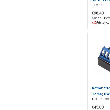
RNM-10
230VAC; 
€
98
.
40
Kaina su PV
Pristatyt
Action tri
Home; uWiF
ACTIONBOX
mounting
€
45
.
00