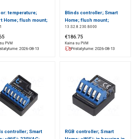
or: temperature;
Blinds controller; Smart
t Home; flush mount;
Home; flush mount;
1
13.S2.8.230.B000
C; IP20; 300m
230VAC; IP20; YESLY
EL
FINDER
65
€
186
.
75
 su PVM
Kaina su PVM
istatytume: 2026-08-13
Pristatytume: 2026-08-13
ds controller; Smart
RGB controller; Smart
; uWiFi; 230VAC;
Home; uWiFi; in housing,in