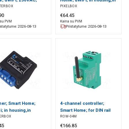
TERBOX
PIXELBOX
; 2.4GHz; 1W BLEBOX
mounting box BLEBOX
90
€
64
.
45
 su PVM
Kaina su PVM
istatytume: 2026-08-13
Pristatytume: 2026-08-13
er; Smart Home;
4-channel controller;
i; in housing,in
Smart Home; for DIN rail
ERBOX
ROW-04M
ting box; 230VAC
mounting; 230VAC ZAMEL
BOX
45
€
166
.
85