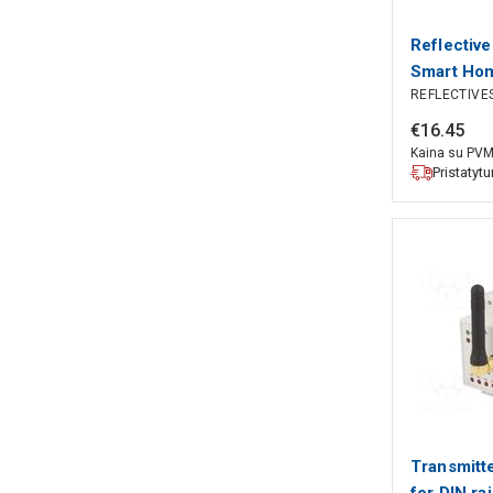
Reflective
Smart Hom
REFLECTIVE
profile; 
BLEBOX
€
16
.
45
Kaina su PV
Pristatyt
Transmitt
for DIN ra