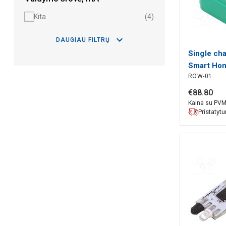
Kita
(4)
DAUGIAU FILTRŲ
Single cha
Smart Hom
ROW-01
230VAC; 
€
88
.
80
Kaina su PV
Pristatyt