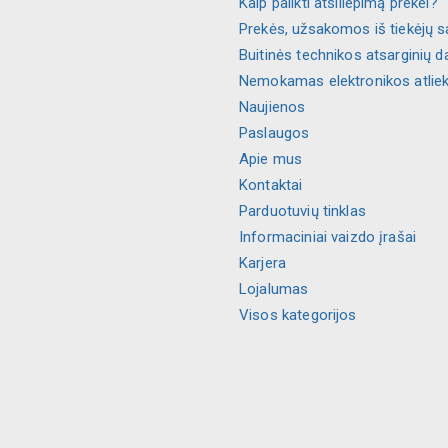
Kaip palikti atsiliepimą prekei?
Prekės, užsakomos iš tiekėjų s
Buitinės technikos atsarginių d
Nemokamas elektronikos atlie
Naujienos
Paslaugos
Apie mus
Kontaktai
Parduotuvių tinklas
Informaciniai vaizdo įrašai
Karjera
Lojalumas
Visos kategorijos