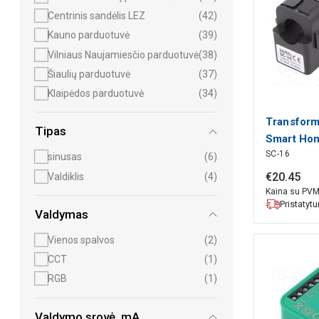
Centrinis sandėlis LEZ
(42)
Kauno parduotuvė
(39)
Vilniaus Naujamiesčio parduotuvė
(38)
Šiaulių parduotuvė
(37)
Klaipėdos parduotuvė
(34)
Transform
Tipas
Smart Ho
SC-16
-15÷60°C
sinusas
(6)
€
20
.
45
Valdiklis
(4)
Kaina su PV
Pristatyt
Valdymas
Vienos spalvos
(2)
CCT
(1)
RGB
(1)
Valdymo srovė, mA