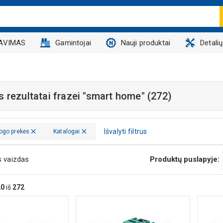
AVIMAS
Gamintojai
Nauji produktai
Detali
 rezultatai frazei
"smart home"
(272)
Išvalyti filtrus
ogo prekės
Katalogai
s vaizdas
Produktų puslapyje:
20
iš
272