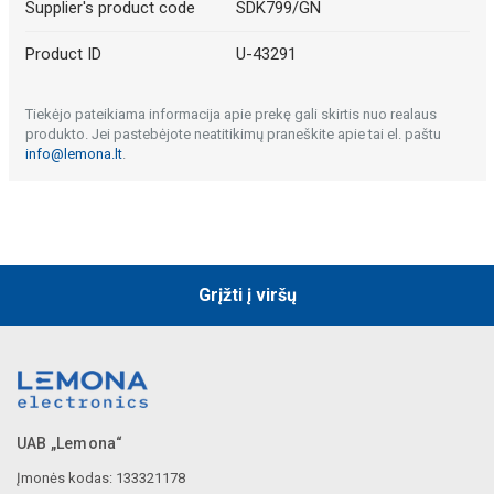
Supplier's product code
SDK799/GN
Product ID
U-43291
Tiekėjo pateikiama informacija apie prekę gali skirtis nuo realaus
produkto. Jei pastebėjote neatitikimų praneškite apie tai el. paštu
info@lemona.lt
.
Grįžti į viršų
UAB „Lemona“
Įmonės kodas: 133321178