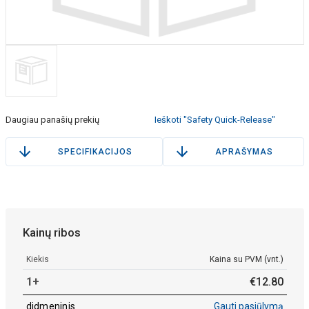
Daugiau panašių prekių
Ieškoti "Safety Quick-Release"
SPECIFIKACIJOS
APRAŠYMAS
Kainų ribos
Kiekis
Kaina su PVM (vnt.)
1+
€
12
.
80
didmeninis
Gauti pasiūlymą