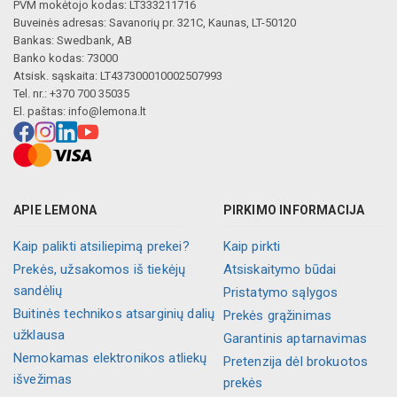
PVM mokėtojo kodas: LT333211716
Buveinės adresas: Savanorių pr. 321C, Kaunas, LT-50120
Bankas: Swedbank, AB
Banko kodas: 73000
Atsisk. sąskaita: LT437300010002507993
Tel. nr.: +370 700 35035
El. paštas:
info@lemona.lt
APIE LEMONA
PIRKIMO INFORMACIJA
Kaip palikti atsiliepimą prekei?
Kaip pirkti
Prekės, užsakomos iš tiekėjų
Atsiskaitymo būdai
sandėlių
Pristatymo sąlygos
Buitinės technikos atsarginių dalių
Prekės grąžinimas
užklausa
Garantinis aptarnavimas
Nemokamas elektronikos atliekų
Pretenzija dėl brokuotos
išvežimas
prekės