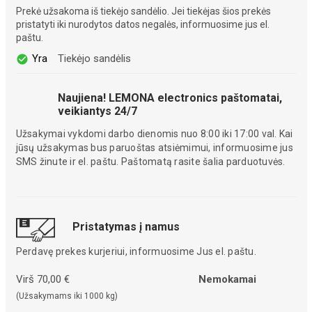
Prekė užsakoma iš tiekėjo sandėlio. Jei tiekėjas šios prekės
pristatyti iki nurodytos datos negalės, informuosime jus el.
paštu.
Yra
Tiekėjo sandėlis
Naujiena! LEMONA electronics paštomatai,
veikiantys 24/7
Užsakymai vykdomi darbo dienomis nuo 8:00 iki 17:00 val. Kai
jūsų užsakymas bus paruoštas atsiėmimui, informuosime jus
SMS žinute ir el. paštu. Paštomatą rasite šalia parduotuvės.
Pristatymas į namus
Perdavę prekes kurjeriui, informuosime Jus el. paštu.
Virš 70,00 €
Nemokamai
(Užsakymams iki 1000 kg)