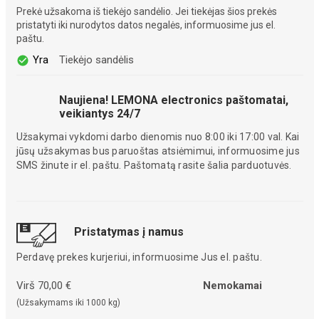
Prekė užsakoma iš tiekėjo sandėlio. Jei tiekėjas šios prekės
pristatyti iki nurodytos datos negalės, informuosime jus el.
paštu.
Yra
Tiekėjo sandėlis
Naujiena! LEMONA electronics paštomatai,
veikiantys 24/7
Užsakymai vykdomi darbo dienomis nuo 8:00 iki 17:00 val. Kai
jūsų užsakymas bus paruoštas atsiėmimui, informuosime jus
SMS žinute ir el. paštu. Paštomatą rasite šalia parduotuvės.
Pristatymas į namus
Perdavę prekes kurjeriui, informuosime Jus el. paštu.
Virš 70,00 €
Nemokamai
(Užsakymams iki 1000 kg)