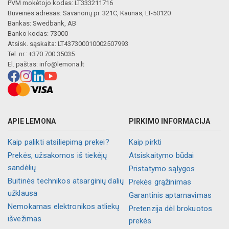
PVM mokėtojo kodas: LT333211716
Buveinės adresas: Savanorių pr. 321C, Kaunas, LT-50120
Bankas: Swedbank, AB
Banko kodas: 73000
Atsisk. sąskaita: LT437300010002507993
Tel. nr.: +370 700 35035
El. paštas:
info@lemona.lt
APIE LEMONA
PIRKIMO INFORMACIJA
Kaip palikti atsiliepimą prekei?
Kaip pirkti
Prekės, užsakomos iš tiekėjų
Atsiskaitymo būdai
sandėlių
Pristatymo sąlygos
Buitinės technikos atsarginių dalių
Prekės grąžinimas
užklausa
Garantinis aptarnavimas
Nemokamas elektronikos atliekų
Pretenzija dėl brokuotos
išvežimas
prekės