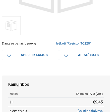
Daugiau panašių prekių
Ieškoti "Resistor TO220"
SPECIFIKACIJOS
APRAŠYMAS
Kainų ribos
Kiekis
Kaina su PVM (vnt.)
1+
€
9
.
45
didmeninis
Gauti pasiūlymą