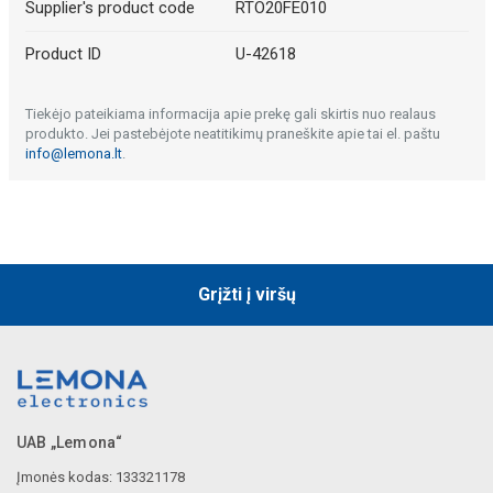
Supplier's product code
RTO20FE010
Product ID
U-42618
Tiekėjo pateikiama informacija apie prekę gali skirtis nuo realaus
produkto. Jei pastebėjote neatitikimų praneškite apie tai el. paštu
info@lemona.lt
.
Grįžti į viršų
UAB „Lemona“
Įmonės kodas: 133321178