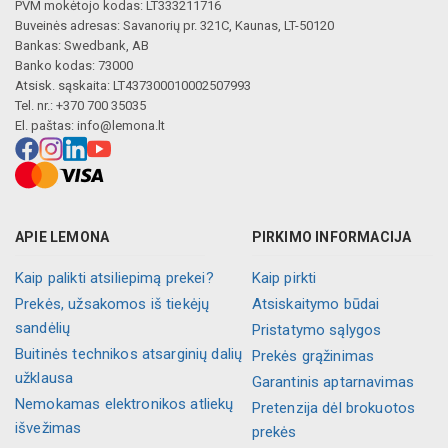
PVM mokėtojo kodas: LT333211716
Buveinės adresas: Savanorių pr. 321C, Kaunas, LT-50120
Bankas: Swedbank, AB
Banko kodas: 73000
Atsisk. sąskaita: LT437300010002507993
Tel. nr.: +370 700 35035
El. paštas:
info@lemona.lt
APIE LEMONA
PIRKIMO INFORMACIJA
Kaip palikti atsiliepimą prekei?
Kaip pirkti
Prekės, užsakomos iš tiekėjų
Atsiskaitymo būdai
sandėlių
Pristatymo sąlygos
Buitinės technikos atsarginių dalių
Prekės grąžinimas
užklausa
Garantinis aptarnavimas
Nemokamas elektronikos atliekų
Pretenzija dėl brokuotos
išvežimas
prekės