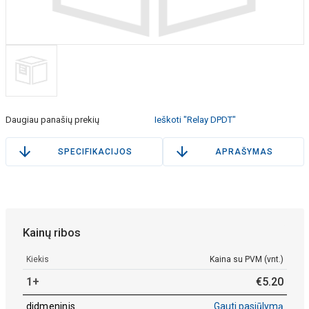
Daugiau panašių prekių
Ieškoti "Relay DPDT"
SPECIFIKACIJOS
APRAŠYMAS
Kainų ribos
Kiekis
Kaina su PVM (vnt.)
1+
€
5
.
20
didmeninis
Gauti pasiūlymą