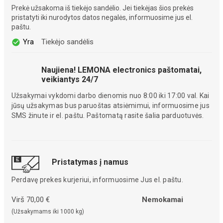
Prekė užsakoma iš tiekėjo sandėlio. Jei tiekėjas šios prekės
pristatyti iki nurodytos datos negalės, informuosime jus el.
paštu.
Yra
Tiekėjo sandėlis
Naujiena! LEMONA electronics paštomatai,
veikiantys 24/7
Užsakymai vykdomi darbo dienomis nuo 8:00 iki 17:00 val. Kai
jūsų užsakymas bus paruoštas atsiėmimui, informuosime jus
SMS žinute ir el. paštu. Paštomatą rasite šalia parduotuvės.
Pristatymas į namus
Perdavę prekes kurjeriui, informuosime Jus el. paštu.
Virš 70,00 €
Nemokamai
(Užsakymams iki 1000 kg)