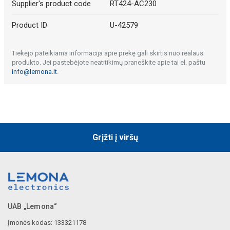
Supplier's product code
RT424-AC230
Product ID
U-42579
Tiekėjo pateikiama informacija apie prekę gali skirtis nuo realaus
produkto. Jei pastebėjote neatitikimų praneškite apie tai el. paštu
info@lemona.lt
.
Grįžti į viršų
UAB „Lemona“
Įmonės kodas: 133321178