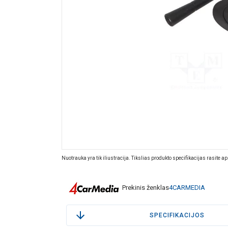
Nuotrauka yra tik iliustracija. Tikslias produkto specifikacijas rasite a
Prekinis ženklas
4CARMEDIA
SPECIFIKACIJOS