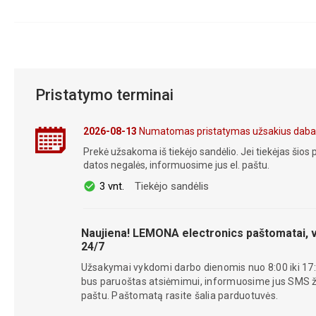
Pristatymo terminai
2026-08-13
Numatomas pristatymas užsakius daba
Prekė užsakoma iš tiekėjo sandėlio. Jei tiekėjas šios p
datos negalės, informuosime jus el. paštu.
3 vnt.
Tiekėjo sandėlis
Naujiena! LEMONA electronics paštomatai, v
24/7
Užsakymai vykdomi darbo dienomis nuo 8:00 iki 17:
bus paruoštas atsiėmimui, informuosime jus SMS žin
paštu. Paštomatą rasite šalia parduotuvės.