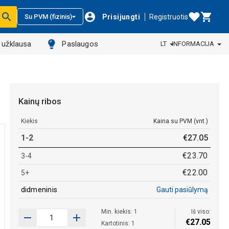
Prisijungti
Registruotis
Su PVM (fizinis)
ų užklausa
Paslaugos
LT
INFORMACIJA
Kainų ribos
Kiekis
Kaina su PVM (vnt.)
1-2
€
27
.
05
€
23
.
70
3-4
€
22
.
00
5+
didmeninis
Gauti pasiūlymą
Min. kiekis: 1
Iš viso:
€
27
.
05
Kartotinis: 1