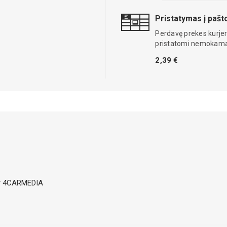
Pristatymas į paš
Perdavę prekes kurjer
pristatomi nemokama
2,39 €
ier 4CARMEDIA