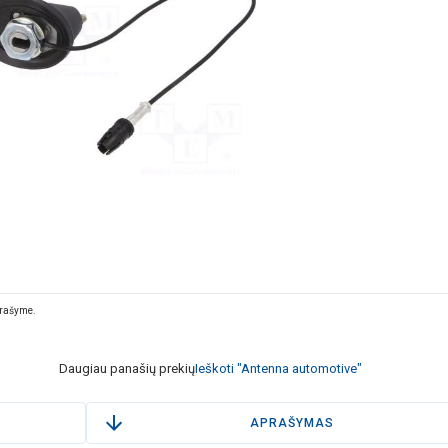
prašyme.
Daugiau panašių prekių
Ieškoti "Antenna automotive"
APRAŠYMAS