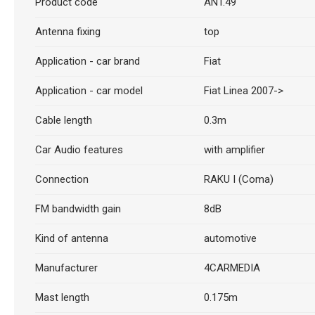
Product code
ANT.49
Antenna fixing
top
Application - car brand
Fiat
Application - car model
Fiat Linea 2007->
Cable length
0.3m
Car Audio features
with amplifier
Connection
RAKU I (Coma)
FM bandwidth gain
8dB
Kind of antenna
automotive
Manufacturer
4CARMEDIA
Mast length
0.175m