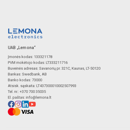
UAB „Lemona“
Įmonės kodas: 133321178
PVM mokėtojo kodas: LT333211716
Buveinės adresas: Savanorių pr. 321C, Kaunas, LT-50120
Bankas: Swedbank, AB
Banko kodas: 73000
Atsisk. sąskaita: LT437300010002507993
Tel. nr.: +370 700 35035
El. paštas:
info@lemona.lt