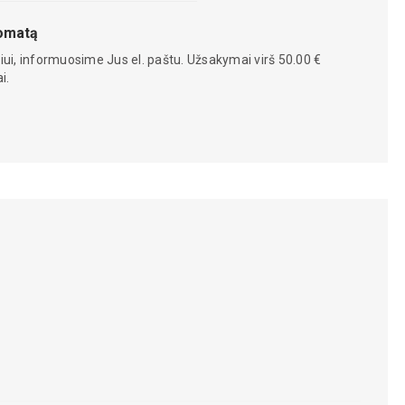
tomatą
iui, informuosime Jus el. paštu. Užsakymai virš 50.00 €
i.