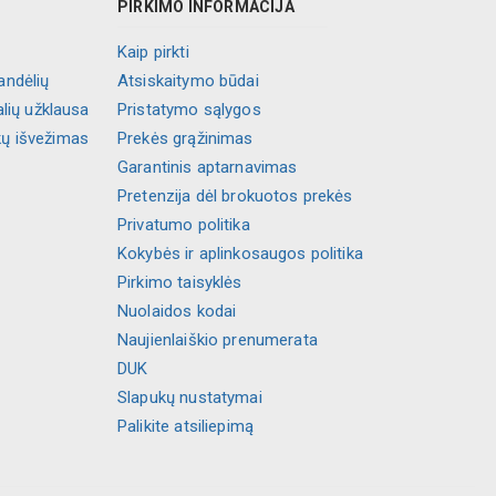
PIRKIMO INFORMACIJA
Kaip pirkti
andėlių
Atsiskaitymo būdai
alių užklausa
Pristatymo sąlygos
kų išvežimas
Prekės grąžinimas
Garantinis aptarnavimas
Pretenzija dėl brokuotos prekės
Privatumo politika
Kokybės ir aplinkosaugos politika
Pirkimo taisyklės
Nuolaidos kodai
Naujienlaiškio prenumerata
DUK
Slapukų nustatymai
Palikite atsiliepimą