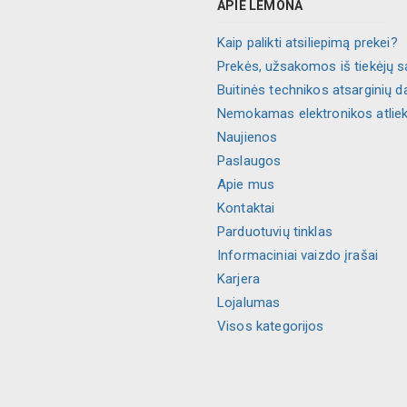
APIE LEMONA
Kaip palikti atsiliepimą prekei?
Prekės, užsakomos iš tiekėjų s
Buitinės technikos atsarginių d
Nemokamas elektronikos atlie
Naujienos
Paslaugos
Apie mus
Kontaktai
Parduotuvių tinklas
Informaciniai vaizdo įrašai
Karjera
Lojalumas
Visos kategorijos