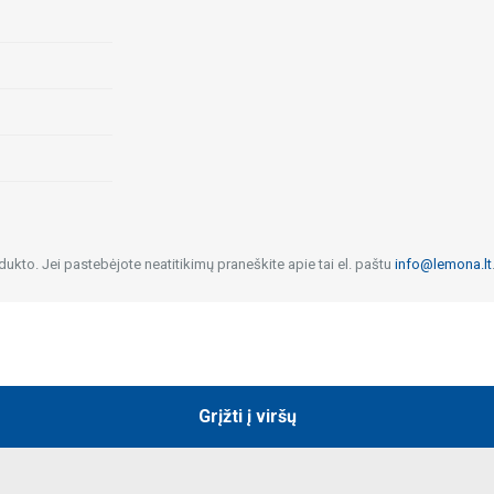
dukto. Jei pastebėjote neatitikimų praneškite apie tai el. paštu
info@lemona.lt
Grįžti į viršų