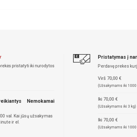
Pristatymas į n
r
rekės pristatyti iki nurodytos
Perdavę prekes kurj
Virš 70,00 €
(Užsakymams iki 1000
Iki 70,00 €
eikiantys
Nemokamai
(Užsakymams iki 3 kg)
00 val. Kai jūsų užsakymas
Iki 70,00 €
ute ir el.
(Užsakymams iki 1000