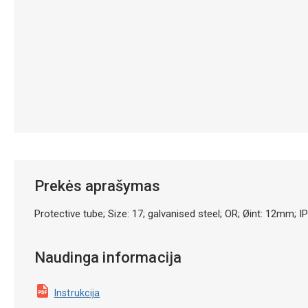
Prekės aprašymas
Protective tube; Size: 17; galvanised steel; OR; Øint: 12m
Naudinga informacija
Instrukcija