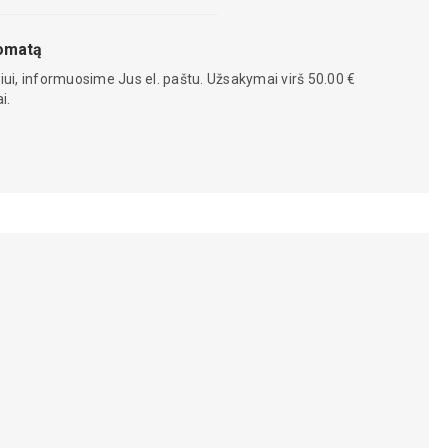
tomatą
iui, informuosime Jus el. paštu. Užsakymai virš 50.00 €
i.