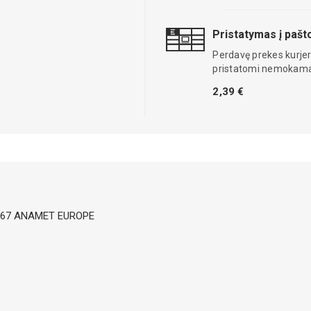
Pristatymas į paš
Perdavę prekes kurjer
pristatomi nemokama
2,39 €
m; IP67 ANAMET EUROPE