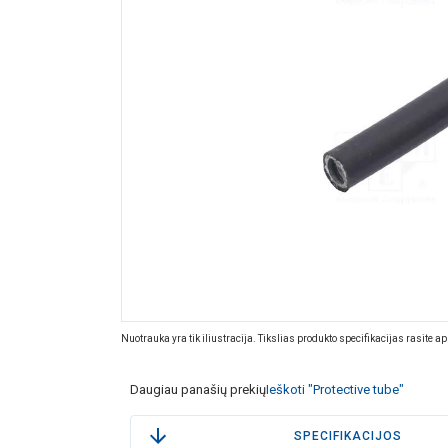
Nuotrauka yra tik iliustracija. Tikslias produkto specifikacijas rasite a
Daugiau panašių prekių
Ieškoti "Protective tube"
SPECIFIKACIJOS