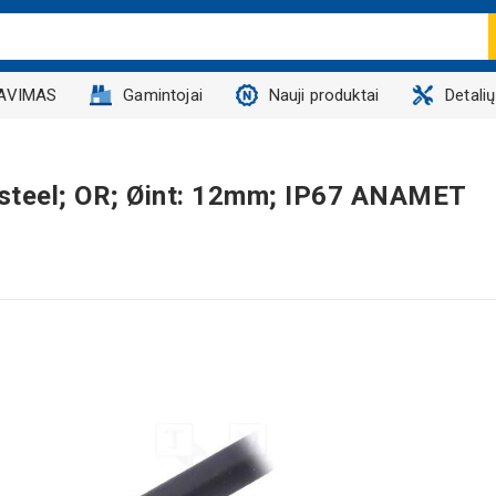
AVIMAS
Gamintojai
Nauji produktai
Detali
d steel; OR; Øint: 12mm; IP67 ANAMET