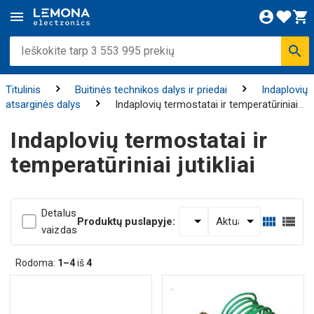
Titulinis
Buitinės technikos dalys ir priedai
Indaplovių
atsarginės dalys
Indaplovių termostatai ir temperatūriniai
jutikliai
Indaplovių termostatai ir
temperatūriniai jutikliai
Detalus
Produktų puslapyje:
vaizdas
Rodoma:
1–4
iš
4