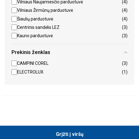
Vilniaus Naujamiesčio parduotuvė
(4)
Vilniaus Žirmūnų parduotuvė
(4)
Šiaulių parduotuvė
(4)
Centrinis sandėlis LEZ
(3)
Kauno parduotuvė
(3)
Prekinis ženklas
CAMPINI COREL
(3)
ELECTROLUX
(1)
Grįžti į viršų