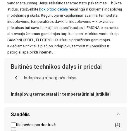
vandens taupymą. Jeigu reikalingas termostato pakeitimas – būkite
atidūs, atsižvelkite
kokio tipo detalė
reikalinga ir kokiems indaplovių
modeliams ji skirta. Reguliuojami kapiliariniai, avariniai termostatai
indaplovėms, temperatūros davikliai indaplovėms – kiekvienas
prietaisas turi savo funkcijas ir specifikacijas. LEMONA electronics
atstovauja žinomus gamintojus tarp kurių rasite tokius vardus kaip
CAMPINI COREL, ELECTROLUX ir kitus pripažintus gamintojus.
Kviečiame rinktis iš plačios indaplovių termostatų pasiūlos ir
patogiai apsipirkti internetu.
Buitinės technikos dalys ir priedai
Indaplovių atsarginės dalys
Indaplovių termostatai ir temperatūriniai jutikliai
Sandėlis
Klaipėdos parduotuvė
(4)