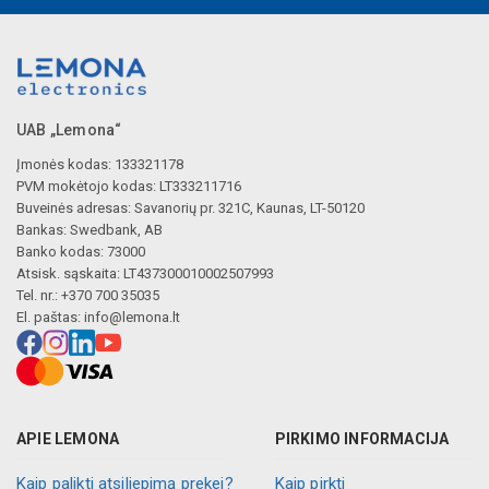
UAB „Lemona“
Įmonės kodas: 133321178
PVM mokėtojo kodas: LT333211716
Buveinės adresas: Savanorių pr. 321C, Kaunas, LT-50120
Bankas: Swedbank, AB
Banko kodas: 73000
Atsisk. sąskaita: LT437300010002507993
Tel. nr.: +370 700 35035
El. paštas:
info@lemona.lt
APIE LEMONA
PIRKIMO INFORMACIJA
Kaip palikti atsiliepimą prekei?
Kaip pirkti