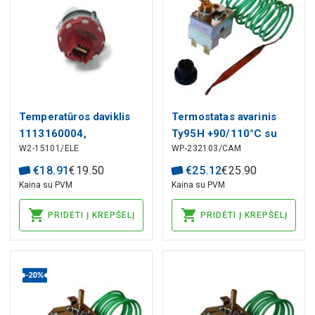
Temperatūros daviklis
Termostatas avarinis
1113160004,
Ty95H +90/110°C su
W2-15101/ELE
WP-232103/CAM
1113368003 AEG,
deblokavimo mygtuku,
ELECTROLUX
Campini
€
18
.
91
€
19
.
50
€
25
.
12
€
25
.
90
indaplovei
Kaina su PVM
Kaina su PVM
PRIDĖTI Į KREPŠELĮ
PRIDĖTI Į KREPŠELĮ