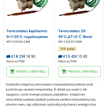
Termostatas kapiliarinis
Termostatas 20-
0/+120°C reguliuojamas
90°C,ΔT=5°C 3kont.
WP-232096/CAM
WP-232095/CAM
rankenėle, Campini
1000mm kapiliaras
TOP prekė
€
18
.
33
€
18
.
90
€
15
.
42
€
15
.
90
Kaina su PVM
Kaina su PVM
PRIDĖTI Į KREPŠELĮ
PRIDĖTI Į KREPŠELĮ
Kokybiški indaplovių termostatai ir temperatūriniai jutikliai ne tik
kontroliuoja vandens temperatūrą. Ši detalė yra svarbi ir dėl
saugumo, norint išvengti prietaiso perkaitimo. Indaplovės
termostatas padeda palaikyti pastovią vandens temperatūrą indų
plovimo metu, taip užtikrinant optimalią indų švarą ir energijos bei