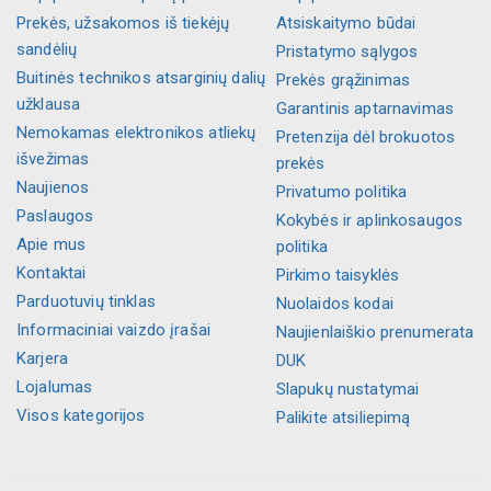
Prekės, užsakomos iš tiekėjų
Atsiskaitymo būdai
sandėlių
Pristatymo sąlygos
Buitinės technikos atsarginių dalių
Prekės grąžinimas
užklausa
Garantinis aptarnavimas
Nemokamas elektronikos atliekų
Pretenzija dėl brokuotos
išvežimas
prekės
Naujienos
Privatumo politika
Paslaugos
Kokybės ir aplinkosaugos
Apie mus
politika
Kontaktai
Pirkimo taisyklės
Parduotuvių tinklas
Nuolaidos kodai
Informaciniai vaizdo įrašai
Naujienlaiškio prenumerata
Karjera
DUK
Lojalumas
Slapukų nustatymai
Visos kategorijos
Palikite atsiliepimą