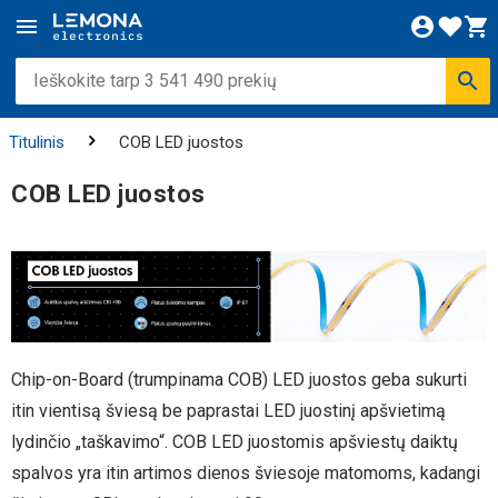
Titulinis
COB LED juostos
COB LED juostos
Chip-on-Board (trumpinama COB) LED juostos geba sukurti
itin vientisą šviesą be paprastai LED juostinį apšvietimą
lydinčio „taškavimo“. COB LED juostomis apšviestų daiktų
spalvos yra itin artimos dienos šviesoje matomoms, kadangi