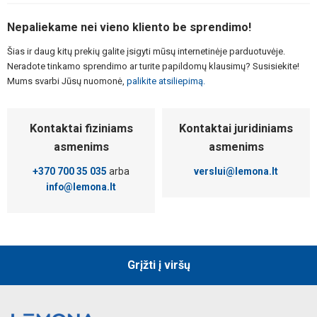
Nepaliekame nei vieno kliento be sprendimo!
Šias ir daug kitų prekių galite įsigyti mūsų internetinėje parduotuvėje.
Neradote tinkamo sprendimo ar turite papildomų klausimų? Susisiekite!
Mums svarbi Jūsų nuomonė,
palikite atsiliepimą.
Kontaktai fiziniams
Kontaktai juridiniams
asmenims
asmenims
+370 700 35 035
arba
verslui@lemona.lt
info@lemona.lt
Grįžti į viršų