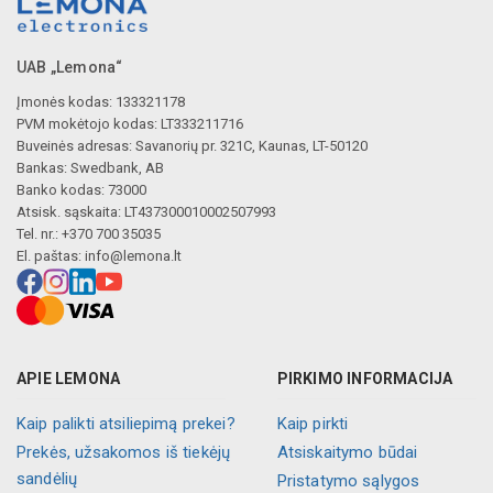
UAB „Lemona“
Įmonės kodas: 133321178
PVM mokėtojo kodas: LT333211716
Buveinės adresas: Savanorių pr. 321C, Kaunas, LT-50120
Bankas: Swedbank, AB
Banko kodas: 73000
Atsisk. sąskaita: LT437300010002507993
Tel. nr.: +370 700 35035
El. paštas:
info@lemona.lt
APIE LEMONA
PIRKIMO INFORMACIJA
Kaip palikti atsiliepimą prekei?
Kaip pirkti
Prekės, užsakomos iš tiekėjų
Atsiskaitymo būdai
sandėlių
Pristatymo sąlygos