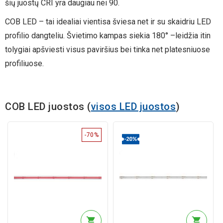
šių juostų CRI yra daugiau nei 90.
COB LED – tai idealiai vientisa šviesa net ir su skaidriu LED
profilio dangteliu. Švietimo kampas siekia 180° –leidžia itin
tolygiai apšviesti visus paviršius bei tinka net platesniuose
profiliuose.
COB LED juostos (
visos LED juostos
)
-70%