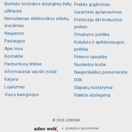
Buitinės technikos atsarginių dalių
Prekės grąžinimas
užklausa
Garantinis aptarnavimas
Nemokamas elektronikos atliekų
Pretenzija dėl brokuotos
išvežimas
prekės
Naujienos
Privatumo politika
Paslaugos
Kokybės ir aplinkosaugos
Apie mus
politika
Kontaktai
Pirkimo taisyklės
Parduotuvių tinklas
Nuolaidos kodai
Informaciniai vaizdo įrašai
Naujienlaiškio prenumerata
Karjera
DUK
Lojalumas
Slapukų nustatymai
Visos kategorijos
Palikite atsiliepimą
© 2026 LEMONA
e. prekybos sprendimai