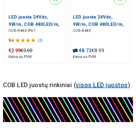
LED juosta 24Vdc,
LED juosta 24Vdc,
9W/m, COB 480LED/m,
9W/m, COB 480LED/m,
COB-R480-IP67
COB-B480
raudona, IP67
mėlyna, IP20, 180°,
hermetinė, 180°,
LEMLUX
5
(2)
LEMLUX
€
2
.
99
€
9
.
99
€
8
.
72
€
8
.
99
Kaina su PVM
Kaina su PVM
COB LED juostų rinkiniai (
visos LED juostos
)