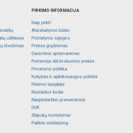
PIRKIMO INFORMACIJA
Kaip pirkti
andėlių
Atsiskaitymo būdai
alių užklausa
Pristatymo sąlygos
kų išvežimas
Prekės grąžinimas
Garantinis aptarnavimas
Pretenzija dėl brokuotos prekės
Privatumo politika
Kokybės ir aplinkosaugos politika
Pirkimo taisyklės
Nuolaidos kodai
Naujienlaiškio prenumerata
DUK
Slapukų nustatymai
Palikite atsiliepimą