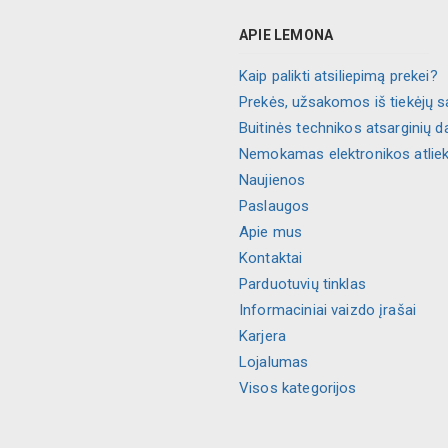
APIE LEMONA
Kaip palikti atsiliepimą prekei?
Prekės, užsakomos iš tiekėjų s
Buitinės technikos atsarginių d
Nemokamas elektronikos atlie
Naujienos
Paslaugos
Apie mus
Kontaktai
Parduotuvių tinklas
Informaciniai vaizdo įrašai
Karjera
Lojalumas
Visos kategorijos