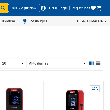
Prisijungti
Registruotis
Su PVM (fizinis)
ų užklausa
Paslaugos
LT
INFORMACIJA
-20%