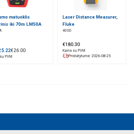
umo matuoklis
Laser Distance Measurer,
rinis iki 70m LM50A
Fluke
A
400D
T
€
180
.
30
25
.
22
€
26
.
00
Kaina su PVM
Pristatytume: 2026-08-25
 su PVM