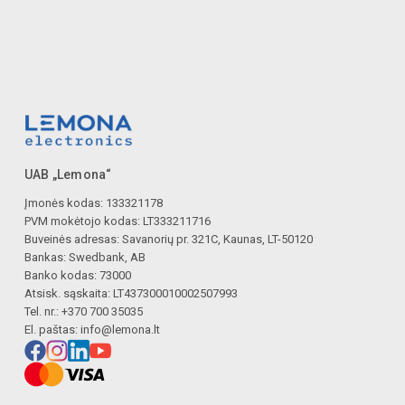
UAB „Lemona“
Įmonės kodas: 133321178
PVM mokėtojo kodas: LT333211716
Buveinės adresas: Savanorių pr. 321C, Kaunas, LT-50120
Bankas: Swedbank, AB
Banko kodas: 73000
Atsisk. sąskaita: LT437300010002507993
Tel. nr.: +370 700 35035
El. paštas:
info@lemona.lt