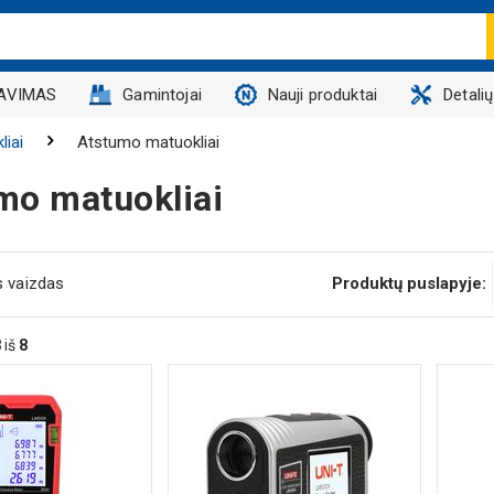
AVIMAS
Gamintojai
Nauji produktai
Detali
liai
Atstumo matuokliai
mo matuokliai
s vaizdas
Produktų puslapyje:
8
iš
8