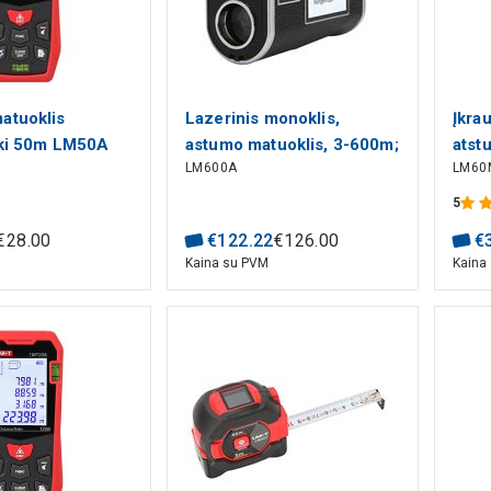
atuoklis
Lazerinis monoklis,
Įkra
 iki 50m LM50A
astumo matuoklis, 3-600m;
atst
LM600A
LM60
trajektorijos, nuolydžio,
LCD;
aukščio, tūrio matavimo
T
5
funkcijos, išorinis ekranas,
€
28
.
00
€
122
.
22
€
126
.
00
€
UNI-T
M
Kaina su PVM
Kaina