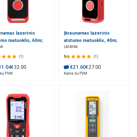
unamas lazerinis
Įkraunamas lazerinis
umo matuoklis, 60m;
atstumo matuoklis, 40m;
Mi
LM40Mi
 Li-ion , Type-C, UNI-
LCD; Li-ion , Type-C, UNI-
T
(1)
5
(1)
31
.
04
€
32
.
00
€
21
.
60
€
27
.
00
 su PVM
Kaina su PVM