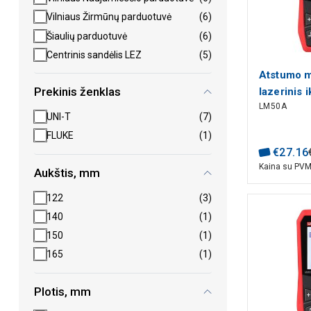
Vilniaus Žirmūnų parduotuvė
(6)
Šiaulių parduotuvė
(6)
Centrinis sandėlis LEZ
(5)
Atstumo m
Prekinis ženklas
lazerinis
LM50A
UNI-T
UNI-T
(7)
FLUKE
(1)
€
27
.
16
Kaina su PV
Aukštis, mm
122
(3)
140
(1)
150
(1)
165
(1)
Plotis, mm