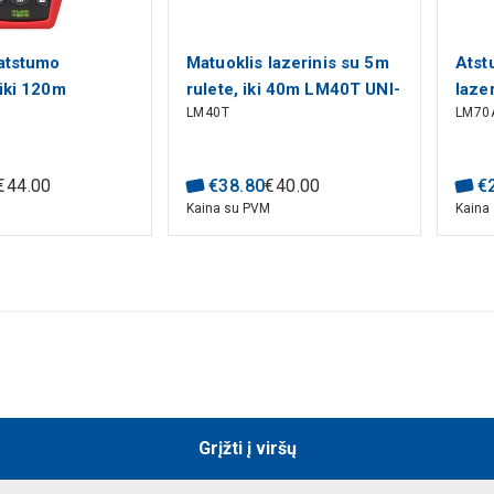
 atstumo
Matuoklis lazerinis su 5m
Atst
iki 120m
rulete, iki 40m LM40T UNI-
laze
LM40T
LM70
NI-T
T
UNI-
€
44
.
00
€
38
.
80
€
40
.
00
€
M
Kaina su PVM
Kaina
Grįžti į viršų