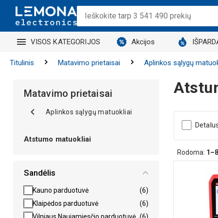
VISOS KATEGORIJOS
Akcijos
IŠPARD
Titulinis
Matavimo prietaisai
Aplinkos sąlygų matuok
Atstu
Matavimo prietaisai
Aplinkos sąlygų matuokliai
Detalu
Atstumo matuokliai
Rodoma:
1–
Sandėlis
Kauno parduotuvė
(6)
Klaipėdos parduotuvė
(6)
Vilniaus Naujamiesčio parduotuvė
(6)