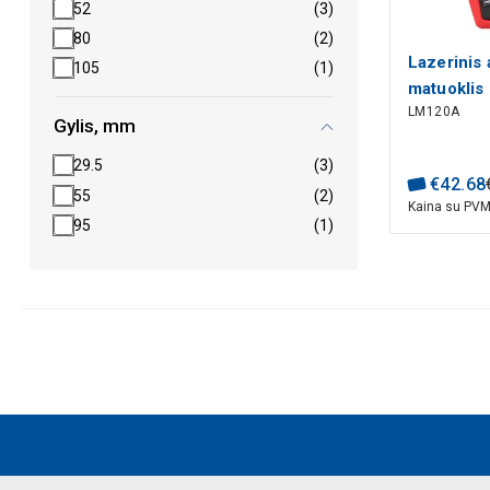
52
(3)
80
(2)
Lazerinis
105
(1)
matuoklis 
LM120A
LM120A U
Gylis, mm
29.5
(3)
€
42
.
68
55
(2)
Kaina su PV
95
(1)