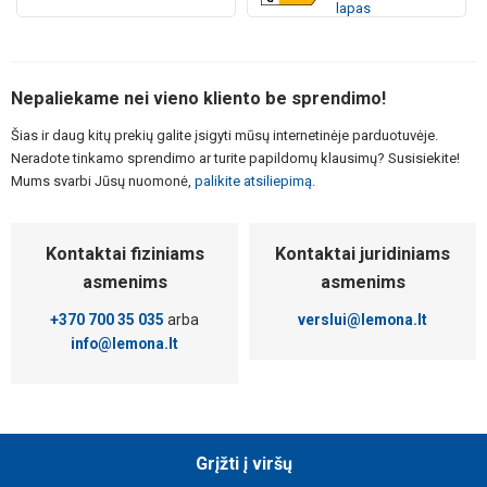
lapas
Nepaliekame nei vieno kliento be sprendimo!
Šias ir daug kitų prekių galite įsigyti mūsų internetinėje parduotuvėje.
Neradote tinkamo sprendimo ar turite papildomų klausimų? Susisiekite!
Mums svarbi Jūsų nuomonė,
palikite atsiliepimą.
Kontaktai fiziniams
Kontaktai juridiniams
asmenims
asmenims
+370 700 35 035
arba
verslui@lemona.lt
info@lemona.lt
Grįžti į viršų