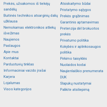
Prekės, užsakomos iš tiekėjų
Atsiskaitymo būdai
sandėlių
Pristatymo sąlygos
Buitinės technikos atsarginių dalių
Prekės grąžinimas
užklausa
Garantinis aptarnavimas
Nemokamas elektronikos atliekų
Pretenzija dėl brokuotos
išvežimas
prekės
Naujienos
Privatumo politika
Paslaugos
Kokybės ir aplinkosaugos
Apie mus
politika
Kontaktai
Pirkimo taisyklės
Parduotuvių tinklas
Nuolaidos kodai
Informaciniai vaizdo įrašai
Naujienlaiškio prenumerata
Karjera
DUK
Lojalumas
Slapukų nustatymai
Visos kategorijos
Palikite atsiliepimą