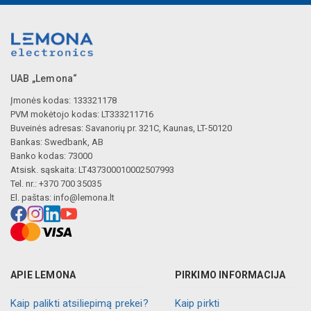
UAB „Lemona“
Įmonės kodas: 133321178
PVM mokėtojo kodas: LT333211716
Buveinės adresas: Savanorių pr. 321C, Kaunas, LT-50120
Bankas: Swedbank, AB
Banko kodas: 73000
Atsisk. sąskaita: LT437300010002507993
Tel. nr.: +370 700 35035
El. paštas:
info@lemona.lt
APIE LEMONA
PIRKIMO INFORMACIJA
Kaip palikti atsiliepimą prekei?
Kaip pirkti