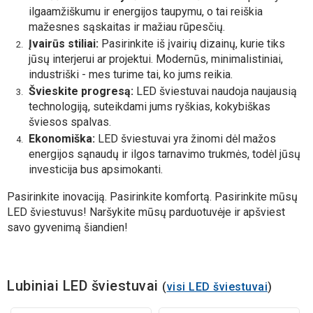
ilgaamžiškumu ir energijos taupymu, o tai reiškia
mažesnes sąskaitas ir mažiau rūpesčių.
Įvairūs stiliai:
Pasirinkite iš įvairių dizainų, kurie tiks
jūsų interjerui ar projektui. Modernūs, minimalistiniai,
industriški - mes turime tai, ko jums reikia.
Švieskite progresą:
LED šviestuvai naudoja naujausią
technologiją, suteikdami jums ryškias, kokybiškas
šviesos spalvas.
Ekonomiška:
LED šviestuvai yra žinomi dėl mažos
energijos sąnaudų ir ilgos tarnavimo trukmės, todėl jūsų
investicija bus apsimokanti.
Pasirinkite inovaciją. Pasirinkite komfortą. Pasirinkite mūsų
LED šviestuvus!
Naršykite mūsų parduotuvėje ir apšviest
savo gyvenimą šiandien!
Lubiniai LED šviestuvai
(
visi LED šviestuvai
)