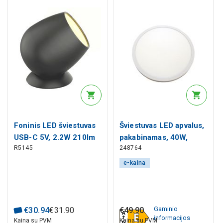
Foninis LED šviestuvas
Šviestuvas LED apvalus,
USB-C 5V, 2.2W 210lm
pakabinamas, 40W,
R5145
248764
3000K - 6500K,
60cm, LED line
RGB+CCT, IP20,
e-kaina
išmanusis Wi-Fi,
valdomas programėle,
TUYA / Smart Life,
WOOX
Gaminio
€
30
.
94
€
31
.
90
€
49
.
90
informacijos
Kaina su PVM
Kaina su PVM