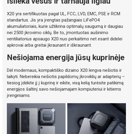
Išlieka vėsus ir tarnauja ilgiau
X20 yra sertifikuotas pagal UL, FCC, LVD, EMC, PSE ir RCM
standartus. Jis yra įrengtas pažangiais LiFePO4
akumuliatoriais, kurie užtikrina optimalų saugumą ir daugiau
nei 2500 įkrovimo ciklų. Be to, įmontuotas aušinimo
ventiliatorius apsaugo X20 nuo perkaitimo net esant didelei
apkrovai arba greitai įkraunant ir iškraunant.
Nešiojama energija jūsų kuprinėje
Dėl modernaus, kompaktiško dizaino X20 lengva nešiotis ir
laikyti. Nebereikia nešiotis papildomų įkroviklių ar adapterių –
tiesiog įdėkite jį į kuprinę ir eikite, visą kelią turėsite patikimą
energijos šaltinį savo nešiojamajam kompiuteriui ir kitiems
įrenginiams.