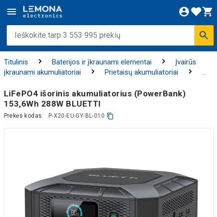
Titulinis
Baterijos ir įkraunami elementai
Įvairūs
įkraunami akumuliatoriai
Prietaisų akumuliatoriai
Išorinio maitinimo akumuliatoriai (PowerBank)
LiFePO4 išorinis akumuliatorius (PowerBank)
153,6Wh 288W BLUETTI
Prekės kodas:
P-X20-EU-GY-BL-010