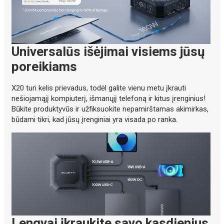
Universalūs išėjimai visiems jūsų
poreikiams
X20 turi kelis prievadus, todėl galite vienu metu įkrauti
nešiojamąjį kompiuterį, išmanųjį telefoną ir kitus įrenginius!
Būkite produktyvūs ir užfiksuokite nepamirštamas akimirkas,
būdami tikri, kad jūsų įrenginiai yra visada po ranka.
Lengvai įkraukite savo kasdienius