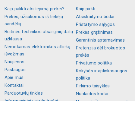
Kaip palikti atsiliepimą prekei?
Kaip pirkti
Prekės, užsakomos iš tiekėjų
Atsiskaitymo būdai
sandėlių
Pristatymo sąlygos
Buitinės technikos atsarginių dalių
Prekės grąžinimas
užklausa
Garantinis aptarnavimas
Nemokamas elektronikos atliekų
Pretenzija dėl brokuotos
išvežimas
prekės
Naujienos
Privatumo politika
Paslaugos
Kokybės ir aplinkosaugos
Apie mus
politika
Kontaktai
Pirkimo taisyklės
Parduotuvių tinklas
Nuolaidos kodai
Informaciniai vaizdo įrašai
Naujienlaiškio prenumerata
Karjera
DUK
Lojalumas
Slapukų nustatymai
Visos kategorijos
Palikite atsiliepimą