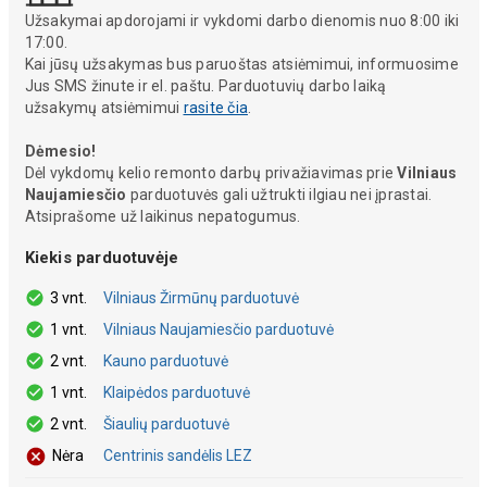
Užsakymai apdorojami ir vykdomi darbo dienomis nuo 8:00 iki
17:00.
Kai jūsų užsakymas bus paruoštas atsiėmimui, informuosime
Jus SMS žinute ir el. paštu. Parduotuvių darbo laiką
užsakymų atsiėmimui
rasite čia
.
Dėmesio!
Dėl vykdomų kelio remonto darbų privažiavimas prie
Vilniaus
Naujamiesčio
parduotuvės gali užtrukti ilgiau nei įprastai.
Atsiprašome už laikinus nepatogumus.
Kiekis parduotuvėje
3 vnt.
Vilniaus Žirmūnų parduotuvė
1 vnt.
Vilniaus Naujamiesčio parduotuvė
2 vnt.
Kauno parduotuvė
1 vnt.
Klaipėdos parduotuvė
2 vnt.
Šiaulių parduotuvė
Centrinis sandėlis LEZ
Nėra