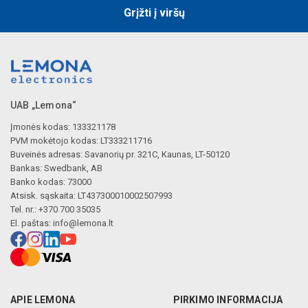
Grįžti į viršų
UAB „Lemona“
Įmonės kodas: 133321178
PVM mokėtojo kodas: LT333211716
Buveinės adresas: Savanorių pr. 321C, Kaunas, LT-50120
Bankas: Swedbank, AB
Banko kodas: 73000
Atsisk. sąskaita: LT437300010002507993
Tel. nr.: +370 700 35035
El. paštas:
info@lemona.lt
APIE LEMONA
PIRKIMO INFORMACIJA