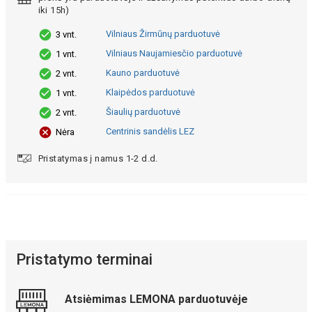
iki 15h)
Vilniaus Žirmūnų parduotuvė
3 vnt.
Vilniaus Naujamiesčio parduotuvė
1 vnt.
Kauno parduotuvė
2 vnt.
Klaipėdos parduotuvė
1 vnt.
Šiaulių parduotuvė
2 vnt.
Centrinis sandėlis LEZ
Nėra
Pristatymas į namus 1-2 d.d.
Pristatymo terminai
Atsiėmimas LEMONA parduotuvėje