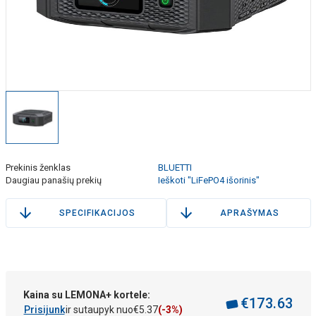
Prekinis ženklas
BLUETTI
Daugiau panašių prekių
Ieškoti "LiFePO4 išorinis"
SPECIFIKACIJOS
APRAŠYMAS
Kaina su LEMONA+ kortele:
€
173
.
63
Prisijunk
ir sutaupyk nuo
€
5
.
37
(-3%)