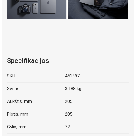
Specifikacijos
SKU
451397
Svoris
3.188 kg.
Aukštis, mm
205
Plotis, mm
205
Gylis, mm
77