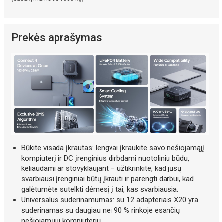
Prekės aprašymas
Būkite visada įkrautas: lengvai įkraukite savo nešiojamąjį
kompiuterį ir DC įrenginius dirbdami nuotoliniu būdu,
keliaudami ar stovyklaujant – užtikrinkite, kad jūsų
svarbiausi įrenginiai būtų įkrauti ir parengti darbui, kad
galėtumėte sutelkti dėmesį į tai, kas svarbiausia.
Universalus suderinamumas: su 12 adapteriais X20 yra
suderinamas su daugiau nei 90 % rinkoje esančių
nešiojamųjų kompiuterių.