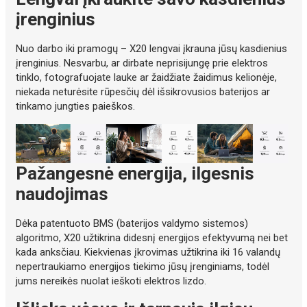
įrenginius
Nuo darbo iki pramogų – X20 lengvai įkrauna jūsų kasdienius
įrenginius. Nesvarbu, ar dirbate neprisijungę prie elektros
tinklo, fotografuojate lauke ar žaidžiate žaidimus kelionėje,
niekada neturėsite rūpesčių dėl išsikrovusios baterijos ar
tinkamo jungties paieškos.
Pažangesnė energija, ilgesnis
naudojimas
Dėka patentuoto BMS (baterijos valdymo sistemos)
algoritmo, X20 užtikrina didesnį energijos efektyvumą nei bet
kada anksčiau. Kiekvienas įkrovimas užtikrina iki 16 valandų
nepertraukiamo energijos tiekimo jūsų įrenginiams, todėl
jums nereikės nuolat ieškoti elektros lizdo.