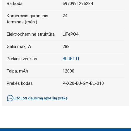
Barkodai
6970991296284
Komercinis garantinis
24
terminas (mėn.)
Elektrocheminė struktūra
LiFePO4
Galia max, W
288
Prekinis ženklas
BLUETTI
Talpa, mAh
12000
Prekės kodas
P-X20-EU-GY-BL-010
Užduoti klausimą apie šią prekę