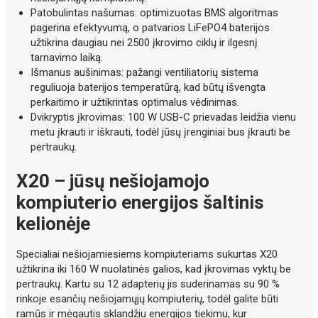
Patobulintas našumas: optimizuotas BMS algoritmas
pagerina efektyvumą, o patvarios LiFePO4 baterijos
užtikrina daugiau nei 2500 įkrovimo ciklų ir ilgesnį
tarnavimo laiką.
Išmanus aušinimas: pažangi ventiliatorių sistema
reguliuoja baterijos temperatūrą, kad būtų išvengta
perkaitimo ir užtikrintas optimalus vėdinimas.
Dvikryptis įkrovimas: 100 W USB-C prievadas leidžia vienu
metu įkrauti ir iškrauti, todėl jūsų įrenginiai bus įkrauti be
pertraukų.
X20 – jūsų nešiojamojo
kompiuterio energijos šaltinis
kelionėje
Specialiai nešiojamiesiems kompiuteriams sukurtas X20
užtikrina iki 160 W nuolatinės galios, kad įkrovimas vyktų be
pertraukų. Kartu su 12 adapterių jis suderinamas su 90 %
rinkoje esančių nešiojamųjų kompiuterių, todėl galite būti
ramūs ir mėgautis sklandžiu energijos tiekimu, kur