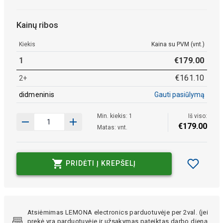
Kainų ribos
Kiekis
Kaina su PVM (vnt.)
1
€
179
.
00
€
161
.
10
2+
didmeninis
Gauti pasiūlymą
Min. kiekis: 1
Iš viso:
€
179
.
00
Matas: vnt.
PRIDĖTI Į KREPŠELĮ
Atsiėmimas LEMONA electronics parduotuvėje per 2val. (jei
prekė yra parduotuvėje ir užsakymas pateiktas darbo dieną