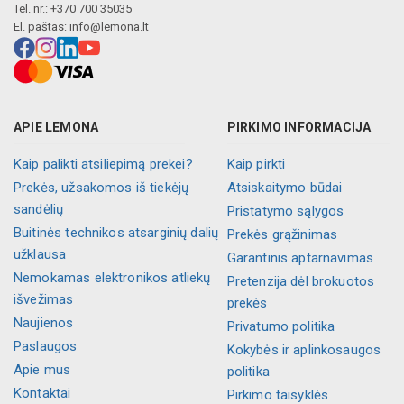
Tel. nr.: +370 700 35035
El. paštas:
info@lemona.lt
APIE LEMONA
PIRKIMO INFORMACIJA
Kaip palikti atsiliepimą prekei?
Kaip pirkti
Prekės, užsakomos iš tiekėjų
Atsiskaitymo būdai
sandėlių
Pristatymo sąlygos
Buitinės technikos atsarginių dalių
Prekės grąžinimas
užklausa
Garantinis aptarnavimas
Nemokamas elektronikos atliekų
Pretenzija dėl brokuotos
išvežimas
prekės
Naujienos
Privatumo politika
Paslaugos
Kokybės ir aplinkosaugos
Apie mus
politika
Kontaktai
Pirkimo taisyklės