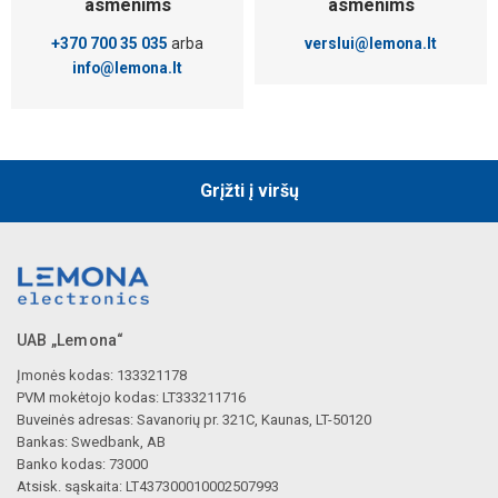
asmenims
asmenims
+370 700 35 035
arba
verslui@lemona.lt
info@lemona.lt
Grįžti į viršų
UAB „Lemona“
Įmonės kodas: 133321178
PVM mokėtojo kodas: LT333211716
Buveinės adresas: Savanorių pr. 321C, Kaunas, LT-50120
Bankas: Swedbank, AB
Banko kodas: 73000
Atsisk. sąskaita: LT437300010002507993