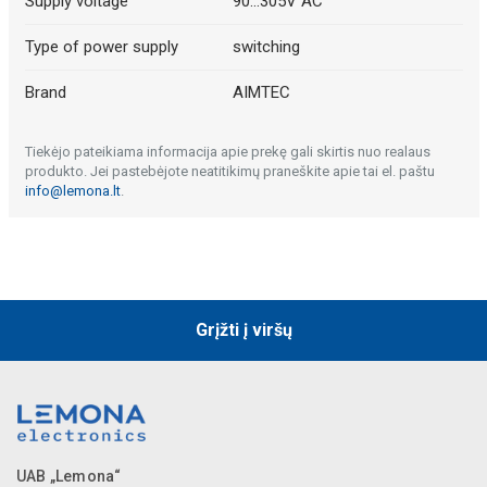
Supply voltage
90...305V AC
Type of power supply
switching
Brand
AIMTEC
Tiekėjo pateikiama informacija apie prekę gali skirtis nuo realaus
produkto. Jei pastebėjote neatitikimų praneškite apie tai el. paštu
info@lemona.lt
.
Grįžti į viršų
UAB „Lemona“