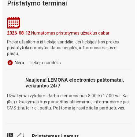
Pristatymo terminai
2026-08-12
Numatomas pristatymas užsakius dabar
Prekė užsakoma iš tiekėjo sandėlio. Jei tiekėjas šios prekės
pristatyti iki nurodytos datos negalės, informuosime jus el.
paštu.
Nėra
Tiekėjo sandėlis
Naujiena! LEMONA electronics paštomatai,
veikiantys 24/7
Užsakymai vykdomi darbo dienomis nuo 8:00 iki 17:00 val. Kai
jūsų užsakymas bus paruoštas atsiėmimui, informuosime jus
SMS žinute ir el. paštu. Paštomatą rasite šalia parduotuvės.
Pristatymas į namus