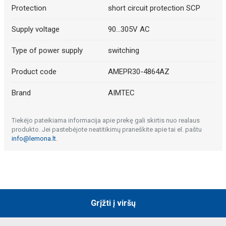
Protection
short circuit protection SCP
Supply voltage
90...305V AC
Type of power supply
switching
Product code
AMEPR30-4864AZ
Brand
AIMTEC
Tiekėjo pateikiama informacija apie prekę gali skirtis nuo realaus
produkto. Jei pastebėjote neatitikimų praneškite apie tai el. paštu
info@lemona.lt
.
Grįžti į viršų