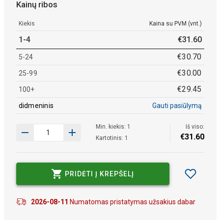
Kainų ribos
Kiekis
Kaina su PVM (vnt.)
1-4
€
31
.
60
€
30
.
70
5-24
€
30
.
00
25-99
€
29
.
45
100+
didmeninis
Gauti pasiūlymą
Min. kiekis: 1
Iš viso:
€
31
.
60
Kartotinis: 1
PRIDĖTI Į KREPŠELĮ
2026-08-11
Numatomas pristatymas užsakius dabar