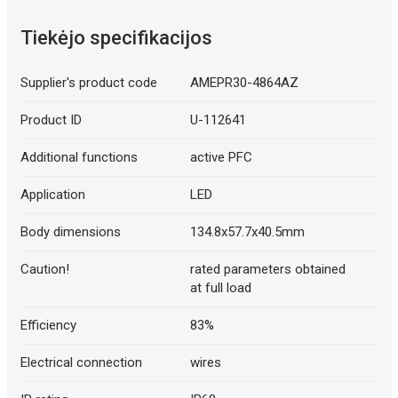
Tiekėjo specifikacijos
Supplier's product code
AMEPR30-4864AZ
Product ID
U-112641
Additional functions
active PFC
Application
LED
Body dimensions
134.8x57.7x40.5mm
Caution!
rated parameters obtained
at full load
Efficiency
83%
Electrical connection
wires