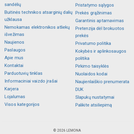
sandėlių
Pristatymo sąlygos
Buitinės technikos atsarginių dalių
Prekės grąžinimas
užklausa
Garantinis aptarnavimas
Nemokamas elektronikos atliekų
Pretenzija dėl brokuotos
išvežimas
prekės
Naujienos
Privatumo politika
Paslaugos
Kokybės ir aplinkosaugos
Apie mus
politika
Kontaktai
Pirkimo taisyklės
Parduotuvių tinklas
Nuolaidos kodai
Informaciniai vaizdo įrašai
Naujienlaiškio prenumerata
Karjera
DUK
Lojalumas
Slapukų nustatymai
Visos kategorijos
Palikite atsiliepimą
© 2026 LEMONA