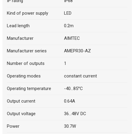
IP rating
IP68
Kind of power supply
LED
Lead length
0.2m
Manufacturer
AIMTEC
Manufacturer series
AMEPR30-AZ
Number of outputs
1
Operating modes
constant current
Operating temperature
-40...85°C
Output current
0.64A
Output voltage
36...48V DC
Power
30.7W