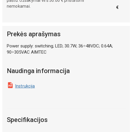
paštu. Užsakymai virš 50.00 € pristatomi
nemokamai.
€
Prekės aprašymas
Power supply: switching; LED; 30.7W; 36÷48VDC; 0.64A;
90÷305VAC AIMTEC
Naudinga informacija
Instrukcija
Specifikacijos