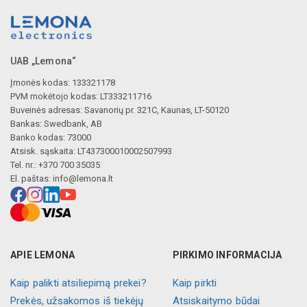
UAB „Lemona“
Įmonės kodas: 133321178
PVM mokėtojo kodas: LT333211716
Buveinės adresas: Savanorių pr. 321C, Kaunas, LT-50120
Bankas: Swedbank, AB
Banko kodas: 73000
Atsisk. sąskaita: LT437300010002507993
Tel. nr.: +370 700 35035
El. paštas:
info@lemona.lt
APIE LEMONA
PIRKIMO INFORMACIJA
Kaip palikti atsiliepimą prekei?
Kaip pirkti
Prekės, užsakomos iš tiekėjų
Atsiskaitymo būdai