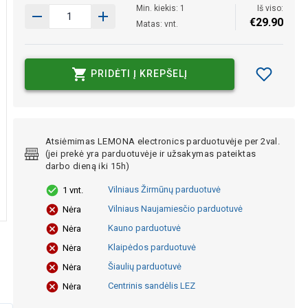
Min. kiekis: 1
Iš viso:
€
29
.
90
Matas: vnt.
PRIDĖTI Į KREPŠELĮ
Atsiėmimas LEMONA electronics parduotuvėje per 2val.
(jei prekė yra parduotuvėje ir užsakymas pateiktas
darbo dieną iki 15h)
Vilniaus Žirmūnų parduotuvė
1 vnt.
Vilniaus Naujamiesčio parduotuvė
Nėra
Kauno parduotuvė
Nėra
Klaipėdos parduotuvė
Nėra
Šiaulių parduotuvė
Nėra
Centrinis sandėlis LEZ
Nėra