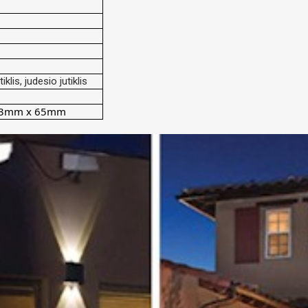
klis, judesio jutiklis
03mm x 65mm