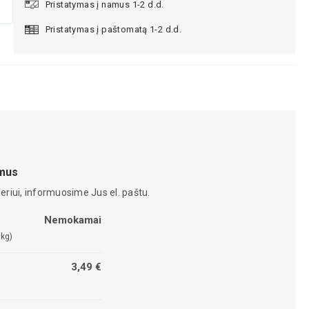
Pristatymas į namus 1-2 d.d.
Pristatymas į paštomatą 1-2 d.d.
amus
eriui, informuosime Jus el. paštu.
Nemokamai
 kg)
3,49 €