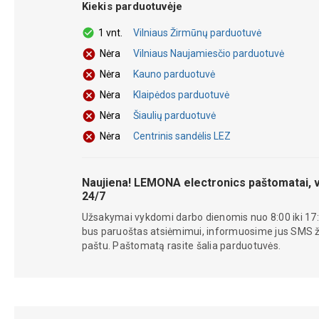
Kiekis parduotuvėje
1 vnt.
Vilniaus Žirmūnų parduotuvė
Vilniaus Naujamiesčio parduotuvė
Nėra
Kauno parduotuvė
Nėra
Klaipėdos parduotuvė
Nėra
Šiaulių parduotuvė
Nėra
Centrinis sandėlis LEZ
Nėra
Naujiena! LEMONA electronics paštomatai, v
24/7
Užsakymai vykdomi darbo dienomis nuo 8:00 iki 17:
bus paruoštas atsiėmimui, informuosime jus SMS žin
paštu. Paštomatą rasite šalia parduotuvės.