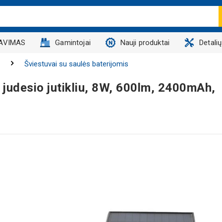
AVIMAS
Gamintojai
Nauji produktai
Detali
Šviestuvai su saulės baterijomis
r judesio jutikliu, 8W, 600lm, 2400mAh,