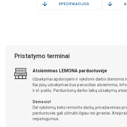
SPECIFIKACIJOS
A
Pristatymo terminai
Atsiėmimas LEMONA parduotuvėje
Užsakymai apdorojami ir vykdomi darbo dienomis nu
Kai jūsų užsakymas bus paruoštas atsiėmimui, in
ir el. paštu. Parduotuvių darbo laiką užsakymų ats
Dėmesio!
Dėl vykdomų kelio remonto darbų privažiavimas pr
parduotuvės gali užtrukti ilgiau nei įprastai. Atsipr
nepatogumus.