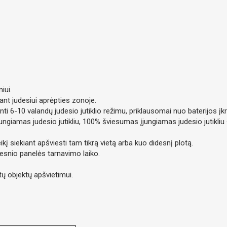
iui.
sant judesiui aprėpties zonoje.
ti 6-10 valandų judesio jutiklio režimu, priklausomai nuo baterijos įkr
įjungiamas judesio jutikliu, 100% šviesumas įjungiamas judesio juti
į siekiant apšviesti tam tikrą vietą arba kuo didesnį plotą.
gesnio panelės tarnavimo laiko.
itų objektų apšvietimui.