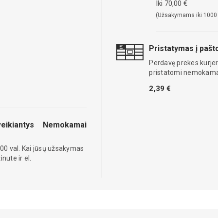
Iki 70,00 €
(Užsakymams iki 1000
Pristatymas į paš
Perdavę prekes kurjer
pristatomi nemokama
2,39 €
eikiantys
Nemokamai
00 val. Kai jūsų užsakymas
ute ir el.