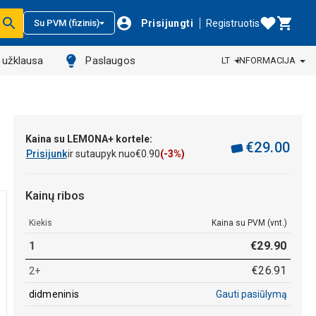
Prisijungti
Registruotis
Su PVM (fizinis)
ų užklausa
Paslaugos
LT
INFORMACIJA
Kaina su LEMONA+ kortele:
€
29
.
00
Prisijunk
ir sutaupyk nuo
€
0
.
90
(-3%)
Kainų ribos
Kiekis
Kaina su PVM (vnt.)
1
€
29
.
90
€
26
.
91
2+
didmeninis
Gauti pasiūlymą