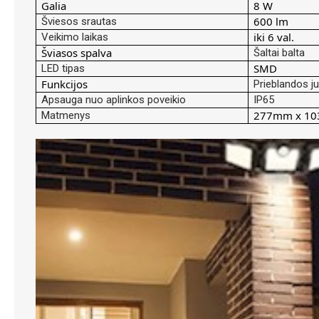
Galia
8 W
600 lm
Šviesos srautas
iki 6 val.
Veikimo laikas
Šviasos spalva
Šaltai balta
SMD
LED tipas
Funkcijos
Prieblandos juti
Apsauga nuo aplinkos poveikio
IP65
277mm x 1
Matmenys