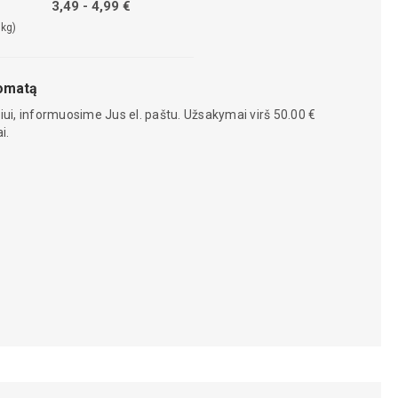
3,49 - 4,99 €
 kg)
tomatą
iui, informuosime Jus el. paštu. Užsakymai virš 50.00 €
i.