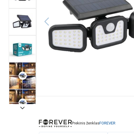
Prekinis ženklas
FOREVER