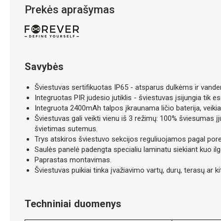
Prekės aprašymas
Savybės
Šviestuvas sertifikuotas IP65 - atsparus dulkėms ir vanden
Integruotas PIR judesio jutiklis - šviestuvas įsijungia tik e
Integruota 2400mAh talpos įkraunama ličio baterija, veikian
Šviestuvas gali veikti vienu iš 3 režimų: 100% šviesumas 
švietimas sutemus.
Trys atskiros šviestuvo sekcijos reguliuojamos pagal poreik
Saulės panelė padengta specialiu laminatu siekiant kuo il
Paprastas montavimas.
Šviestuvas puikiai tinka įvažiavimo vartų, durų, terasų ar k
Techniniai duomenys