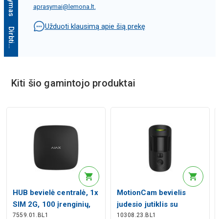
aprasymai@lemona.lt
.
Užduoti klausimą apie šią prekę
D
i
r
b
t
i
n
i
o
i
n
t
e
l
e
k
t
o
a
p
r
a
š
y
m
a
s
Kiti šio gamintojo produktai
HUB bevielė centralė, 1x
MotionCam bevielis
SIM 2G, 100 įrenginių,
judesio jutiklis su
7559.01.BL1
10308.23.BL1
50 vartotojų, juoda, Ajax
kamera, 12m, 88.5°, PET