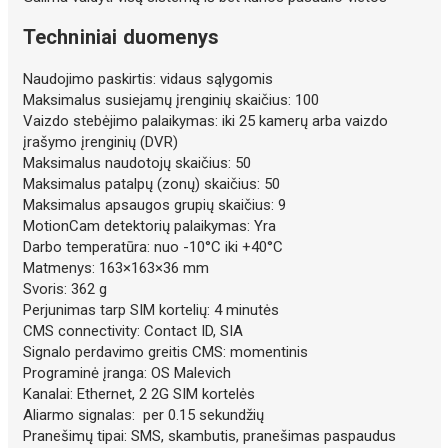
Techniniai duomenys
Naudojimo paskirtis: vidaus sąlygomis
Maksimalus susiejamų įrenginių skaičius: 100
Vaizdo stebėjimo palaikymas: iki 25 kamerų arba vaizdo
įrašymo įrenginių (DVR)
Maksimalus naudotojų skaičius: 50
Maksimalus patalpų (zonų) skaičius: 50
Maksimalus apsaugos grupių skaičius: 9
MotionCam detektorių palaikymas: Yra
Darbo temperatūra: nuo -10°C iki +40°C
Matmenys: 163×163×36 mm
Svoris: 362 g
Perjunimas tarp SIM kortelių: 4 minutės
CMS connectivity: Contact ID, SIA
Signalo perdavimo greitis CMS: momentinis
Programinė įranga: OS Malevich
Kanalai: Ethernet, 2 2G SIM kortelės
Aliarmo signalas: per 0.15 sekundžių
Pranešimų tipai: SMS, skambutis, pranešimas paspaudus