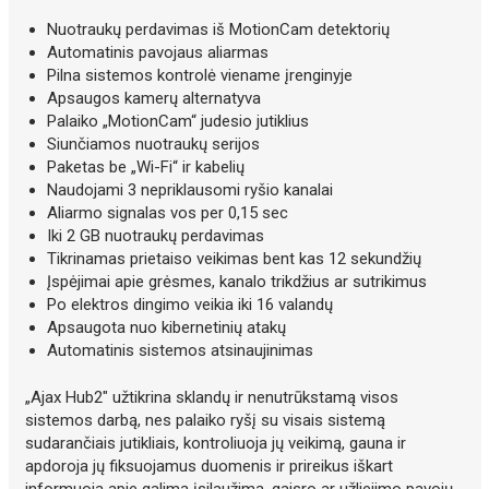
Nuotraukų perdavimas iš MotionCam detektorių
Automatinis pavojaus aliarmas
Pilna sistemos kontrolė viename įrenginyje
Apsaugos kamerų alternatyva
Palaiko „MotionCam“ judesio jutiklius
Siunčiamos nuotraukų serijos
Paketas be „Wi-Fi“ ir kabelių
Naudojami 3 nepriklausomi ryšio kanalai
Aliarmo signalas vos per 0,15 sec
Iki 2 GB nuotraukų perdavimas
Tikrinamas prietaiso veikimas bent kas 12 sekundžių
Įspėjimai apie grėsmes, kanalo trikdžius ar sutrikimus
Po elektros dingimo veikia iki 16 valandų
Apsaugota nuo kibernetinių atakų
Automatinis sistemos atsinaujinimas
„Ajax Hub2" užtikrina sklandų ir nenutrūkstamą visos
sistemos darbą, nes palaiko ryšį su visais sistemą
sudarančiais jutikliais, kontroliuoja jų veikimą, gauna ir
apdoroja jų fiksuojamus duomenis ir prireikus iškart