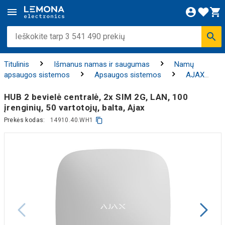
Titulinis
Išmanus namas ir saugumas
Namų
apsaugos sistemos
Apsaugos sistemos
AJAX
apsaugos sistema
HUB 2 bevielė centralė, 2x SIM 2G, LAN, 100
įrenginių, 50 vartotojų, balta, Ajax
Prekės kodas:
14910.40.WH1