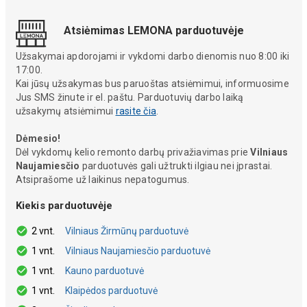
Atsiėmimas LEMONA parduotuvėje
Užsakymai apdorojami ir vykdomi darbo dienomis nuo 8:00 iki
17:00.
Kai jūsų užsakymas bus paruoštas atsiėmimui, informuosime
Jus SMS žinute ir el. paštu. Parduotuvių darbo laiką
užsakymų atsiėmimui
rasite čia
.
Dėmesio!
Dėl vykdomų kelio remonto darbų privažiavimas prie
Vilniaus
Naujamiesčio
parduotuvės gali užtrukti ilgiau nei įprastai.
Atsiprašome už laikinus nepatogumus.
Kiekis parduotuvėje
2 vnt.
Vilniaus Žirmūnų parduotuvė
1 vnt.
Vilniaus Naujamiesčio parduotuvė
1 vnt.
Kauno parduotuvė
1 vnt.
Klaipėdos parduotuvė