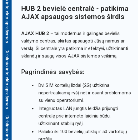
Dirbtinio intelekto aprašymas
HUB 2 bevielė centralė - patikima
AJAX apsaugos sistemos širdis
AJAX HUB 2
– tai modernus ir galingas bevielis
valdymo centras, skirtas apsaugoti Jūsų namus ar
verslą. Ši centralė yra patikima ir efektyvi, užtikrinanti
Dirbtinio intelekto aprašymas
sklandų ir saugų visos AJAX sistemos veikimą.
Pagrindinės savybės:
Dvi SIM kortelių lizdai (2G) užtikrina
nepertraukiamą ryšį net ir esant problemoms
su vienu operatoriumi.
Integruotas LAN jungtis leidžia prijungti
centralę prie interneto laidiniu būdu,
užtikrinant stabilų ryšį.
Palaiko iki 100 bevielių jutiklių ir 50 vartotojų
profilių.