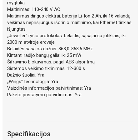
mygtuką
Maitinimas: 110-240 V AC
Maitinimas dingus elektrai: baterija Li-Ion 2 Ah, iki 16 valandų
veikimas neprisijungus išorinio maitinimo, kai Ethernet tinklas
išjungtas
„Jeweller" ryšio protokolas: belaidis, sąsajai su jutikliais, iki
2000 m atviroje erdvėje
Belaidės sąsajos dažnis: 868,0-868,6 MHz
Kintanti radijo bangų galia: iki 25 mW
Šifravimo blokavimas: pagal AES algoritmą
Sistemos veikimo tikrinimas: 12-300 s
Dažnio šuoliai: Yra
„Wings" technologija: Yra
Vaizdinės informacijos patvirtinimas: Yra
Paketo pristatymo patvirtinimas: Yra
Specifikacijos