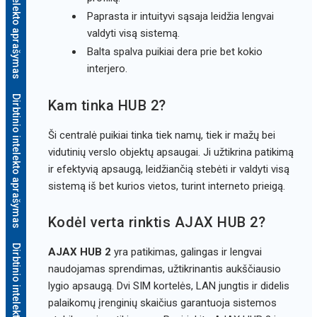
Dirbtinio intelekto aprašymas
Paprasta ir intuityvi sąsaja leidžia lengvai
valdyti visą sistemą.
Balta spalva puikiai dera prie bet kokio
interjero.
Dirbtinio intelekto aprašymas
Kam tinka HUB 2?
Ši centralė puikiai tinka tiek namų, tiek ir mažų bei
vidutinių verslo objektų apsaugai. Ji užtikrina patikimą
ir efektyvią apsaugą, leidžiančią stebėti ir valdyti visą
sistemą iš bet kurios vietos, turint interneto prieigą.
Kodėl verta rinktis AJAX HUB 2?
Dirbtinio intelekto aprašymas
AJAX HUB 2
yra patikimas, galingas ir lengvai
naudojamas sprendimas, užtikrinantis aukščiausio
lygio apsaugą. Dvi SIM kortelės, LAN jungtis ir didelis
palaikomų įrenginių skaičius garantuoja sistemos