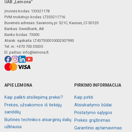
UAB „Lemona“
Įmonės kodas: 133321178
PVM mokėtojo kodas: LT333211716
Buveinės adresas: Savanorių pr. 321C, Kaunas, LT-50120
Bankas: Swedbank, AB
Banko kodas: 73000
Atsisk. sąskaita: LT437300010002507993
Tel. nr.: +370 700 35035
El. paštas:
info@lemona.lt
APIE LEMONA
PIRKIMO INFORMACIJA
Kaip palikti atsiliepimą prekei?
Kaip pirkti
Prekės, užsakomos iš tiekėjų
Atsiskaitymo būdai
sandėlių
Pristatymo sąlygos
Buitinės technikos atsarginių dalių
Prekės grąžinimas
užklausa
Garantinis aptarnavimas