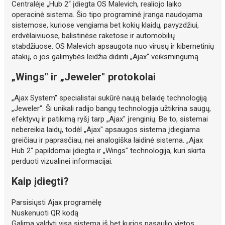
Centralėje „Hub 2“ įdiegta OS Malevich, realiojo laiko
operacinė sistema. Šio tipo programinė įranga naudojama
sistemose, kuriose vengiama bet kokių klaidų, pavyzdžiui,
erdvėlaiviuose, balistinėse raketose ir automobilių
stabdžiuose. OS Malevich apsaugota nuo virusų ir kibernetinių
atakų, o jos galimybės leidžia didinti „Ajax“ veiksmingumą.
„Wings" ir „Jeweler" protokolai
„Ajax System" specialistai sukūrė naują belaidę technologiją
„Jeweler". Ši unikali radijo bangų technologija užtikrina saugų,
efektyvų ir patikimą ryšį tarp „Ajax" įrenginių. Be to, sistemai
nebereikia laidų, todėl „Ajax" apsaugos sistema įdiegiama
greičiau ir paprasčiau, nei analogiška laidinė sistema. „Ajax
Hub 2" papildomai įdiegta ir „Wings" technologija, kuri skirta
perduoti vizualinei informacijai.
Kaip įdiegti?
Parsisiųsti Ajax programėlę
Nuskenuoti QR kodą
Galima valdyti visą sistemą iš bet kurios pasaulio vietos