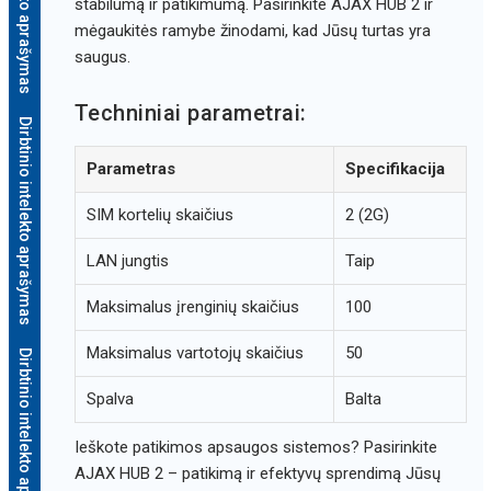
stabilumą ir patikimumą. Pasirinkite AJAX HUB 2 ir
mėgaukitės ramybe žinodami, kad Jūsų turtas yra
saugus.
Techniniai parametrai:
Dirbtinio intelekto aprašymas
Parametras
Specifikacija
SIM kortelių skaičius
2 (2G)
LAN jungtis
Taip
Maksimalus įrenginių skaičius
100
Maksimalus vartotojų skaičius
50
Dirbtinio intelekto aprašymas
Spalva
Balta
Ieškote patikimos apsaugos sistemos? Pasirinkite
AJAX HUB 2 – patikimą ir efektyvų sprendimą Jūsų