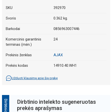
SKU
392970
Svoris
0.362 kg.
Barkodai
0856963007446
Komercinis garantinis
24
terminas (mėn.)
Prekinis ženklas
AJAX
Prekės kodas
14910.40.WH1
Užduoti klausimą apie šią prekę
Dirbtinio intelekto sugeneruotas
prekės aprašymas