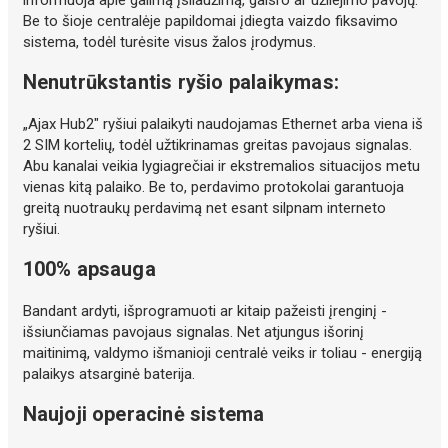
informuoja apie galimą įsilaužimą, gaisro ar užliejimo pavojų.
Be to šioje centralėje papildomai įdiegta vaizdo fiksavimo
sistema, todėl turėsite visus žalos įrodymus.
Nenutrūkstantis ryšio palaikymas:
„Ajax Hub2" ryšiui palaikyti naudojamas Ethernet arba viena iš
2 SIM kortelių, todėl užtikrinamas greitas pavojaus signalas.
Abu kanalai veikia lygiagrečiai ir ekstremalios situacijos metu
vienas kitą palaiko. Be to, perdavimo protokolai garantuoja
greitą nuotraukų perdavimą net esant silpnam interneto
ryšiui.
100% apsauga
Bandant ardyti, išprogramuoti ar kitaip pažeisti įrenginį -
išsiunčiamas pavojaus signalas. Net atjungus išorinį
maitinimą, valdymo išmanioji centralė veiks ir toliau - energiją
palaikys atsarginė baterija.
Naujoji operacinė sistema