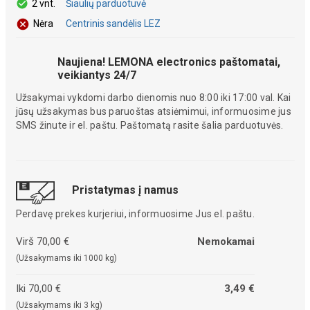
2 vnt.
Šiaulių parduotuvė
Centrinis sandėlis LEZ
Nėra
Naujiena! LEMONA electronics paštomatai,
veikiantys 24/7
Užsakymai vykdomi darbo dienomis nuo 8:00 iki 17:00 val. Kai
jūsų užsakymas bus paruoštas atsiėmimui, informuosime jus
SMS žinute ir el. paštu. Paštomatą rasite šalia parduotuvės.
Pristatymas į namus
Perdavę prekes kurjeriui, informuosime Jus el. paštu.
Virš 70,00 €
Nemokamai
(Užsakymams iki 1000 kg)
Iki 70,00 €
3,49 €
(Užsakymams iki 3 kg)