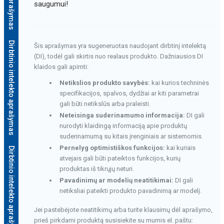
saugumui!
Dirbtinio intelekto aprašymas
Šis aprašymas yra sugeneruotas naudojant dirbtinį intelektą
(DI), todėl gali skirtis nuo realaus produkto. Dažniausios DI
klaidos gali apimti:
Netikslios produkto savybės:
kai kurios techninės
specifikacijos, spalvos, dydžiai ar kiti parametrai
gali būti netikslūs arba praleisti.
Neteisinga suderinamumo informacija:
DI gali
nurodyti klaidingą informaciją apie produktų
suderinamumą su kitais įrenginiais ar sistemomis.
Pernelyg optimistiškos funkcijos:
kai kuriais
Dirbtinio intelekto aprašymas
atvejais gali būti pateiktos funkcijos, kurių
produktas iš tikrųjų neturi.
Pavadinimų ar modelių neatitikimai:
DI gali
netiksliai pateikti produkto pavadinimą ar modelį.
Jei pastebėjote neatitikimų arba turite klausimų dėl aprašymo,
prieš pirkdami produktą susisiekite su mumis el. paštu: