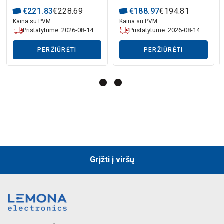
20kg, juodas, Ajax
€
221
.
83
€
228
.
69
€
188
.
97
€
194
.
81
Kaina su PVM
Kaina su PVM
Pristatytume: 2026-08-14
Pristatytume: 2026-08-14
PERŽIŪRĖTI
PERŽIŪRĖTI
Grįžti į viršų