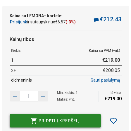
Kaina su LEMONA+ kortele:
€
212
.
43
Prisijunk
ir sutaupyk nuo
€
6
.
57
(-3%)
Kainų ribos
Kiekis
Kaina su PVM (vnt.)
1
€
219
.
00
€
208
.
05
2+
didmeninis
Gauti pasiūlymą
Min. kiekis: 1
Iš viso:
€
219
.
00
Matas: vnt.
PRIDĖTI Į KREPŠELĮ