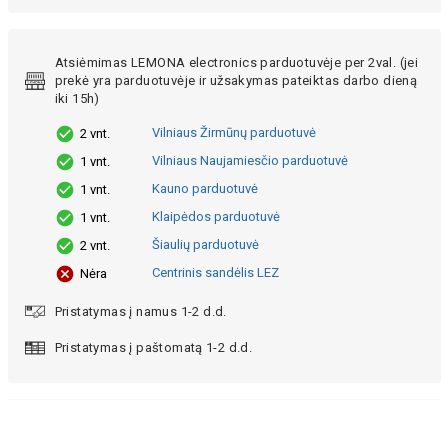
Atsiėmimas LEMONA electronics parduotuvėje per 2val. (jei
prekė yra parduotuvėje ir užsakymas pateiktas darbo dieną
iki 15h)
Vilniaus Žirmūnų parduotuvė
2 vnt.
Vilniaus Naujamiesčio parduotuvė
1 vnt.
Kauno parduotuvė
1 vnt.
Klaipėdos parduotuvė
1 vnt.
Šiaulių parduotuvė
2 vnt.
Centrinis sandėlis LEZ
Nėra
Pristatymas į namus 1-2 d.d.
Pristatymas į paštomatą 1-2 d.d.