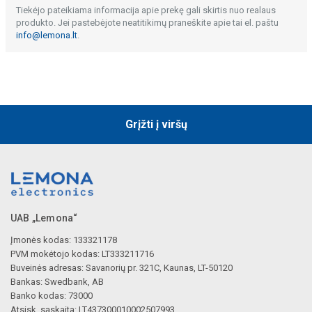
Tiekėjo pateikiama informacija apie prekę gali skirtis nuo realaus
produkto. Jei pastebėjote neatitikimų praneškite apie tai el. paštu
info@lemona.lt
.
Grįžti į viršų
UAB „Lemona“
Įmonės kodas: 133321178
PVM mokėtojo kodas: LT333211716
Buveinės adresas: Savanorių pr. 321C, Kaunas, LT-50120
Bankas: Swedbank, AB
Banko kodas: 73000
Atsisk. sąskaita: LT437300010002507993