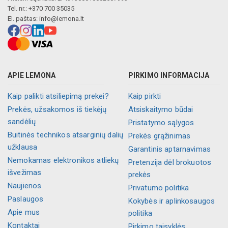
Tel. nr.: +370 700 35035
El. paštas:
info@lemona.lt
APIE LEMONA
PIRKIMO INFORMACIJA
Kaip palikti atsiliepimą prekei?
Kaip pirkti
Prekės, užsakomos iš tiekėjų
Atsiskaitymo būdai
sandėlių
Pristatymo sąlygos
Buitinės technikos atsarginių dalių
Prekės grąžinimas
užklausa
Garantinis aptarnavimas
Nemokamas elektronikos atliekų
Pretenzija dėl brokuotos
išvežimas
prekės
Naujienos
Privatumo politika
Paslaugos
Kokybės ir aplinkosaugos
Apie mus
politika
Kontaktai
Pirkimo taisyklės