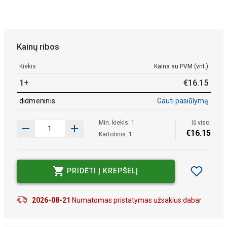
Kainų ribos
Kiekis
Kaina su PVM (vnt.)
1+
€
16
.
15
didmeninis
Gauti pasiūlymą
Min. kiekis: 1
Iš viso:
€
16
.
15
Kartotinis: 1
PRIDĖTI Į KREPŠELĮ
2026-08-21
Numatomas pristatymas užsakius dabar