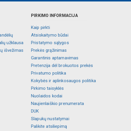
PIRKIMO INFORMACIJA
Kaip pirkti
andėlių
Atsiskaitymo būdai
alių užklausa
Pristatymo sąlygos
kų išvežimas
Prekės grąžinimas
Garantinis aptarnavimas
Pretenzija dėl brokuotos prekės
Privatumo politika
Kokybės ir aplinkosaugos politika
Pirkimo taisyklės
Nuolaidos kodai
Naujienlaiškio prenumerata
DUK
Slapukų nustatymai
Palikite atsiliepimą