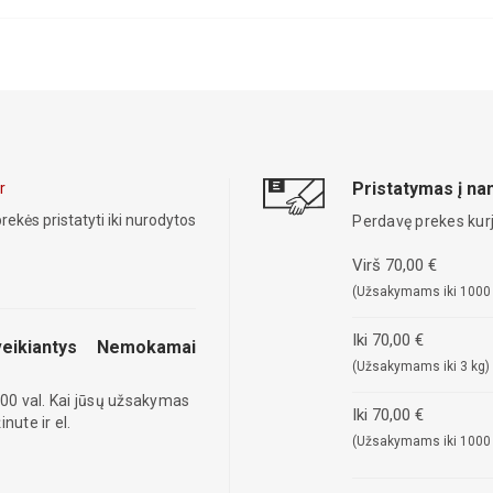
Pristatymas į n
r
rekės pristatyti iki nurodytos
Perdavę prekes kurj
Virš 70,00 €
(Užsakymams iki 1000
Iki 70,00 €
eikiantys
Nemokamai
(Užsakymams iki 3 kg)
00 val. Kai jūsų užsakymas
Iki 70,00 €
ute ir el.
(Užsakymams iki 1000