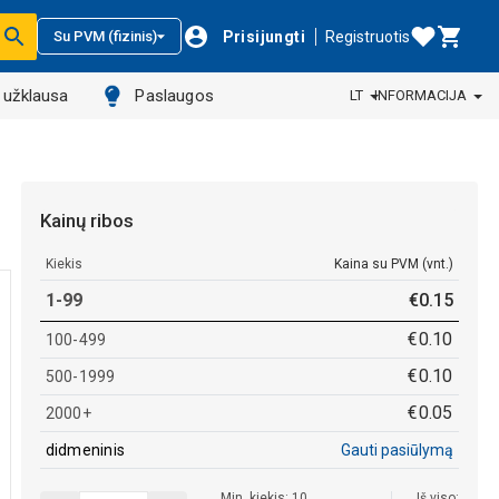
Prisijungti
Registruotis
Su PVM (fizinis)
ų užklausa
Paslaugos
LT
INFORMACIJA
Kainų ribos
Kiekis
Kaina su PVM (vnt.)
1-99
€
0
.
15
€
0
.
10
100-499
€
0
.
10
500-1999
€
0
.
05
2000+
didmeninis
Gauti pasiūlymą
Min. kiekis: 10
Iš viso: