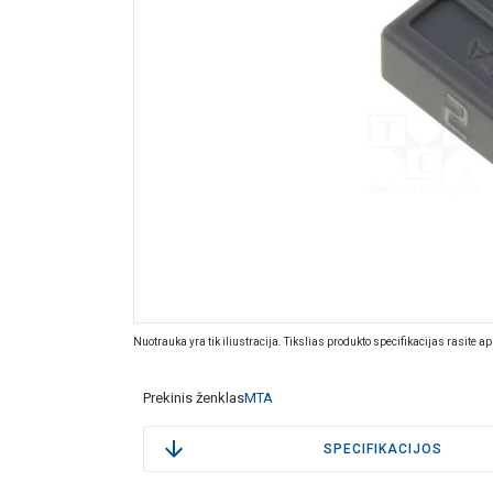
Nuotrauka yra tik iliustracija. Tikslias produkto specifikacijas rasite a
Prekinis ženklas
MTA
SPECIFIKACIJOS