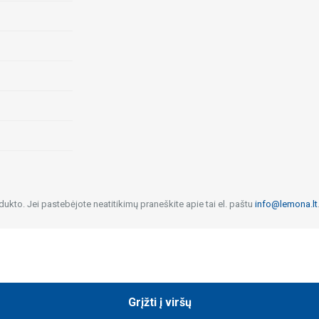
dukto. Jei pastebėjote neatitikimų praneškite apie tai el. paštu
info@lemona.lt
Grįžti į viršų