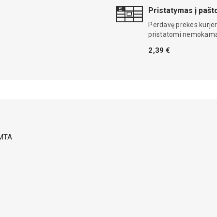
Pristatymas į paš
Perdavę prekes kurjer
pristatomi nemokama
2,39 €
 MTA