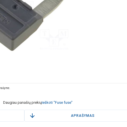
prašyme.
Daugiau panašių prekių
Ieškoti "Fuse fuse"
APRAŠYMAS