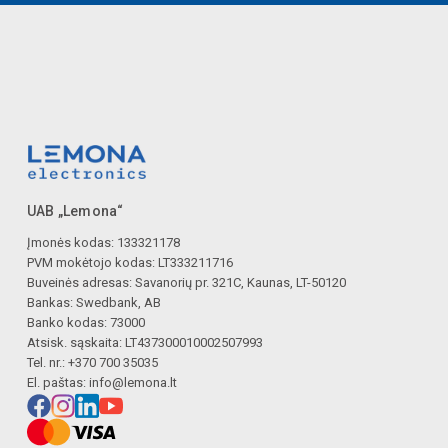
UAB „Lemona“
Įmonės kodas: 133321178
PVM mokėtojo kodas: LT333211716
Buveinės adresas: Savanorių pr. 321C, Kaunas, LT-50120
Bankas: Swedbank, AB
Banko kodas: 73000
Atsisk. sąskaita: LT437300010002507993
Tel. nr.: +370 700 35035
El. paštas:
info@lemona.lt