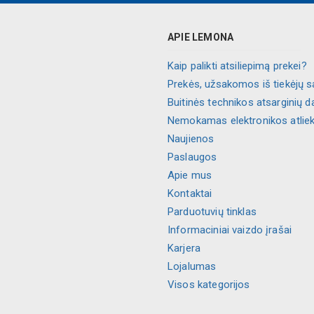
APIE LEMONA
Kaip palikti atsiliepimą prekei?
Prekės, užsakomos iš tiekėjų s
Buitinės technikos atsarginių d
Nemokamas elektronikos atlie
Naujienos
Paslaugos
Apie mus
Kontaktai
Parduotuvių tinklas
Informaciniai vaizdo įrašai
Karjera
Lojalumas
Visos kategorijos