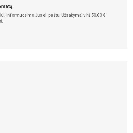
tomatą
iui, informuosime Jus el. paštu. Užsakymai virš 50.00 €
i.