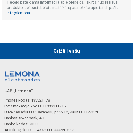
Tiekėjo pateikiama informacija apie prekę gali skirtis nuo realaus
produkto. Jei pastebėjote neatitikimų praneškite apie tai el. paštu
info@lemona.lt
.
Grįžti į viršų
UAB „Lemona“
Įmonės kodas: 133321178
PVM mokėtojo kodas: LT333211716
Buveinės adresas: Savanorių pr. 321C, Kaunas, LT-50120
Bankas: Swedbank, AB
Banko kodas: 73000
Atsisk. sąskaita: LT437300010002507993