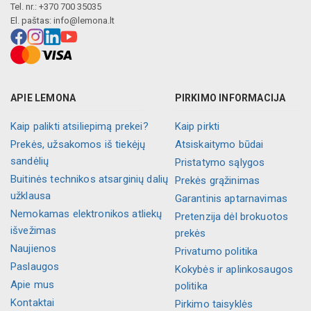
Tel. nr.: +370 700 35035
El. paštas:
info@lemona.lt
APIE LEMONA
PIRKIMO INFORMACIJA
Kaip palikti atsiliepimą prekei?
Kaip pirkti
Prekės, užsakomos iš tiekėjų
Atsiskaitymo būdai
sandėlių
Pristatymo sąlygos
Buitinės technikos atsarginių dalių
Prekės grąžinimas
užklausa
Garantinis aptarnavimas
Nemokamas elektronikos atliekų
Pretenzija dėl brokuotos
išvežimas
prekės
Naujienos
Privatumo politika
Paslaugos
Kokybės ir aplinkosaugos
Apie mus
politika
Kontaktai
Pirkimo taisyklės