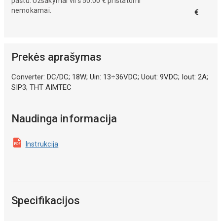
paštu. Užsakymai virš 50.00 € pristatomi
nemokamai.
€
Prekės aprašymas
Converter: DC/DC; 18W; Uin: 13÷36VDC; Uout: 9VDC; Iout: 2A;
SIP3; THT AIMTEC
Naudinga informacija
Instrukcija
Specifikacijos