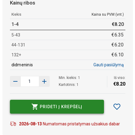
Kainų ribos
Kiekis
Kaina su PVM (vnt.)
1-4
€
8
.
20
€
6
.
35
5-43
€
6
.
20
44-131
€
6
.
10
132+
didmeninis
Gauti pasiūlymą
Min. kiekis: 1
Iš viso:
€
8
.
20
Kartotinis: 1
PRIDĖTI Į KREPŠELĮ
2026-08-13
Numatomas pristatymas užsakius dabar