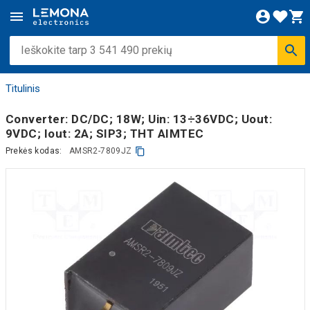
Titulinis
Converter: DC/DC; 18W; Uin: 13÷36VDC; Uout:
9VDC; Iout: 2A; SIP3; THT AIMTEC
Prekės kodas:
AMSR2-7809JZ