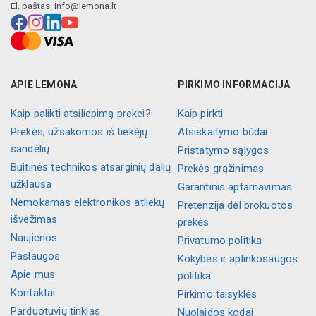
El. paštas:
info@lemona.lt
APIE LEMONA
PIRKIMO INFORMACIJA
Kaip palikti atsiliepimą prekei?
Kaip pirkti
Prekės, užsakomos iš tiekėjų
Atsiskaitymo būdai
sandėlių
Pristatymo sąlygos
Buitinės technikos atsarginių dalių
Prekės grąžinimas
užklausa
Garantinis aptarnavimas
Nemokamas elektronikos atliekų
Pretenzija dėl brokuotos
išvežimas
prekės
Naujienos
Privatumo politika
Paslaugos
Kokybės ir aplinkosaugos
Apie mus
politika
Kontaktai
Pirkimo taisyklės
Parduotuvių tinklas
Nuolaidos kodai