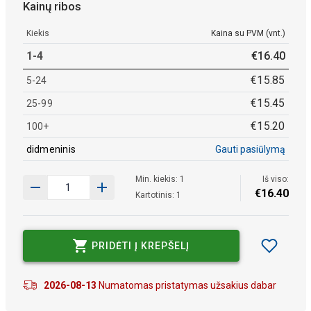
Kainų ribos
Kiekis
Kaina su PVM (vnt.)
1-4
€
16
.
40
€
15
.
85
5-24
€
15
.
45
25-99
€
15
.
20
100+
didmeninis
Gauti pasiūlymą
Min. kiekis: 1
Iš viso:
€
16
.
40
Kartotinis: 1
PRIDĖTI Į KREPŠELĮ
2026-08-13
Numatomas pristatymas užsakius dabar