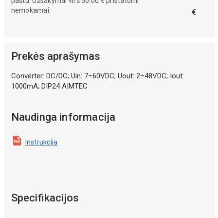
paštu. Užsakymai virš 50.00 € pristatomi
nemokamai.
€
Prekės aprašymas
Converter: DC/DC; Uin: 7÷60VDC; Uout: 2÷48VDC; Iout:
1000mA; DIP24 AIMTEC
Naudinga informacija
Instrukcija
Specifikacijos