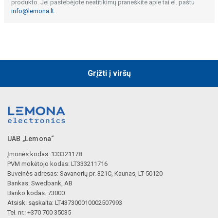
produkto. Jei pastebėjote neatitikimų praneškite apie tai el. paštu
info@lemona.lt
.
Grįžti į viršų
UAB „Lemona“
Įmonės kodas: 133321178
PVM mokėtojo kodas: LT333211716
Buveinės adresas: Savanorių pr. 321C, Kaunas, LT-50120
Bankas: Swedbank, AB
Banko kodas: 73000
Atsisk. sąskaita: LT437300010002507993
Tel. nr.: +370 700 35035