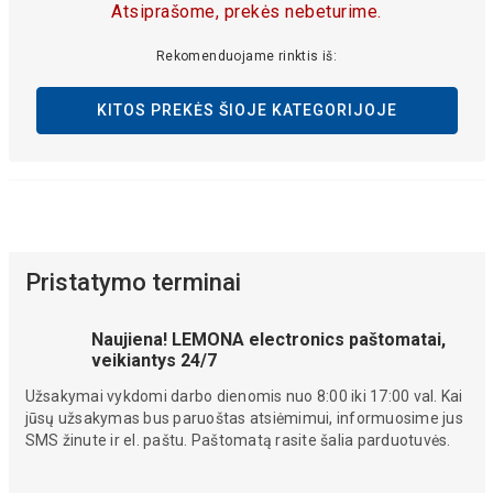
Atsiprašome, prekės nebeturime.
Rekomenduojame rinktis iš:
KITOS PREKĖS ŠIOJE KATEGORIJOJE
Pristatymo terminai
Naujiena! LEMONA electronics paštomatai,
veikiantys 24/7
Užsakymai vykdomi darbo dienomis nuo 8:00 iki 17:00 val. Kai
jūsų užsakymas bus paruoštas atsiėmimui, informuosime jus
SMS žinute ir el. paštu. Paštomatą rasite šalia parduotuvės.