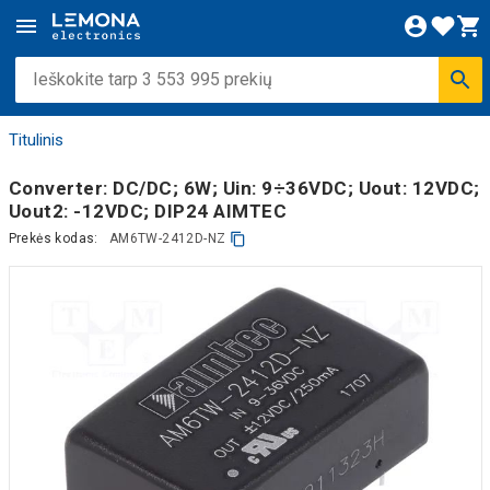
Titulinis
Converter: DC/DC; 6W; Uin: 9÷36VDC; Uout: 12VDC;
Uout2: -12VDC; DIP24 AIMTEC
Prekės kodas:
AM6TW-2412D-NZ