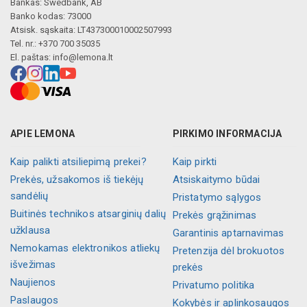
Bankas: Swedbank, AB
Banko kodas: 73000
Atsisk. sąskaita: LT437300010002507993
Tel. nr.: +370 700 35035
El. paštas:
info@lemona.lt
APIE LEMONA
PIRKIMO INFORMACIJA
Kaip palikti atsiliepimą prekei?
Kaip pirkti
Prekės, užsakomos iš tiekėjų
Atsiskaitymo būdai
sandėlių
Pristatymo sąlygos
Buitinės technikos atsarginių dalių
Prekės grąžinimas
užklausa
Garantinis aptarnavimas
Nemokamas elektronikos atliekų
Pretenzija dėl brokuotos
išvežimas
prekės
Naujienos
Privatumo politika
Paslaugos
Kokybės ir aplinkosaugos