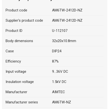
Product code
AM6TW-2412D-NZ
Supplier's product code
AM6TW-2412D-NZ
Product ID
U-112107
Body dimensions
32x20x10.8mm
Case
DIP24
Efficiency
87%
Input voltage
9...36V DC
Insulation voltage
1.5kV DC
Manufacturer
AIMTEC
Manufacturer series
AM6TW-NZ