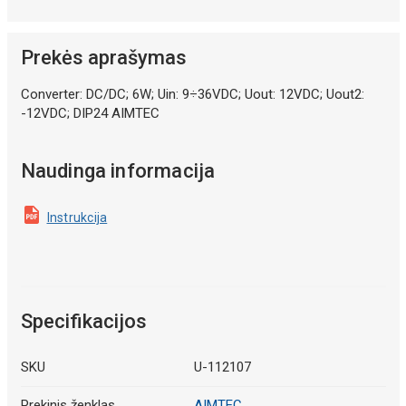
Prekės aprašymas
Converter: DC/DC; 6W; Uin: 9÷36VDC; Uout: 12VDC; Uout2:
-12VDC; DIP24 AIMTEC
Naudinga informacija
Instrukcija
Specifikacijos
SKU
U-112107
Prekinis ženklas
AIMTEC