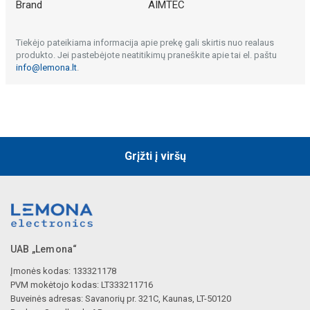
Brand
AIMTEC
Tiekėjo pateikiama informacija apie prekę gali skirtis nuo realaus
produkto. Jei pastebėjote neatitikimų praneškite apie tai el. paštu
info@lemona.lt
.
Grįžti į viršų
UAB „Lemona“
Įmonės kodas: 133321178
PVM mokėtojo kodas: LT333211716
Buveinės adresas: Savanorių pr. 321C, Kaunas, LT-50120