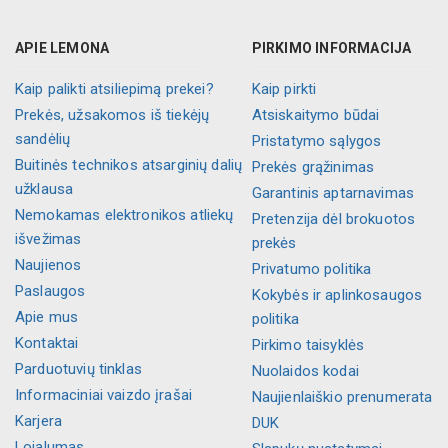
APIE LEMONA
PIRKIMO INFORMACIJA
Kaip palikti atsiliepimą prekei?
Kaip pirkti
Prekės, užsakomos iš tiekėjų
Atsiskaitymo būdai
sandėlių
Pristatymo sąlygos
Buitinės technikos atsarginių dalių
Prekės grąžinimas
užklausa
Garantinis aptarnavimas
Nemokamas elektronikos atliekų
Pretenzija dėl brokuotos
išvežimas
prekės
Naujienos
Privatumo politika
Paslaugos
Kokybės ir aplinkosaugos
Apie mus
politika
Kontaktai
Pirkimo taisyklės
Parduotuvių tinklas
Nuolaidos kodai
Informaciniai vaizdo įrašai
Naujienlaiškio prenumerata
Karjera
DUK
Lojalumas