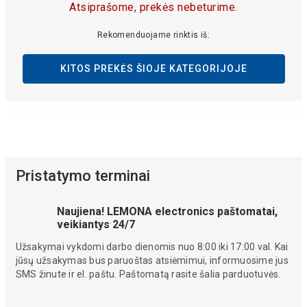
Atsiprašome, prekės nebeturime.
Rekomenduojame rinktis iš:
KITOS PREKĖS ŠIOJE KATEGORIJOJE
Pristatymo terminai
Naujiena! LEMONA electronics paštomatai,
veikiantys 24/7
Užsakymai vykdomi darbo dienomis nuo 8:00 iki 17:00 val. Kai
jūsų užsakymas bus paruoštas atsiėmimui, informuosime jus
SMS žinute ir el. paštu. Paštomatą rasite šalia parduotuvės.