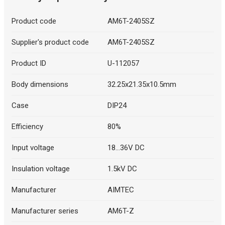
Product code
AM6T-2405SZ
Supplier's product code
AM6T-2405SZ
Product ID
U-112057
Body dimensions
32.25x21.35x10.5mm
Case
DIP24
Efficiency
80%
Input voltage
18...36V DC
Insulation voltage
1.5kV DC
Manufacturer
AIMTEC
Manufacturer series
AM6T-Z