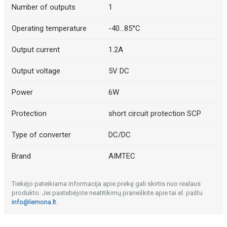
Number of outputs
1
Operating temperature
-40...85°C
Output current
1.2A
Output voltage
5V DC
Power
6W
Protection
short circuit protection SCP
Type of converter
DC/DC
Brand
AIMTEC
Tiekėjo pateikiama informacija apie prekę gali skirtis nuo realaus
produkto. Jei pastebėjote neatitikimų praneškite apie tai el. paštu
info@lemona.lt
.