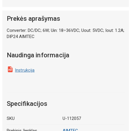
Prekės aprašymas
Converter: DC/DC; 6W; Uin: 18÷36VDC; Uout: 5VDC; Iout: 1.2A;
DIP24 AIMTEC
Naudinga informacija
Instrukcija
Specifikacijos
SKU
U-112057
Prekinis ženklas
AIMTEC