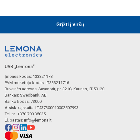
Grįžti į viršų
UAB „Lemona“
Įmonės kodas: 133321178
PVM mokėtojo kodas: LT333211716
Buveinės adresas: Savanorių pr. 321C, Kaunas, LT-50120
Bankas: Swedbank, AB
Banko kodas: 73000
Atsisk. sąskaita: LT437300010002507993
Tel. nr.: +370 700 35035
El. paštas:
info@lemona.lt