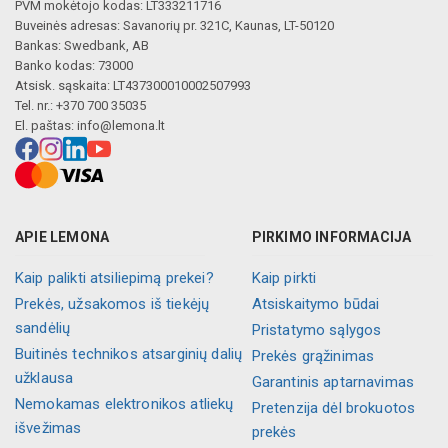
PVM mokėtojo kodas: LT333211716
Buveinės adresas: Savanorių pr. 321C, Kaunas, LT-50120
Bankas: Swedbank, AB
Banko kodas: 73000
Atsisk. sąskaita: LT437300010002507993
Tel. nr.: +370 700 35035
El. paštas:
info@lemona.lt
APIE LEMONA
PIRKIMO INFORMACIJA
Kaip palikti atsiliepimą prekei?
Kaip pirkti
Prekės, užsakomos iš tiekėjų
Atsiskaitymo būdai
sandėlių
Pristatymo sąlygos
Buitinės technikos atsarginių dalių
Prekės grąžinimas
užklausa
Garantinis aptarnavimas
Nemokamas elektronikos atliekų
Pretenzija dėl brokuotos
išvežimas
prekės