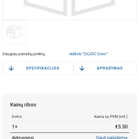
Daugiau panašių prekių
Ieškoti "DC/DC Conv"
SPECIFIKACIJOS
APRAŠYMAS
Kainų ribos
Kiekis
Kaina su PVM (vnt.)
1+
€
5
.
50
didmeninis
Gauti pasiūlymą