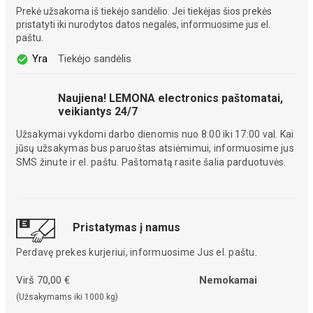
Prekė užsakoma iš tiekėjo sandėlio. Jei tiekėjas šios prekės
pristatyti iki nurodytos datos negalės, informuosime jus el.
paštu.
Yra
Tiekėjo sandėlis
Naujiena! LEMONA electronics paštomatai,
veikiantys 24/7
Užsakymai vykdomi darbo dienomis nuo 8:00 iki 17:00 val. Kai
jūsų užsakymas bus paruoštas atsiėmimui, informuosime jus
SMS žinute ir el. paštu. Paštomatą rasite šalia parduotuvės.
Pristatymas į namus
Perdavę prekes kurjeriui, informuosime Jus el. paštu.
Virš 70,00 €
Nemokamai
(Užsakymams iki 1000 kg)