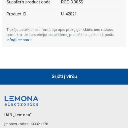
Supplier's product code
ROE-3.305S
Product ID
U-42021
Tiekėjo pateikiama informacija apie prekę gali skirtis nuo realaus
produkto. Jei pastebėjote neatitikimų praneškite apie tai el. paštu
info@lemona.lt
.
Grįžti į viršų
UAB „Lemona“
Įmonės kodas: 133321178