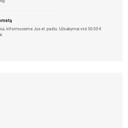
 kg)
tomatą
iui, informuosime Jus el. paštu. Užsakymai virš 50.00 €
i.