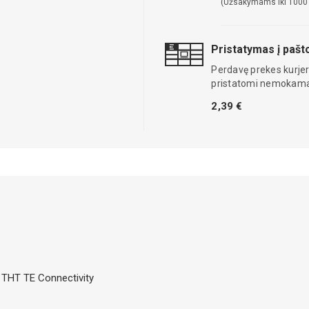
(Užsakymams iki 1000
Pristatymas į paš
Perdavę prekes kurjer
pristatomi nemokama
2,39 €
; THT TE Connectivity