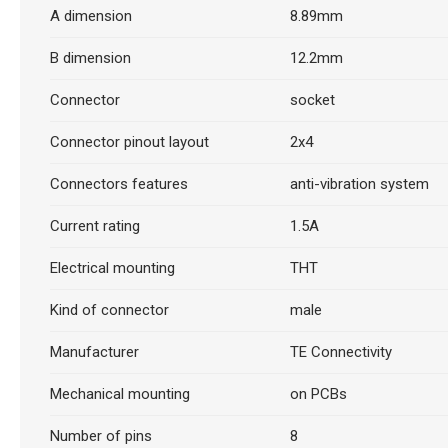
A dimension
8.89mm
B dimension
12.2mm
Connector
socket
Connector pinout layout
2x4
Connectors features
anti-vibration system
Current rating
1.5A
Electrical mounting
THT
Kind of connector
male
Manufacturer
TE Connectivity
Mechanical mounting
on PCBs
Number of pins
8