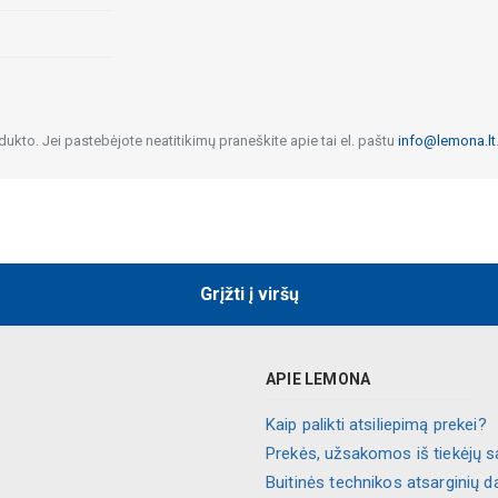
dukto. Jei pastebėjote neatitikimų praneškite apie tai el. paštu
info@lemona.lt
Grįžti į viršų
APIE LEMONA
Kaip palikti atsiliepimą prekei?
Prekės, užsakomos iš tiekėjų s
Buitinės technikos atsarginių d