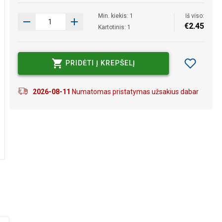
Min. kiekis: 1
Iš viso:
€
2
.
45
Kartotinis: 1
PRIDĖTI Į KREPŠELĮ
2026-08-11
Numatomas pristatymas užsakius dabar