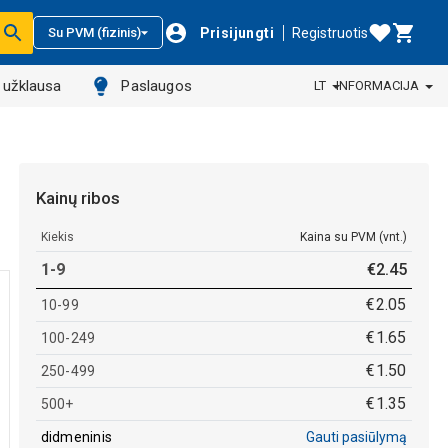
Prisijungti
Registruotis
Su PVM (fizinis)
ų užklausa
Paslaugos
LT
INFORMACIJA
Kainų ribos
Kiekis
Kaina su PVM (vnt.)
1-9
€
2
.
45
€
2
.
05
10-99
€
1
.
65
100-249
€
1
.
50
250-499
€
1
.
35
500+
didmeninis
Gauti pasiūlymą