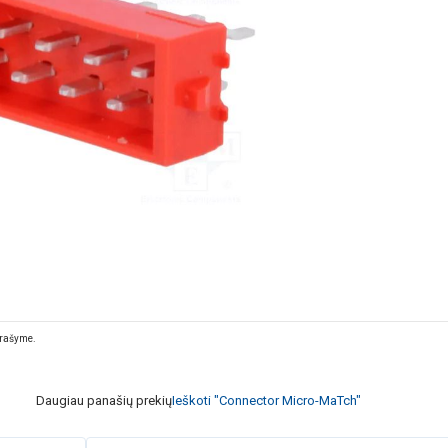
prašyme.
Daugiau panašių prekių
Ieškoti "Connector Micro-MaTch"