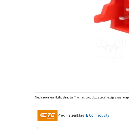
Nuotrauka yra tik iliustracija. Tikslias produkto specifikacijas rasite a
Prekinis ženklas
TE Connectivity