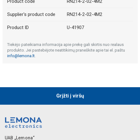
Product code
RN214-2-02-4M2
Supplier's product code
RN214-2-02-4M2
Product ID
U-41907
Tiekėjo pateikiama informacija apie prekę gali skirtis nuo realaus
produkto. Jei pastebėjote neatitikimų praneškite apie tai el. paštu
info@lemona.lt
.
Grįžti į viršų
UAB „Lemona“