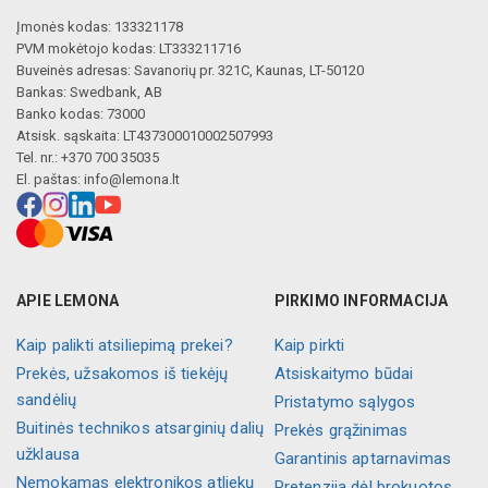
Įmonės kodas: 133321178
PVM mokėtojo kodas: LT333211716
Buveinės adresas: Savanorių pr. 321C, Kaunas, LT-50120
Bankas: Swedbank, AB
Banko kodas: 73000
Atsisk. sąskaita: LT437300010002507993
Tel. nr.: +370 700 35035
El. paštas:
info@lemona.lt
APIE LEMONA
PIRKIMO INFORMACIJA
Kaip palikti atsiliepimą prekei?
Kaip pirkti
Prekės, užsakomos iš tiekėjų
Atsiskaitymo būdai
sandėlių
Pristatymo sąlygos
Buitinės technikos atsarginių dalių
Prekės grąžinimas
užklausa
Garantinis aptarnavimas
Nemokamas elektronikos atliekų
Pretenzija dėl brokuotos