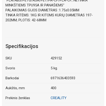
"PLA/ABS/PETG/ASA/PET/PA-CF/PLA-CF; NETINKA
MINKŠTIEMS TPU95A IR PANAŠIEMS"
PALAIKOMAS GIJOS DIAMETRAS :1.75±0.05MM
TINKA RITĖMS: 1KG IR KITOMS KURIŲ DIAMETRAS 197-
202MM; PLOTIS: 42-68MM
Specifikacijos
SKU
429152
Svoris
5 kg.
Barkodai
6971636403593
Aukštis, mm
400
Prekinis ženklas
CREALITY