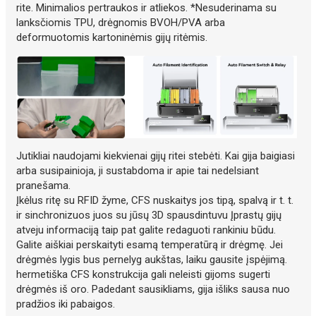
rite. Minimalios pertraukos ir atliekos. *Nesuderinama su
lanksčiomis TPU, drėgnomis BVOH/PVA arba
deformuotomis kartoninėmis gijų ritėmis.
Jutikliai naudojami kiekvienai gijų ritei stebėti. Kai gija baigiasi
arba susipainioja, ji sustabdoma ir apie tai nedelsiant
pranešama.
Įkėlus ritę su RFID žyme, CFS nuskaitys jos tipą, spalvą ir t. t.
ir sinchronizuos juos su jūsų 3D spausdintuvu Įprastų gijų
atveju informaciją taip pat galite redaguoti rankiniu būdu.
Galite aiškiai perskaityti esamą temperatūrą ir drėgmę. Jei
drėgmės lygis bus pernelyg aukštas, laiku gausite įspėjimą.
hermetiška CFS konstrukcija gali neleisti gijoms sugerti
drėgmės iš oro. Padedant sausikliams, gija išliks sausa nuo
pradžios iki pabaigos.