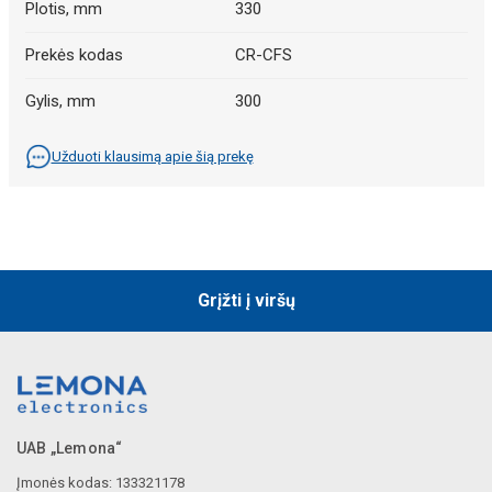
Plotis, mm
330
Prekės kodas
CR-CFS
Gylis, mm
300
Užduoti klausimą apie šią prekę
Grįžti į viršų
UAB „Lemona“
Įmonės kodas: 133321178