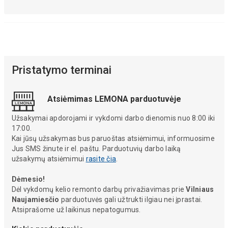
Pristatymo terminai
Atsiėmimas LEMONA parduotuvėje
Užsakymai apdorojami ir vykdomi darbo dienomis nuo 8:00 iki
17:00.
Kai jūsų užsakymas bus paruoštas atsiėmimui, informuosime
Jus SMS žinute ir el. paštu. Parduotuvių darbo laiką
užsakymų atsiėmimui
rasite čia
.
Dėmesio!
Dėl vykdomų kelio remonto darbų privažiavimas prie
Vilniaus
Naujamiesčio
parduotuvės gali užtrukti ilgiau nei įprastai.
Atsiprašome už laikinus nepatogumus.