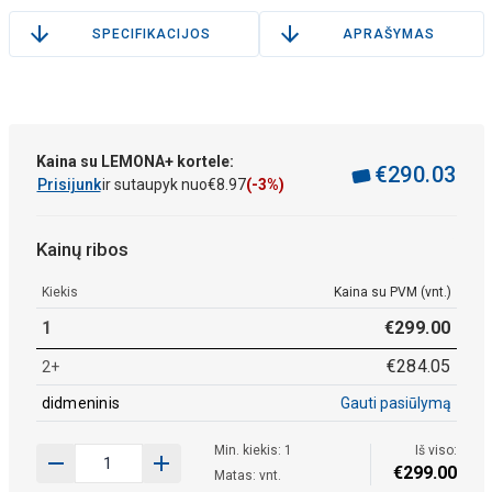
SPECIFIKACIJOS
APRAŠYMAS
Kaina su LEMONA+ kortele:
€
290
.
03
Prisijunk
ir sutaupyk nuo
€
8
.
97
(-3%)
Kainų ribos
Kiekis
Kaina su PVM (vnt.)
1
€
299
.
00
€
284
.
05
2+
didmeninis
Gauti pasiūlymą
Min. kiekis: 1
Iš viso:
€
299
.
00
Matas: vnt.