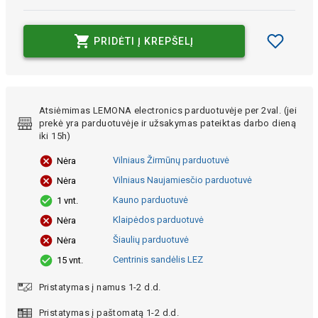
PRIDĖTI Į KREPŠELĮ
Atsiėmimas LEMONA electronics parduotuvėje per 2val. (jei
prekė yra parduotuvėje ir užsakymas pateiktas darbo dieną
iki 15h)
Vilniaus Žirmūnų parduotuvė
Nėra
Vilniaus Naujamiesčio parduotuvė
Nėra
Kauno parduotuvė
1 vnt.
Klaipėdos parduotuvė
Nėra
Šiaulių parduotuvė
Nėra
Centrinis sandėlis LEZ
15 vnt.
Pristatymas į namus 1-2 d.d.
Pristatymas į paštomatą 1-2 d.d.