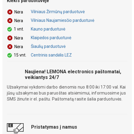
Kiekis parduotuvėje
Vilniaus Žirmūnų parduotuvė
Nėra
Vilniaus Naujamiesčio parduotuvė
Nėra
1 vnt.
Kauno parduotuvė
Klaipėdos parduotuvė
Nėra
Šiaulių parduotuvė
Nėra
15 vnt.
Centrinis sandėlis LEZ
Naujiena! LEMONA electronics paštomatai,
veikiantys 24/7
Užsakymai vykdomi darbo dienomis nuo 8:00 iki 17:00 val. Kai
jūsų užsakymas bus paruoštas atsiėmimui, informuosime jus
SMS žinute ir el. paštu. Paštomatą rasite šalia parduotuvės.
Pristatymas į namus