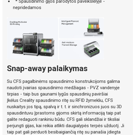
* Spausdinimo gijos parodytos paveikslėlyje -
nepridedamos
Snap-away palaikymas
Su CFS pagalbinėms spausdinimo konstrukcijoms galima
naudoti įvairias spausdinimo medžiagas - PVZ vandenyje
tirpias - taip bus gaunami lygūs spausdinių paviršiai
Įkėlus Creality spausdinimo ritę su RFID žymekliu, CFS
nuskaitys jos tipą, spalvą ir t. t. ir sinchronizuos juos su 3D
spausdintuvu Įprastoms gijoms skirtą informaciją taip pat
galite redaguoti rankiniu būdu. CFS gali sklandžiai ir tiksliai
perjungti gijas, kai reikia atlikti daugialypės terpės užduotį. Ji
taip pat gali perduoti besibaigiančią ritę su panašia įdiegta