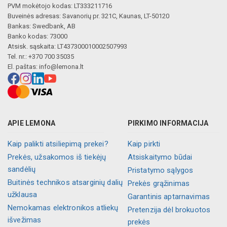
PVM mokėtojo kodas: LT333211716
Buveinės adresas: Savanorių pr. 321C, Kaunas, LT-50120
Bankas: Swedbank, AB
Banko kodas: 73000
Atsisk. sąskaita: LT437300010002507993
Tel. nr.: +370 700 35035
El. paštas:
info@lemona.lt
APIE LEMONA
PIRKIMO INFORMACIJA
Kaip palikti atsiliepimą prekei?
Kaip pirkti
Prekės, užsakomos iš tiekėjų
Atsiskaitymo būdai
sandėlių
Pristatymo sąlygos
Buitinės technikos atsarginių dalių
Prekės grąžinimas
užklausa
Garantinis aptarnavimas
Nemokamas elektronikos atliekų
Pretenzija dėl brokuotos
išvežimas
prekės