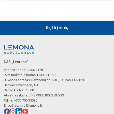
Grįžti į viršų
UAB „Lemona“
Įmonės kodas: 133321178
PVM mokėtojo kodas: LT333211716
Buveinės adresas: Savanorių pr. 321C, Kaunas, LT-50120
Bankas: Swedbank, AB
Banko kodas: 73000
Atsisk. sąskaita: LT437300010002507993
Tel. nr.: +370 700 35035
El. paštas:
info@lemona.lt