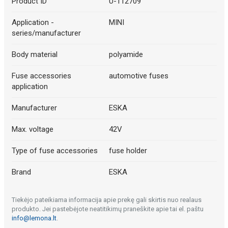
Product ID
U-112709
Application -
MINI
series/manufacturer
Body material
polyamide
Fuse accessories
automotive fuses
application
Manufacturer
ESKA
Max. voltage
42V
Type of fuse accessories
fuse holder
Brand
ESKA
Tiekėjo pateikiama informacija apie prekę gali skirtis nuo realaus
produkto. Jei pastebėjote neatitikimų praneškite apie tai el. paštu
info@lemona.lt
.