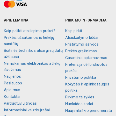
APIE LEMONA
PIRKIMO INFORMACIJA
Kaip palikti atsiliepimą prekei?
Kaip pirkti
Prekės, užsakomos iš tiekėjų
Atsiskaitymo būdai
sandėlių
Pristatymo sąlygos
Buitinės technikos atsarginių dalių
Prekės grąžinimas
užklausa
Garantinis aptarnavimas
Nemokamas elektronikos atliekų
Pretenzija dėl brokuotos
išvežimas
prekės
Naujienos
Privatumo politika
Paslaugos
Kokybės ir aplinkosaugos
Apie mus
politika
Kontaktai
Pirkimo taisyklės
Parduotuvių tinklas
Nuolaidos kodai
Informaciniai vaizdo įrašai
Naujienlaiškio prenumerata