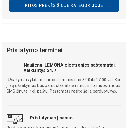
KITOS PREKĖS ŠIOJE KATEGORIJOJE
Pristatymo terminai
Naujiena! LEMONA electronics paštomatai,
veikiantys 24/7
Užsakymai vykdomi darbo dienomis nuo 8:00 iki 17:00 val. Kai
jūsų užsakymas bus paruoštas atsiėmimui, informuosime jus
SMS žinute ir el. paštu. Paštomatą rasite šalia parduotuvės.
Pristatymas į namus
Perdavę prekes kurjeriui, informuosime Jus el. paštu.