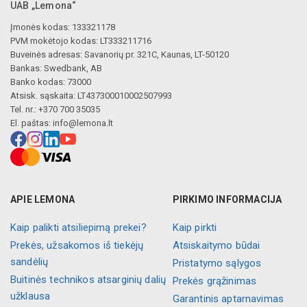
UAB „Lemona“
Įmonės kodas: 133321178
PVM mokėtojo kodas: LT333211716
Buveinės adresas: Savanorių pr. 321C, Kaunas, LT-50120
Bankas: Swedbank, AB
Banko kodas: 73000
Atsisk. sąskaita: LT437300010002507993
Tel. nr.: +370 700 35035
El. paštas:
info@lemona.lt
APIE LEMONA
PIRKIMO INFORMACIJA
Kaip palikti atsiliepimą prekei?
Kaip pirkti
Prekės, užsakomos iš tiekėjų
Atsiskaitymo būdai
sandėlių
Pristatymo sąlygos
Buitinės technikos atsarginių dalių
Prekės grąžinimas
užklausa
Garantinis aptarnavimas