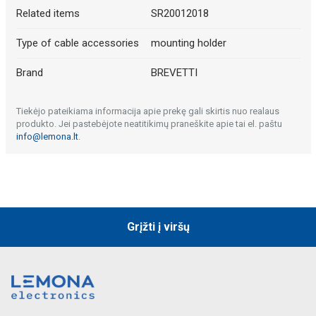
Related items
SR20012018
Type of cable accessories
mounting holder
Brand
BREVETTI
Tiekėjo pateikiama informacija apie prekę gali skirtis nuo realaus
produkto. Jei pastebėjote neatitikimų praneškite apie tai el. paštu
info@lemona.lt
.
Grįžti į viršų