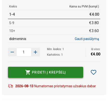
Kiekis
Kaina su PVM (kompl.)
1-4
€
4
.
00
€
3
.
80
5-9
€
3
.
60
10+
didmeninis
Gauti pasiūlymą
Min. kiekis: 1
Iš viso:
€
4
.
00
Kartotinis: 1
PRIDĖTI Į KREPŠELĮ
2026-08-13
Numatomas pristatymas užsakius dabar