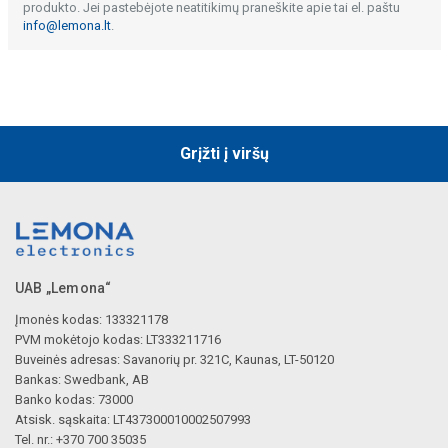
produkto. Jei pastebėjote neatitikimų praneškite apie tai el. paštu
info@lemona.lt
.
Grįžti į viršų
UAB „Lemona“
Įmonės kodas: 133321178
PVM mokėtojo kodas: LT333211716
Buveinės adresas: Savanorių pr. 321C, Kaunas, LT-50120
Bankas: Swedbank, AB
Banko kodas: 73000
Atsisk. sąskaita: LT437300010002507993
Tel. nr.: +370 700 35035