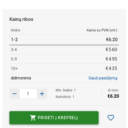
Kainų ribos
Kiekis
Kaina su PVM (vnt.)
1-2
€
6
.
20
€
5
.
60
3-4
€
4
.
95
5-9
€
4
.
35
10+
didmeninis
Gauti pasiūlymą
Min. kiekis: 1
Iš viso:
€
6
.
20
Kartotinis: 1
PRIDĖTI Į KREPŠELĮ