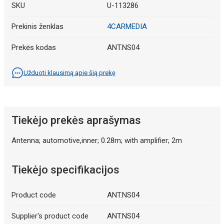
SKU
U-113286
Prekinis ženklas
4CARMEDIA
Prekės kodas
ANT.NS04
Užduoti klausimą apie šią prekę
Tiekėjo prekės aprašymas
Antenna; automotive,inner; 0.28m; with amplifier; 2m
Tiekėjo specifikacijos
Product code
ANT.NS04
Supplier's product code
ANT.NS04