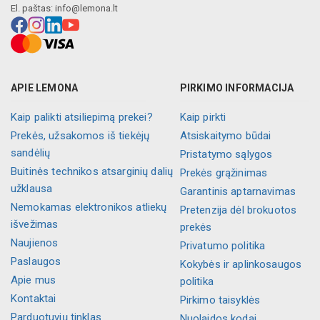
El. paštas:
info@lemona.lt
APIE LEMONA
PIRKIMO INFORMACIJA
Kaip palikti atsiliepimą prekei?
Kaip pirkti
Prekės, užsakomos iš tiekėjų
Atsiskaitymo būdai
sandėlių
Pristatymo sąlygos
Buitinės technikos atsarginių dalių
Prekės grąžinimas
užklausa
Garantinis aptarnavimas
Nemokamas elektronikos atliekų
Pretenzija dėl brokuotos
išvežimas
prekės
Naujienos
Privatumo politika
Paslaugos
Kokybės ir aplinkosaugos
Apie mus
politika
Kontaktai
Pirkimo taisyklės
Parduotuvių tinklas
Nuolaidos kodai