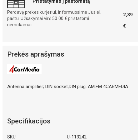
Pristatymas į paštomatą
Perdavę prekes kurjeriui, informuosime Jus el.
2,39
paštu. Užsakymai virš 50.00 € pristatomi
nemokamai.
€
Prekės aprašymas
Antenna amplifier; DIN socket,DIN plug; AM,FM 4CARMEDIA
Specifikacijos
SKU
U-113242