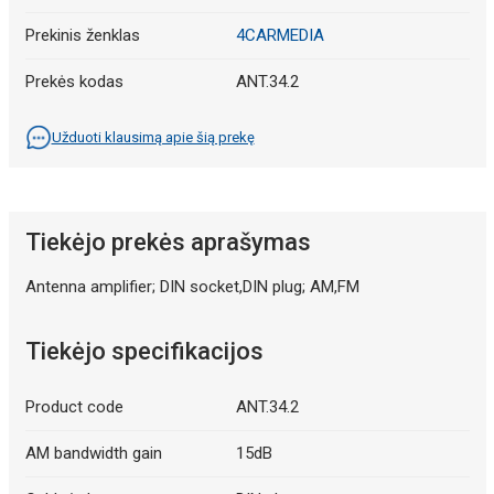
Prekinis ženklas
4CARMEDIA
Prekės kodas
ANT.34.2
Užduoti klausimą apie šią prekę
Tiekėjo prekės aprašymas
Antenna amplifier; DIN socket,DIN plug; AM,FM
Tiekėjo specifikacijos
Product code
ANT.34.2
AM bandwidth gain
15dB