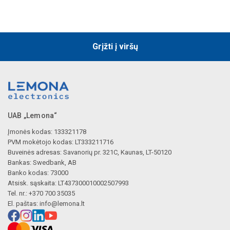
Grįžti į viršų
UAB „Lemona“
Įmonės kodas: 133321178
PVM mokėtojo kodas: LT333211716
Buveinės adresas: Savanorių pr. 321C, Kaunas, LT-50120
Bankas: Swedbank, AB
Banko kodas: 73000
Atsisk. sąskaita: LT437300010002507993
Tel. nr.: +370 700 35035
El. paštas:
info@lemona.lt