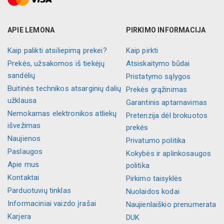
APIE LEMONA
PIRKIMO INFORMACIJA
Kaip palikti atsiliepimą prekei?
Kaip pirkti
Prekės, užsakomos iš tiekėjų
Atsiskaitymo būdai
sandėlių
Pristatymo sąlygos
Buitinės technikos atsarginių dalių
Prekės grąžinimas
užklausa
Garantinis aptarnavimas
Nemokamas elektronikos atliekų
Pretenzija dėl brokuotos
išvežimas
prekės
Naujienos
Privatumo politika
Paslaugos
Kokybės ir aplinkosaugos
Apie mus
politika
Kontaktai
Pirkimo taisyklės
Parduotuvių tinklas
Nuolaidos kodai
Informaciniai vaizdo įrašai
Naujienlaiškio prenumerata
Karjera
DUK