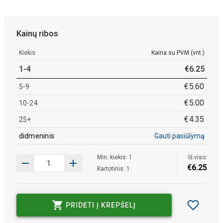
Kainų ribos
Kiekis
Kaina su PVM (vnt.)
1-4
€
6
.
25
€
5
.
60
5-9
€
5
.
00
10-24
€
4
.
35
25+
didmeninis
Gauti pasiūlymą
Min. kiekis: 1
Iš viso:
€
6
.
25
Kartotinis: 1
PRIDĖTI Į KREPŠELĮ