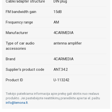
Cable/adapter structure
DIN plug
FM bandwidth gain
15dB
Frequency range
AM
Manufacturer
4CARMEDIA
Type of car audio
antenna amplifier
accessories
Brand
4CARMEDIA
Supplier's product code
ANT.34.2
Product ID
U-113242
Tiekėjo pateikiama informacija apie prekę gali skirtis nuo realaus
produkto. Jei pastebėjote neatitikimų praneškite apie tai el. paštu
info@lemona.lt
.