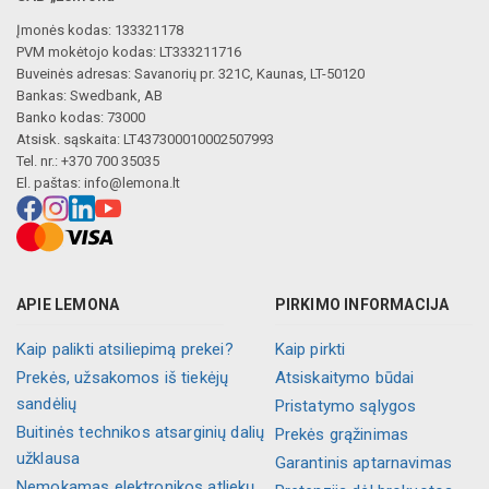
Įmonės kodas: 133321178
PVM mokėtojo kodas: LT333211716
Buveinės adresas: Savanorių pr. 321C, Kaunas, LT-50120
Bankas: Swedbank, AB
Banko kodas: 73000
Atsisk. sąskaita: LT437300010002507993
Tel. nr.: +370 700 35035
El. paštas:
info@lemona.lt
APIE LEMONA
PIRKIMO INFORMACIJA
Kaip palikti atsiliepimą prekei?
Kaip pirkti
Prekės, užsakomos iš tiekėjų
Atsiskaitymo būdai
sandėlių
Pristatymo sąlygos
Buitinės technikos atsarginių dalių
Prekės grąžinimas
užklausa
Garantinis aptarnavimas
Nemokamas elektronikos atliekų