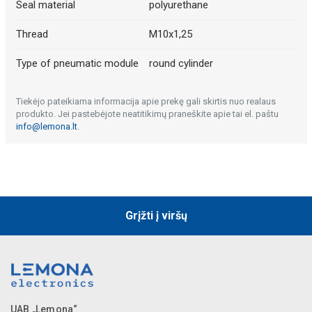
Seal material
polyurethane
Thread
M10x1,25
Type of pneumatic module
round cylinder
Tiekėjo pateikiama informacija apie prekę gali skirtis nuo realaus
produkto. Jei pastebėjote neatitikimų praneškite apie tai el. paštu
info@lemona.lt
.
Grįžti į viršų
UAB „Lemona“